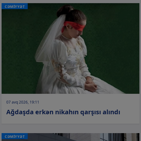
CƏMİYYƏT
07 avq 2026, 19:11
Ağdaşda erkən nikahın qarşısı alındı
CƏMİYYƏT