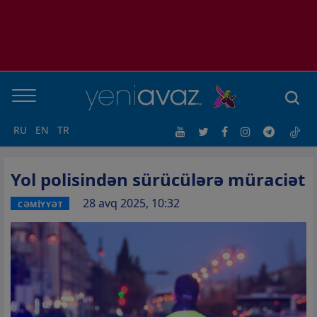
RU
EN
TR
Yol polisindən sürücülərə müraciət
28 avq 2025, 10:32
CƏMİYYƏT