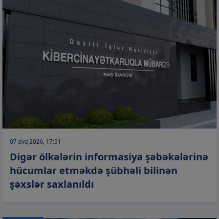
07 avq 2026, 17:51
Digər ölkələrin informasiya şəbəkələrinə
hücumlar etməkdə şübhəli bilinən
şəxslər saxlanıldı