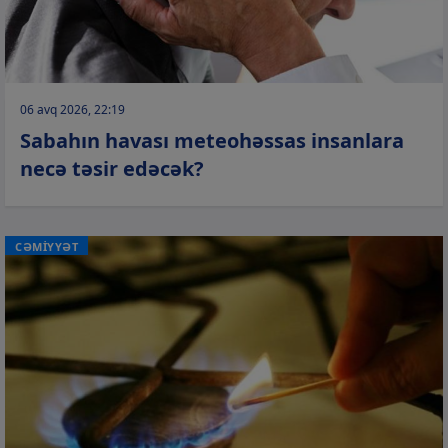
06 avq 2026, 22:19
Sabahın havası meteohəssas insanlara
necə təsir edəcək?
CƏMİYYƏT