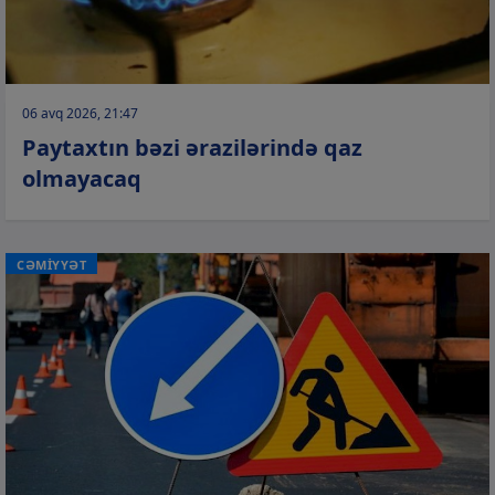
06 avq 2026, 21:47
Paytaxtın bəzi ərazilərində qaz
olmayacaq
CƏMİYYƏT