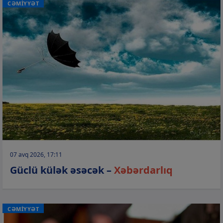
CƏMİYYƏT
07 avq 2026, 17:11
Güclü külək əsəcək –
Xəbərdarlıq
CƏMİYYƏT