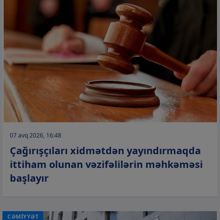
07 avq 2026, 16:48
Çağırışçıları xidmətdən yayındırmaqda
ittiham olunan vəzifəlilərin məhkəməsi
başlayır
CƏMİYYƏT