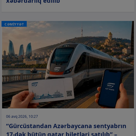
xəbərdarlıq edilib
CƏMİYYƏT
06 avq 2026, 10:27
“Gürcüstandan Azərbaycana sentyabrın
17-dək bütün qatar biletləri satılıb” –