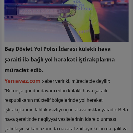
Baş Dövlət Yol Polisi İdarəsi küləkli hava
şəraiti ilə bağlı yol hərəkəti iştirakçılarına
müraciət edib.
Yeniavaz.com
xəbər verir ki, müraciətdə deyilir:
“Bir neçə gündür davam edən küləkli hava şəraiti
respublikanın müxtəlif bölgələrində yol hərəkəti
iştirakçılarının təhlükəsizliyi üçün əlavə risklər yaradır. Belə
hava şəraitində nəqliyyat vasitələrinin idarə olunması
çətinləşir, sükan üzərində nəzarət zəifləyir ki, bu da qəfil və