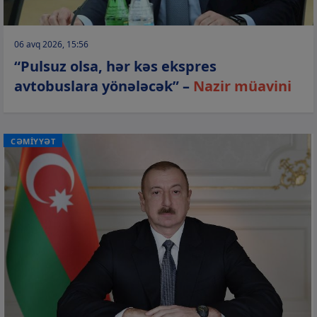
06 avq 2026, 15:56
“Pulsuz olsa, hər kəs ekspres
avtobuslara yönələcək” –
Nazir müavini
CƏMİYYƏT