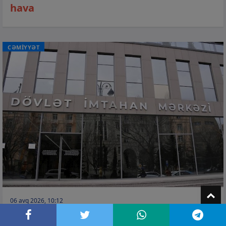
hava
CƏMİYYƏT
T
06 avq 2026, 10:12
Kolleclərin qabiliyyət imtahanlarında