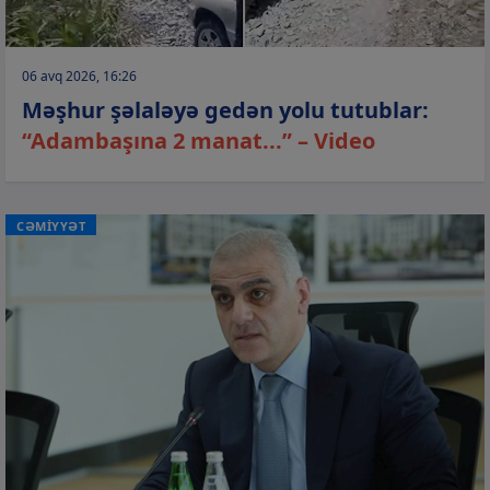
06 avq 2026, 16:26
Məşhur şəlaləyə gedən yolu tutublar:
“Adambaşına 2 manat...” – Video
CƏMİYYƏT