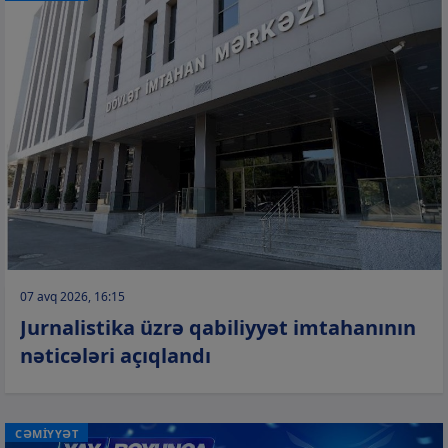
07 avq 2026, 16:15
Jurnalistika üzrə qabiliyyət imtahanının
nəticələri açıqlandı
CƏMİYYƏT