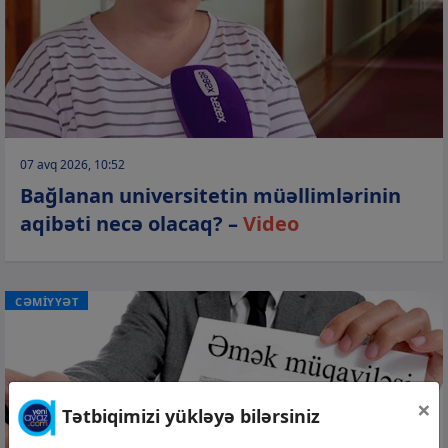
07 avq 2026, 10:52
Bağlanan universitetin müəllimlərinin
aqibəti necə olacaq? –
Video
CƏMİYYƏT
×
Tətbiqimizi yükləyə bilərsiniz