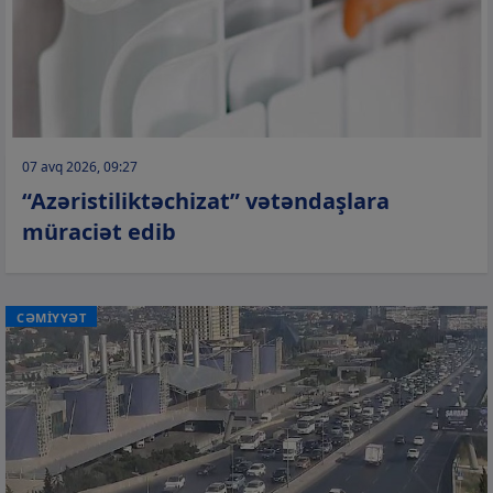
07 avq 2026, 09:27
“Azəristiliktəchizat” vətəndaşlara
müraciət edib
CƏMİYYƏT