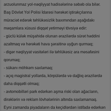
arzuolunmaz yol-nəqliyyat hadisələrinə səbəb ola bilər.
Baş Dövlət Yol Polisi İdarəsi hərəkət iştirakçılarına
müraciət edərək təhlükəsizlik baxımından aşağıdakı
məqamlara xüsusi diqqət yetirməyi tövsiyə edir:
- güclü külək müşahidə olunan ərazilərdə sürət həddini
azaltmaq və hərəkəti hava şəraitinə uyğun qurmaq;
- digər nəqliyyat vasitələri ilə təhlükəsiz ara məsafəsini
qorumaq;
- sükanı möhkəm saxlamaq;
- açıq magistral yollarda, körpülərdə və dağlıq ərazilərdə
daha diqqətli olmaq;
- avtomobilləri park edərkən aşma riski olan ağacların,
dirəklərin və reklam lövhələrinin altında saxlamamaq.
Eyni zamanda piyadaların da keçidlərdən istifadə edərkən