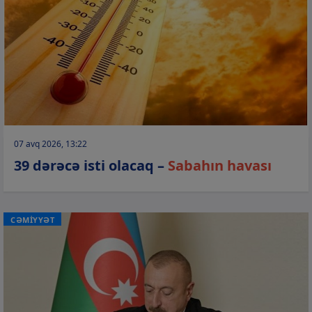
07 avq 2026, 13:22
39 dərəcə isti olacaq –
Sabahın havası
CƏMİYYƏT