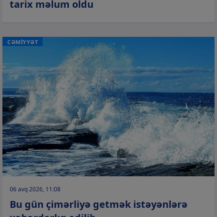
tarix məlum oldu
CƏMİYYƏT
06 avq 2026, 11:08
Bu gün çimərliyə getmək istəyənlərə