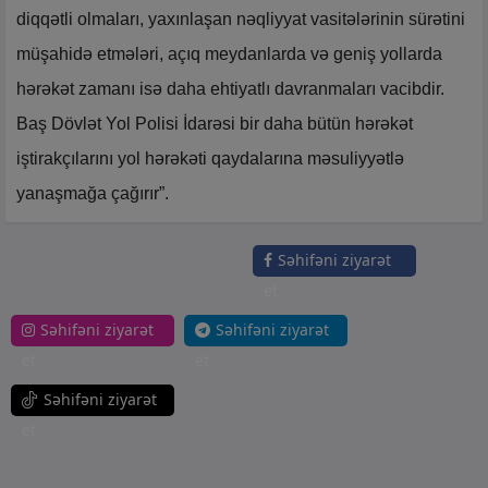
diqqətli olmaları, yaxınlaşan nəqliyyat vasitələrinin sürətini
müşahidə etmələri, açıq meydanlarda və geniş yollarda
hərəkət zamanı isə daha ehtiyatlı davranmaları vacibdir.
Baş Dövlət Yol Polisi İdarəsi bir daha bütün hərəkət
iştirakçılarını yol hərəkəti qaydalarına məsuliyyətlə
yanaşmağa çağırır”.
Səhifəni ziyarət
et
Səhifəni ziyarət
Səhifəni ziyarət
et
et
Səhifəni ziyarət
et