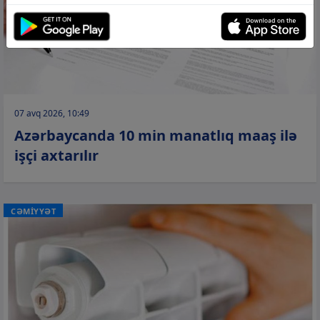
07 avq 2026, 10:49
Azərbaycanda 10 min manatlıq maaş ilə
işçi axtarılır
CƏMİYYƏT