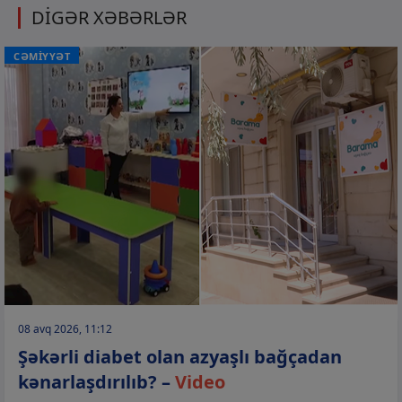
DİGƏR XƏBƏRLƏR
CƏMİYYƏT
08 avq 2026, 11:12
Şəkərli diabet olan azyaşlı bağçadan
kənarlaşdırılıb? –
Video