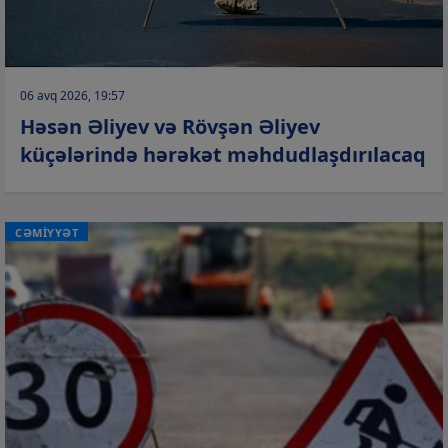
06 avq 2026, 19:57
Həsən Əliyev və Rövşən Əliyev
küçələrində hərəkət məhdudlaşdırılacaq
CƏMİYYƏT