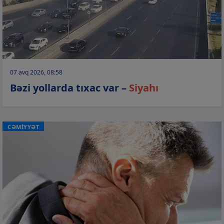
07 avq 2026, 08:58
Bəzi yollarda tıxac var –
Siyahı
CƏMİYYƏT