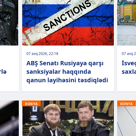
07 avq 2026, 22:18
07 avq 2
ABŞ Senatı Rusiyaya qarşı
İsveç
rlə
sanksiyalar haqqında
saxl
qanun layihəsini təsdiqlədi
DÜNYA
DÜNYA