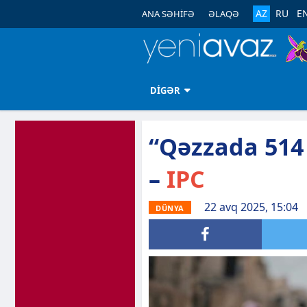
AZ
RU
E
ANA SƏHİFƏ
ƏLAQƏ
DİGƏR
“Qəzzada 514 
–
IPC
22 avq 2025, 15:04
DÜNYA