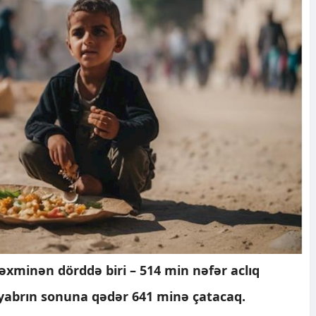
təxminən dörddə biri – 514 min nəfər aclıq
yabrın sonuna qədər 641 minə çatacaq.