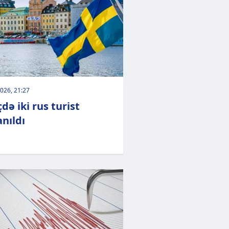
026, 21:27
də iki rus turist
anıldı