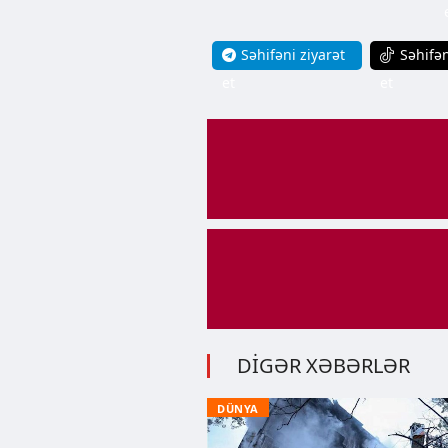
Səhifəni ziyarət
Səhifən
et
et
DİGƏR XƏBƏRLƏR
DÜNYA