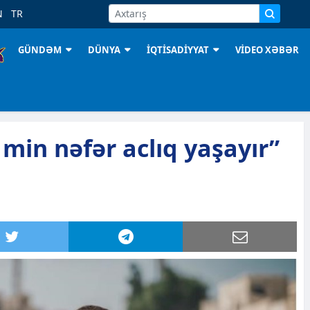
N
TR
GÜNDƏM
DÜNYA
İQTİSADİYYAT
VİDEO XƏBƏR
min nəfər aclıq yaşayır”