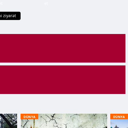
et
et
i ziyarət
DÜNYA
DÜNYA