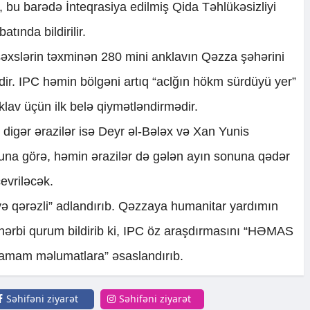
i, bu barədə İnteqrasiya edilmiş Qida Təhlükəsizliyi
tında bildirilir.
əxslərin təxminən 280 mini anklavın Qəzza şəhərini
ir. IPC həmin bölgəni artıq “aclğın hökm sürdüyü yer”
lav üçün ilk belə qiymətləndirmədir.
 digər ərazilər isə Deyr əl-Bələx və Xan Yunis
zuna görə, həmin ərazilər də gələn ayın sonuna qədər
evriləcək.
 və qərəzli” adlandırıb. Qəzzaya humanitar yardımın
hərbi qurum bildirib ki, IPC öz araşdırmasını “HƏMAS
atamam məlumatlara” əsaslandırıb.
Səhifəni ziyarət
Səhifəni ziyarət