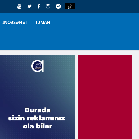
İNCƏSƏNƏT
İDMAN