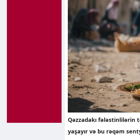
Qəzzadakı fələstinlilərin 
yaşayır və bu rəqəm sent