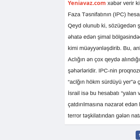
Yeniavaz.com
xəbər verir k
Faza Təsnifatının (IPC) hesaba
Qeyd olunub ki, sözügedən ş
əhatə edən şimal bölgəsindəd
kimi müəyyənləşdirib. Bu, ank
Aclığın ən çox qeydə alındığı
şəhərləridir. IPC-nin proqno
“aclğın hökm sürdüyü yer”ə ç
İsrail isə bu hesabatı “yalan
çatdırılmasına nəzarət edən 
terror təşkilatından gələn n