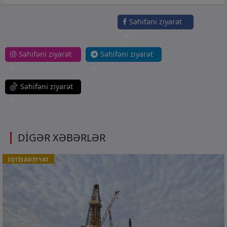
Səhifəni ziyarət
et
Səhifəni ziyarət
Səhifəni ziyarət
et
et
Səhifəni ziyarət
et
DİGƏR XƏBƏRLƏR
İQTİSADİYYAT