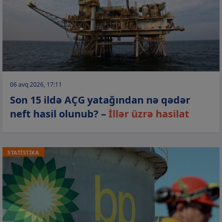
06 avq 2026, 17:11
Son 15 ildə AÇG yatağından nə qədər
neft hasil olunub? –
İllər üzrə hasilat
STATİSTİKA