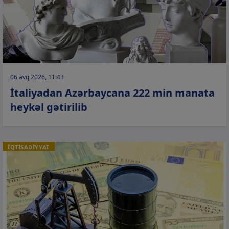
06 avq 2026, 11:43
İtaliyadan Azərbaycana 222 min manata
heykəl gətirilib
İQTİSADİYYAT