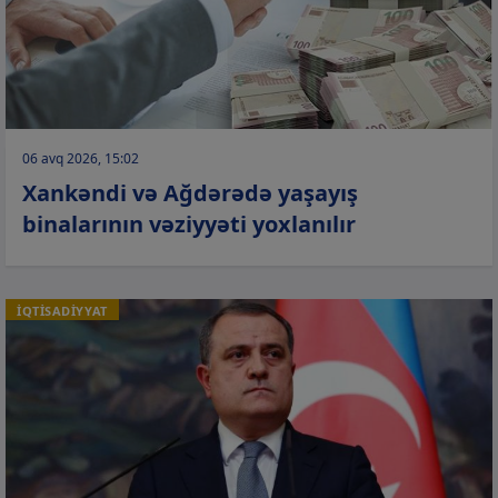
06 avq 2026, 15:02
Xankəndi və Ağdərədə yaşayış
binalarının vəziyyəti yoxlanılır
İQTİSADİYYAT