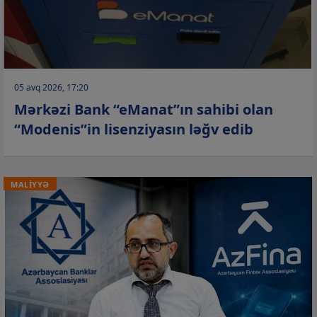
05 avq 2026, 17:20
Mərkəzi Bank “eManat”ın sahibi olan
“Modenis”in lisenziyasın ləğv edib
MALİYYƏ