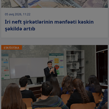
05 avq 2026, 11:22
İri neft şirkətlərinin mənfəəti kəskin
şəkildə artıb
STATİSTİKA