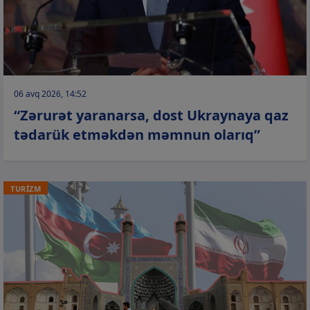
06 avq 2026, 14:52
“Zərurət yaranarsa, dost Ukraynaya qaz
tədarük etməkdən məmnun olarıq”
TURİZM