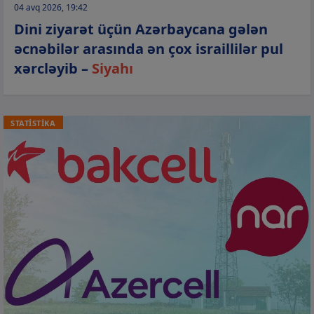
04 avq 2026, 19:42
Dini ziyarət üçün Azərbaycana gələn
əcnəbilər arasında ən çox israillilər pul
xərcləyib –
Siyahı
STATİSTİKA