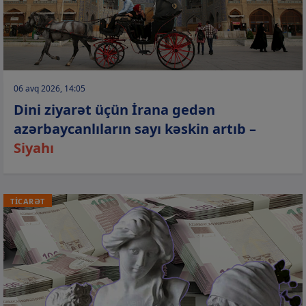
06 avq 2026, 14:05
Dini ziyarət üçün İrana gedən
azərbaycanlıların sayı kəskin artıb –
Siyahı
TİCARƏT