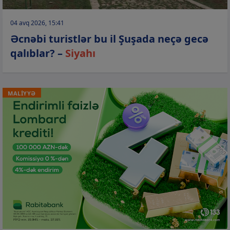
04 avq 2026, 15:41
Əcnəbi turistlər bu il Şuşada neçə gecə
qalıblar? –
Siyahı
MALİYYƏ