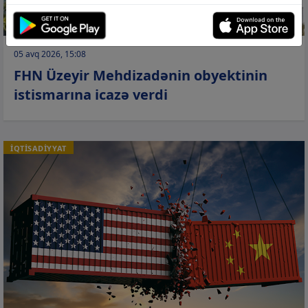
05 avq 2026, 15:08
FHN Üzeyir Mehdizadənin obyektinin
istismarına icazə verdi
İQTİSADİYYAT