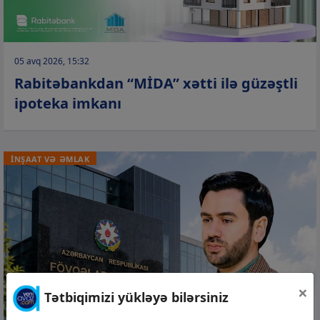
05 avq 2026, 15:32
Rabitəbankdan “MİDA” xətti ilə güzəştli
ipoteka imkanı
İNŞAAT VƏ ƏMLAK
×
Tətbiqimizi yükləyə bilərsiniz