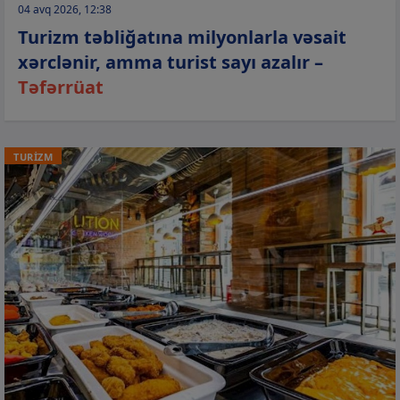
04 avq 2026, 12:38
Turizm təbliğatına milyonlarla vəsait
xərclənir, amma turist sayı azalır –
Təfərrüat
TURİZM