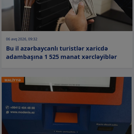
06 avq 2026, 09:32
Bu il azərbaycanlı turistlər xaricdə
adambaşına 1 525 manat xərcləyiblər
MALİYYƏ