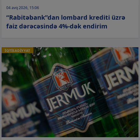
04 avq 2026, 15:06
“Rabitəbank”dan lombard krediti üzrə
faiz dərəcəsində 4%-dək endirim
İQTİSADİYYAT