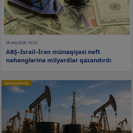
06 avq 2026, 10:23
ABŞ–İsrail–İran münaqişəsi neft
nəhənglərinə milyardlar qazandırdı
İQTİSADİYYAT