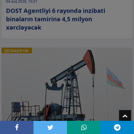
04 avq 2026, 10:21
DOST Agentliyi 6 rayonda inzibati
binaların təmirinə 4,5 milyon
xərcləyəcək
İQTİSADİYYAT
T