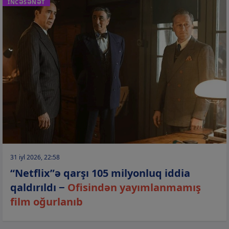
İNCƏSƏNƏT
31 iyl 2026, 22:58
“Netflix”ə qarşı 105 milyonluq iddia
qaldırıldı −
Ofisindən yayımlanmamış
film oğurlanıb