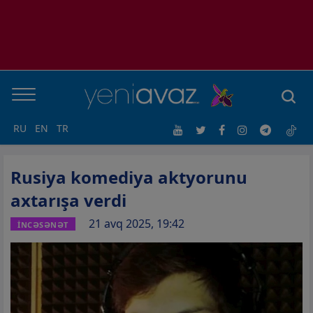
RU
EN
TR
Rusiya komediya aktyorunu
axtarışa verdi
21 avq 2025, 19:42
İNCƏSƏNƏT