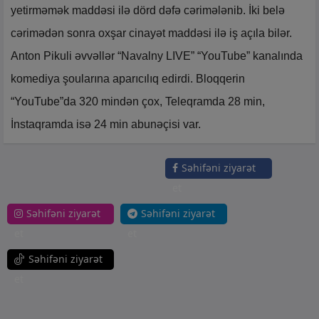
yetirməmək maddəsi ilə dörd dəfə cərimələnib. İki belə
cərimədən sonra oxşar cinayət maddəsi ilə iş açıla bilər.
Anton Pikuli əvvəllər “Navalny LIVE” “YouTube” kanalında
komediya şoularına aparıcılıq edirdi. Bloqqerin
“YouTube”da 320 mindən çox, Teleqramda 28 min,
İnstaqramda isə 24 min abunəçisi var.
Səhifəni ziyarət
et
Səhifəni ziyarət
Səhifəni ziyarət
et
et
Səhifəni ziyarət
et