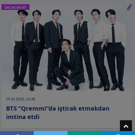
İNCƏSƏNƏT
29 iyl 2026, 22:48
BTS “Qremmi”də iştirak etməkdən
imtina etdi
T