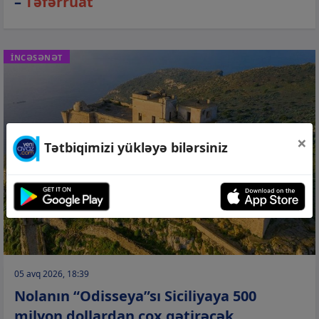
–
Təfərrüat
İNCƏSƏNƏT
×
Tətbiqimizi yükləyə bilərsiniz
05 avq 2026, 18:39
Nolanın “Odisseya”sı Siciliyaya 500
milyon dollardan çox gətirəcək