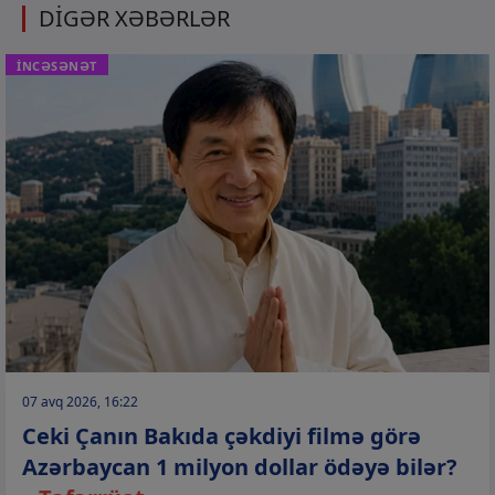
DİGƏR XƏBƏRLƏR
İNCƏSƏNƏT
07 avq 2026, 16:22
Ceki Çanın Bakıda çəkdiyi filmə görə
Azərbaycan 1 milyon dollar ödəyə bilər?