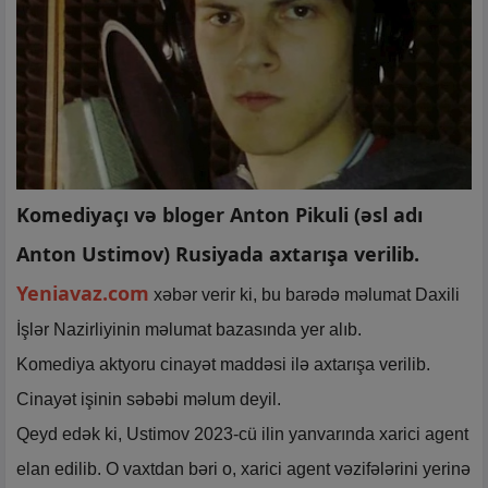
Komediyaçı və bloger Anton Pikuli (əsl adı
Anton Ustimov) Rusiyada axtarışa verilib.
Yeniavaz.com
xəbər verir ki, bu barədə məlumat Daxili
İşlər Nazirliyinin məlumat bazasında yer alıb.
Komediya aktyoru cinayət maddəsi ilə axtarışa verilib.
Cinayət işinin səbəbi məlum deyil.
Qeyd edək ki, Ustimov 2023-cü ilin yanvarında xarici agent
elan edilib. O vaxtdan bəri o, xarici agent vəzifələrini yerinə