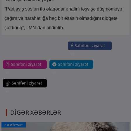
“Partlayış səsləri ilə əlaqədar əhalini təşvişə düşməməyə
çağırır və narahatlığa heç bir əsasın olmadığını diqqətə
çatdırırıq”, - MN-dən bildirilib.
Səhifəni ziyarət
et
Səhifəni ziyarət
Səhifəni ziyarət
et
et
Səhifəni ziyarət
et
DİGƏR XƏBƏRLƏR
CƏMİYYƏT