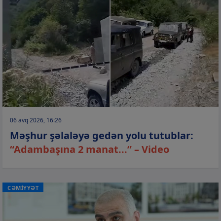
06 avq 2026, 16:26
Məşhur şəlaləyə gedən yolu tutublar:
“Adambaşına 2 manat...” – Video
CƏMİYYƏT