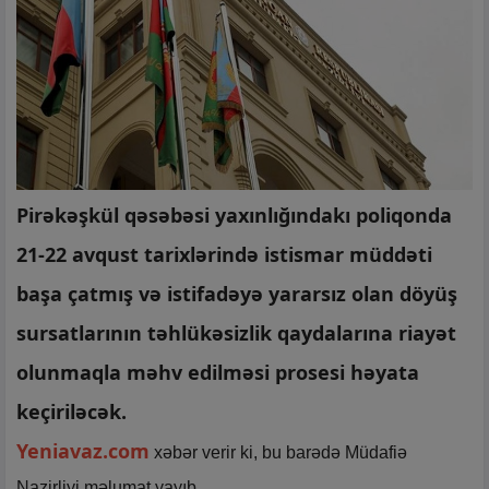
Pirǝkǝşkül qəsəbəsi yaxınlığındakı poliqonda
21-22 avqust tarixlərində istismar müddəti
başa çatmış və istifadəyə yararsız olan döyüş
sursatlarının təhlükəsizlik qaydalarına riayət
olunmaqla məhv edilməsi prosesi həyata
keçiriləcək.
Yeniavaz.com
xəbər verir ki, bu barədə Müdafiə
Nazirliyi məlumat yayıb.