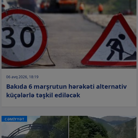
06 avq 2026, 18:19
Bakıda 6 marşrutun hərəkəti alternativ
küçələrlə təşkil ediləcək
CƏMİYYƏT