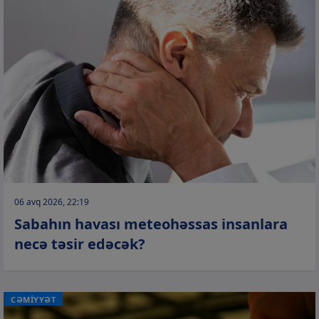
06 avq 2026, 22:19
Sabahın havası meteohəssas insanlara
necə təsir edəcək?
CƏMİYYƏT