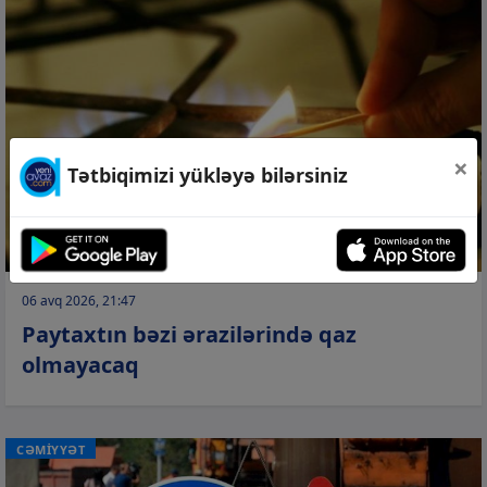
×
Tətbiqimizi yükləyə bilərsiniz
06 avq 2026, 21:47
Paytaxtın bəzi ərazilərində qaz
olmayacaq
CƏMİYYƏT