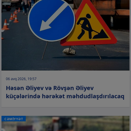
06 avq 2026, 19:57
Həsən Əliyev və Rövşən Əliyev
küçələrində hərəkət məhdudlaşdırılacaq
CƏMİYYƏT