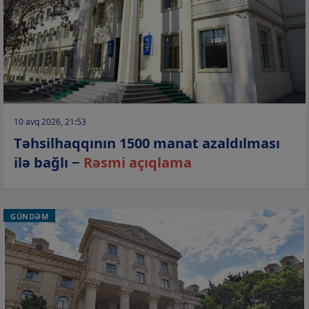
10 avq 2026, 21:53
Təhsilhaqqının 1500 manat azaldılması
ilə bağlı −
Rəsmi açıqlama
GÜNDƏM