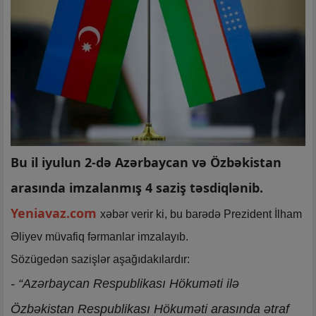
Bu il iyulun 2-də Azərbaycan və Özbəkistan
arasında imzalanmış 4 saziş təsdiqlənib.
Yeniavaz.com
xəbər verir ki, bu barədə Prezident İlham
Əliyev müvafiq fərmanlar imzalayıb.
Sözügedən sazişlər aşağıdakılardır:
- “Azərbaycan Respublikası Hökuməti ilə
Özbəkistan Respublikası Hökuməti arasında ətraf