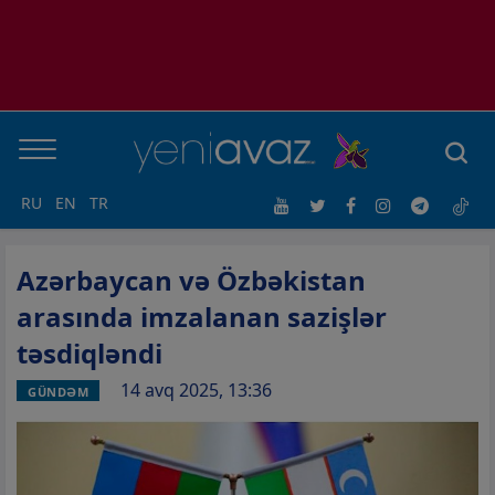
RU
EN
TR
Azərbaycan və Özbəkistan
arasında imzalanan sazişlər
təsdiqləndi
14 avq 2025, 13:36
GÜNDƏM