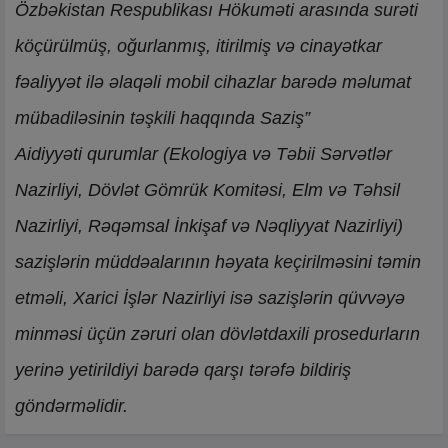
Özbəkistan Respublikası Hökuməti arasında surəti
köçürülmüş, oğurlanmış, itirilmiş və cinayətkar
fəaliyyət ilə əlaqəli mobil cihazlar barədə məlumat
mübadiləsinin təşkili haqqında Saziş”
Aidiyyəti qurumlar (Ekologiya və Təbii Sərvətlər
Nazirliyi, Dövlət Gömrük Komitəsi, Elm və Təhsil
Nazirliyi, Rəqəmsal İnkişaf və Nəqliyyat Nazirliyi)
sazişlərin müddəalarının həyata keçirilməsini təmin
etməli, Xarici İşlər Nazirliyi isə sazişlərin qüvvəyə
minməsi üçün zəruri olan dövlətdaxili prosedurların
yerinə yetirildiyi barədə qarşı tərəfə bildiriş
göndərməlidir.