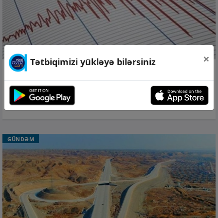
×
Tətbiqimizi yükləyə bilərsiniz
10 avq 2026, 23:49
Azərbaycan-Ermənistan sərhədində
zəlzələ −
Yenilənib
GÜNDƏM