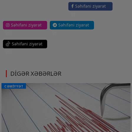
Səhifəni ziyarət
et
Səhifəni ziyarət
Səhifəni ziyarət
et
et
Səhifəni ziyarət
et
DİGƏR XƏBƏRLƏR
CƏMİYYƏT