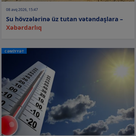
08 avq 2026, 15:47
Su hövzələrinə üz tutan vətəndaşlara –
Xəbərdarlıq
CƏMİYYƏT