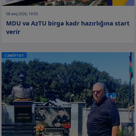
08 avq 2026, 19:55
MDU və AzTU birgə kadr hazırlığına start
verir
CƏMİYYƏT