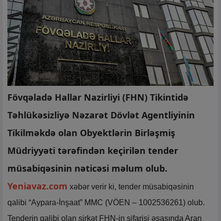
Fövqəladə Hallar Nazirliyi (FHN) Tikintidə
Təhlükəsizliyə Nəzarət Dövlət Agentliyinin
Tikilməkdə olan Obyektlərin Birləşmiş
Müdriyyəti tərəfindən keçirilən tender
müsabiqəsinin nəticəsi məlum olub.
Yeniavaz.com
xəbər verir ki, tender müsabiqəsinin
qalibi “Aypara-İnşaat” MMC (VÖEN – 1002536261) olub.
Tenderin qalibi olan şirkət FHN-in sifarişi əsasında Aran