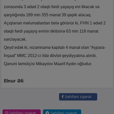
zonasında 3 ədəd 2 otaqlı fərdi yaşayış evi tikəcək və
qarşılığında 189 min 355 manat 39 qəpik alacaq.
Açıqlanan məlumatlardan belə görünür ki, FHN 1 ədəd 2
otaqlı fərdi yaşayış evinin tikitisinə 63 min 118 manat
xərcləyəcək.
Qeyd edək ki, nizamnamə kapitalı 4 manat olan “Aypara-
İnşaat” MMC 2012-ci ildə dövlət qeydiyyatına alınıb.
Qanuni təmsliçisi Mikayılov Maarif Aydın oğludur.
Elnur Əli
Səhifəni ziyarət
et
Səhifəni ziyarət
Səhifəni ziyarət