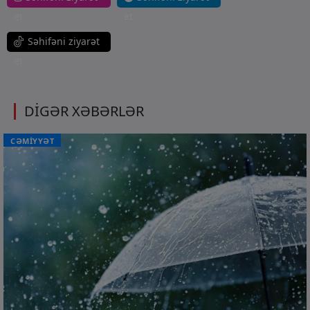
et
et
Səhifəni ziyarət
et
DİGƏR XƏBƏRLƏR
CƏMİYYƏT