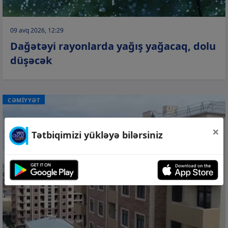
09 avq 2026, 12:29
Dağətəyi rayonlarda yağış yağacaq, dolu
düşəcək
CƏMİYYƏT
×
Tətbiqimizi yükləyə bilərsiniz