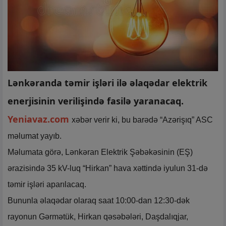
Lənkəranda təmir işləri ilə əlaqədar elektrik
enerjisinin verilişində fasilə yaranacaq.
Yeniavaz.com
xəbər verir ki, bu barədə “Azərişıq” ASC
məlumat yayıb.
Məlumata görə, Lənkəran Elektrik Şəbəkəsinin (EŞ)
ərazisində 35 kV-luq “Hirkan” hava xəttində iyulun 31-də
təmir işləri aparılacaq.
Bununla əlaqədar olaraq saat 10:00-dan 12:30-dək
rayonun Gərmətük, Hirkan qəsəbələri, Daşdalıqjar,