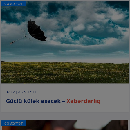
CƏMİYYƏT
07 avq 2026, 17:11
Güclü külək əsəcək –
Xəbərdarlıq
CƏMİYYƏT