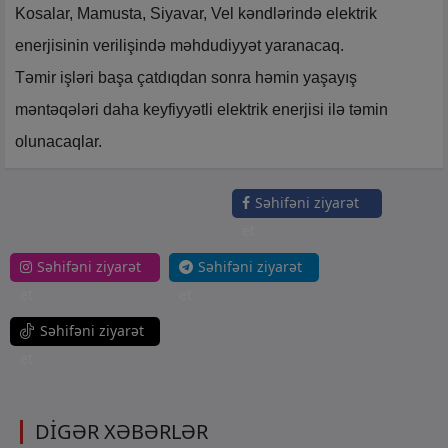
Kosalar, Mamusta, Siyavar, Vel kəndlərində elektrik
enerjisinin verilişində məhdudiyyət yaranacaq.
Təmir işləri başa çatdıqdan sonra həmin yaşayış
məntəqələri daha keyfiyyətli elektrik enerjisi ilə təmin
olunacaqlar.
Səhifəni ziyarət
et
Səhifəni ziyarət
Səhifəni ziyarət
et
et
Səhifəni ziyarət
et
DİGƏR XƏBƏRLƏR