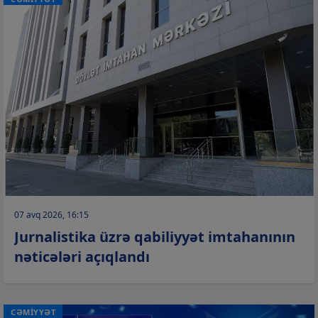
07 avq 2026, 16:15
Jurnalistika üzrə qabiliyyət imtahanının
nəticələri açıqlandı
CƏMİYYƏT