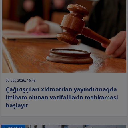
07 avq 2026, 16:48
Çağırışçıları xidmətdən yayındırmaqda
ittiham olunan vəzifəlilərin məhkəməsi
başlayır
CƏMİYYƏT