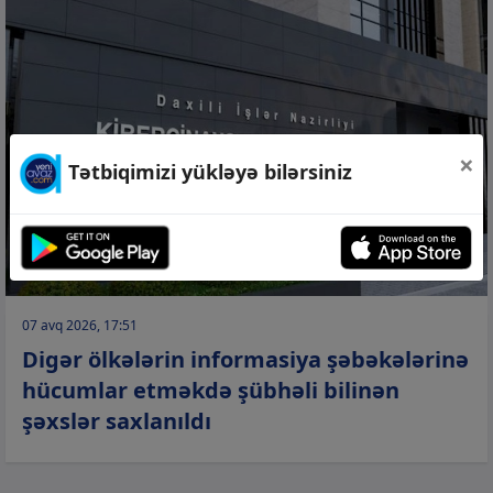
×
Tətbiqimizi yükləyə bilərsiniz
07 avq 2026, 17:51
Digər ölkələrin informasiya şəbəkələrinə
hücumlar etməkdə şübhəli bilinən
şəxslər saxlanıldı