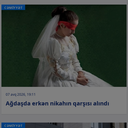
CƏMİYYƏT
07 avq 2026, 19:11
Ağdaşda erkən nikahın qarşısı alındı
CƏMİYYƏT