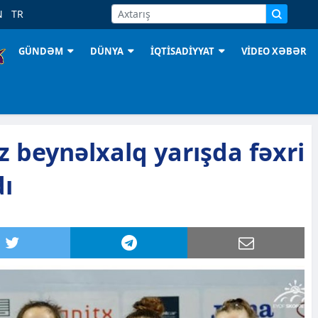
N
TR
GÜNDƏM
DÜNYA
İQTİSADİYYAT
VİDEO XƏBƏR
 beynəlxalq yarışda fəxri
dı