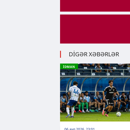
DİGƏR XƏBƏRLƏR
İDMAN
06 avq 2026, 23:01