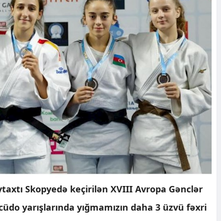
taxtı Skopyedə keçirilən XVIII Avropa Gənclər
 cüdo yarışlarında yığmamızın daha 3 üzvü fəxri