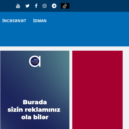
İNCƏSƏNƏT
İDMAN