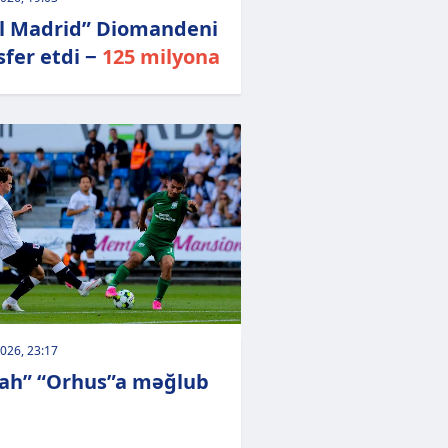
l Madrid” Diomandeni
sfer etdi −
125 milyona
026, 23:17
ah” “Orhus”a məğlub