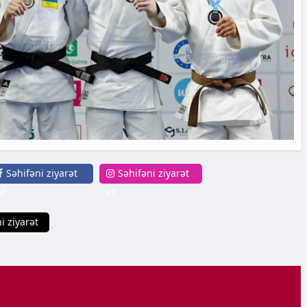
Səhifəni ziyarət
Səhifəni ziyarət
et
et
i ziyarət