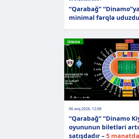
“Qarabağ” “Dinamo”y
minimal fərqlə uduzd
İDMAN
06 avq 2026, 12:08
“Qarabağ” “Dinamo Ki
oyununun biletləri art
satışdadır –
5 manatd