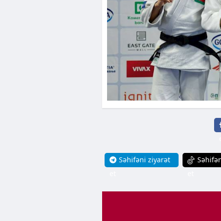
Səhifəni ziyarət
Səhifən
et
et