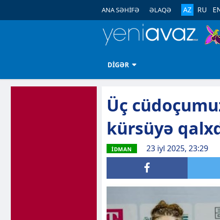
AZ
RU
E
ANA SƏHİFƏ
ƏLAQƏ
DİGƏR
Üç cüdoçumuz
kürsüyə qalx
23 iyl 2025, 23:29
İDMAN