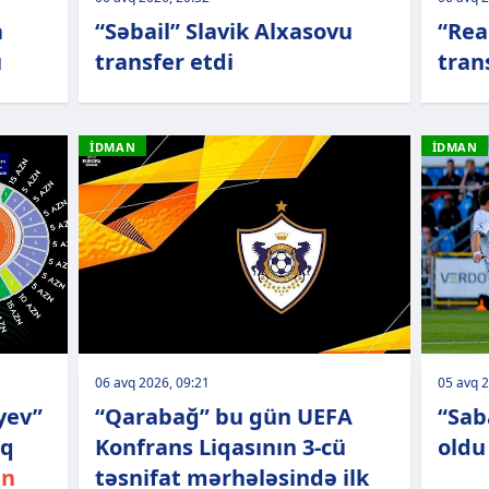
a
“Səbail” Slavik Alxasovu
“Rea
u
transfer etdi
tran
İDMAN
İDMAN
06 avq 2026, 09:21
05 avq 2
yev”
“Qarabağ” bu gün UEFA
“Sab
ıq
Konfrans Liqasının 3-cü
oldu
an
təsnifat mərhələsində ilk