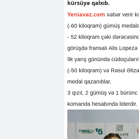
kürsüyə qalxıb.
Yeniavaz.com
xəbər verir 
(-60 kiloqram) gümüş medala
- 52 kiloqram çəki dərəcəs
görüşdə fransalı Alis Lopezə
İlk yarış günündə cüdoçuları
(-50 kiloqram) və Rəsul Əliza
medal qazanıblar.
3 qızıl, 2 gümüş və 1 bürünc
komanda hesabında liderdir.