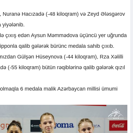
ki, Nuranə Hacızadə (-48 kiloqram) və Zeyd Ələsgərov
 yiyələnib.
ində çıxış edən Aysun Məmmədova üçüncü yer uğrunda
 ipponla qalib gələrək bürünc medala sahib çıxıb.
mızdan Gülşən Hüseynova (-44 kiloqram), Rza Xəlilli
də (-55 kiloqram) bütün rəqiblərinə qalib gələrək qızıl
 olmaqla 6 medala malik Azərbaycan millisi ümumi