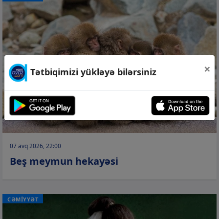
×
Tətbiqimizi yükləyə bilərsiniz
07 avq 2026, 22:00
Beş meymun hekayəsi
CƏMİYYƏT