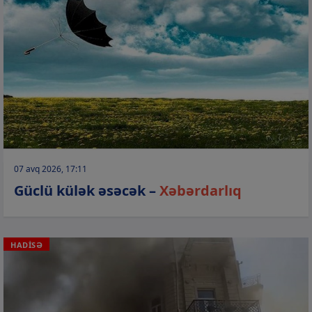
07 avq 2026, 17:11
Güclü külək əsəcək –
Xəbərdarlıq
HADİSƏ