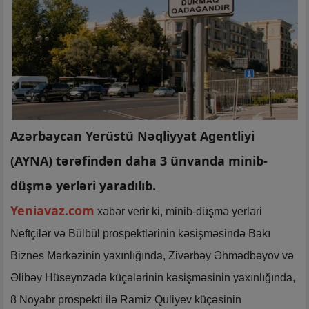
Azərbaycan Yerüstü Nəqliyyat Agentliyi
(AYNA) tərəfindən daha 3 ünvanda minib-
düşmə yerləri yaradılıb.
Yeniavaz.com
xəbər verir ki, minib-düşmə yerləri
Neftçilər və Bülbül prospektlərinin kəsişməsində Bakı
Biznes Mərkəzinin yaxınlığında, Zivərbəy Əhmədbəyov və
Əlibəy Hüseynzadə küçələrinin kəsişməsinin yaxınlığında,
8 Noyabr prospekti ilə Ramiz Quliyev küçəsinin