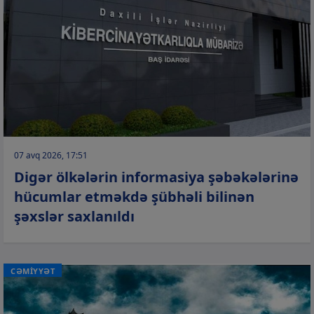
07 avq 2026, 17:51
Digər ölkələrin informasiya şəbəkələrinə
hücumlar etməkdə şübhəli bilinən
şəxslər saxlanıldı
CƏMİYYƏT