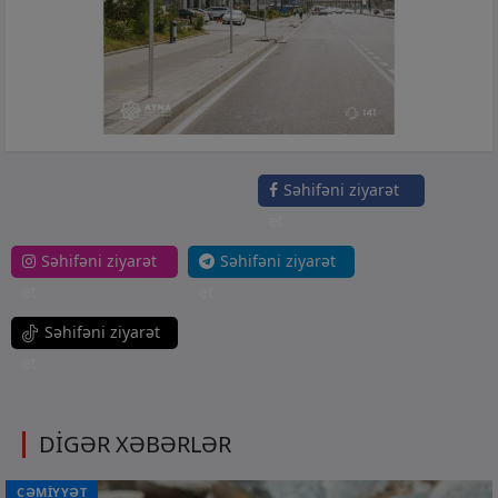
Səhifəni ziyarət
et
Səhifəni ziyarət
Səhifəni ziyarət
et
et
Səhifəni ziyarət
et
DİGƏR XƏBƏRLƏR
CƏMİYYƏT