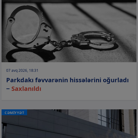
07 avq 2026, 18:31
Parkdakı fəvvarənin hissələrini oğurladı
−
Saxlanıldı
CƏMİYYƏT