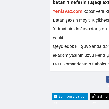
batan 1 nəfərin (uşaq) axt
Yeniavaz.com
xəbər verir k
Batan şəxsin meyiti Kiçikhəc
Xidmətinin dalğıc-axtarış qrup
verilib.
Qeyd edək ki, Şüvəlanda dəni
akademiyasının üzvü Fərid Şa
U-16 komandasının futbolçus
Səhifəni ziyarət
Səhifən
et
et