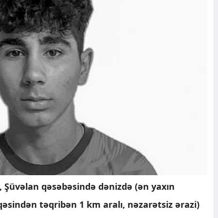
, Şüvəlan qəsəbəsində dənizdə (ən yaxın
sindən təqribən 1 km aralı, nəzarətsiz ərazi)