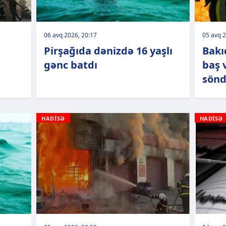
06 avq 2026, 20:17
05 avq 2
Pirşağıda dənizdə 16 yaşlı
Bakı
b
gənc batdı
baş 
sönd
HADİSƏ
HADİSƏ