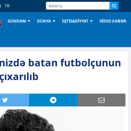
N
TR
GÜNDƏM
DÜNYA
İQTİSADİYYAT
VİDEO XƏBƏR
nizdə batan futbolçunun
ıxarılıb