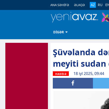
AZ
RU
E
ANA SƏHİFƏ
ƏLAQƏ
DİGƏR
Şüvəlanda də
meyiti sudan ç
18 iyl 2025, 09:44
HADİSƏ