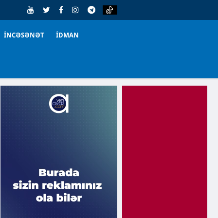
İNCƏSƏNƏT
İDMAN