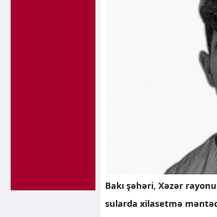
Bakı şəhəri, Xəzər rayonu
sularda xilasetmə məntəqə