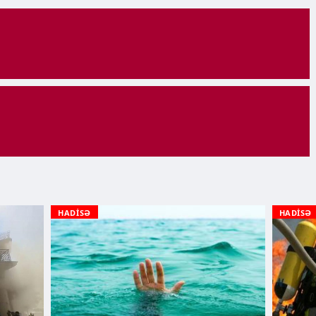
HADİSƏ
HADİSƏ