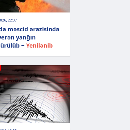
026, 22:37
da məscid ərazisində
verən yanğın
ürülüb −
Yenilənib