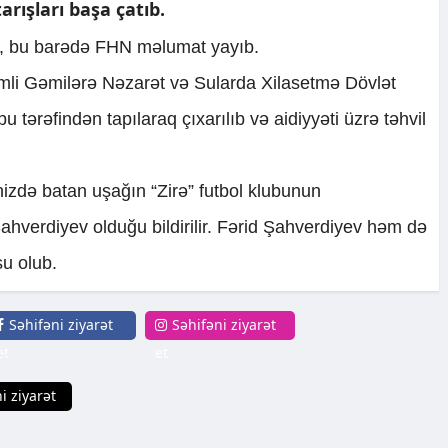
arışları başa çatıb.
i, bu barədə FHN məlumat yayıb.
mli Gəmilərə Nəzarət və Sularda Xilasetmə Dövlət
u tərəfindən tapılaraq çıxarılıb və aidiyyəti üzrə təhvil
zdə batan uşağın “Zirə” futbol klubunun
hverdiyev olduğu bildirilir. Fərid Şahverdiyev həm də
u olub.
Səhifəni ziyarət
Səhifəni ziyarət
et
et
i ziyarət