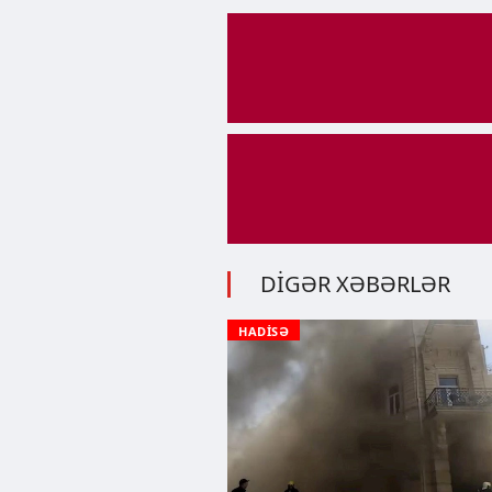
DİGƏR XƏBƏRLƏR
HADİSƏ