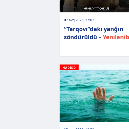
07 avq 2026, 17:02
“Tarqovı”dakı yanğın
söndürüldü –
Yeniləni
HADİSƏ