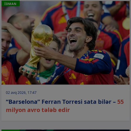
İDMAN
02 avq 2026, 17:47
“Barselona” Ferran Torresi sata bilər –
55
milyon avro tələb edir