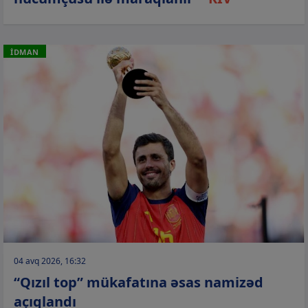
İDMAN
04 avq 2026, 16:32
“Qızıl top” mükafatına əsas namizəd
açıqlandı