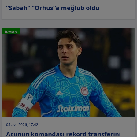
“Sabah” “Orhus”a məğlub oldu
İDMAN
05 avq 2026, 17:42
Acunun komandası rekord transferini