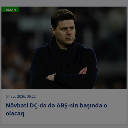
İDMAN
04 avq 2026, 09:22
Növbəti DÇ-də də ABŞ-nin başında o
olacaq