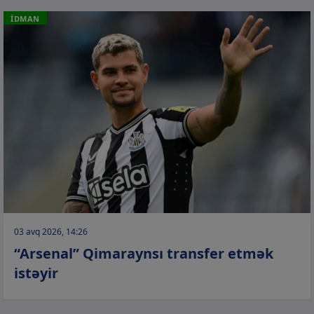
İDMAN
03 avq 2026, 14:26
“Arsenal” Qimaraynsı transfer etmək
istəyir