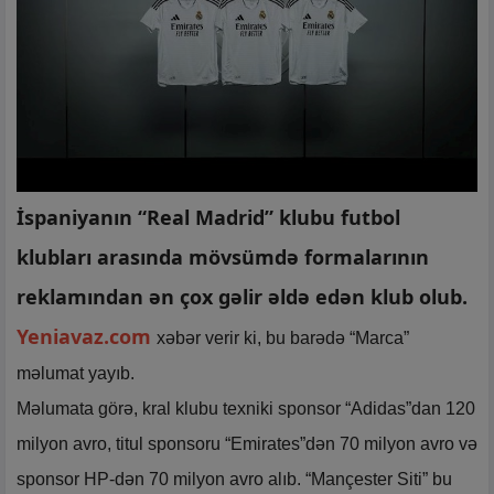
İspaniyanın “Real Madrid” klubu futbol
klubları arasında mövsümdə formalarının
reklamından ən çox gəlir əldə edən klub olub.
Yeniavaz.com
xəbər verir ki, bu barədə “Marca”
məlumat yayıb.
Məlumata görə, kral klubu texniki sponsor “Adidas”dan 120
milyon avro, titul sponsoru “Emirates”dən 70 milyon avro və
sponsor HP-dən 70 milyon avro alıb. “Mançester Siti” bu