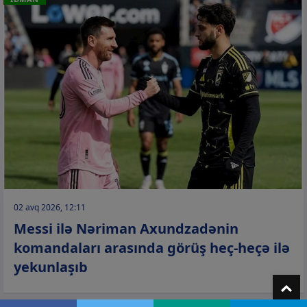
02 avq 2026, 12:11
Messi ilə Nəriman Axundzadənin
komandaları arasında görüş heç-heçə ilə
yekunlaşıb
T