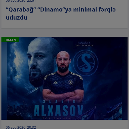
06 avq 2026, 23:01
“Qarabağ” “Dinamo”ya minimal fərqlə
uduzdu
İDMAN
06 avq 2026, 20:32