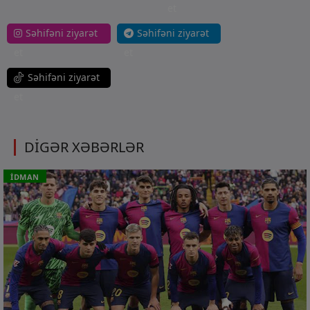
et
Səhifəni ziyarət
Səhifəni ziyarət
et
et
Səhifəni ziyarət
et
DİGƏR XƏBƏRLƏR
İDMAN