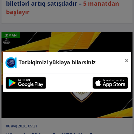
biletləri artıq satışdadır –
5 manatdan
başlayır
İDMAN
×
Tətbiqimizi yükləyə bilərsiniz
06 avq 2026, 09:21