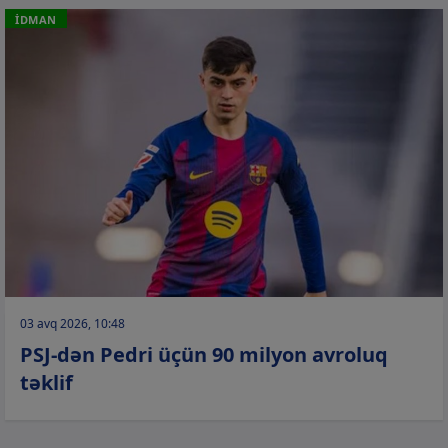
İDMAN
03 avq 2026, 10:48
PSJ-dən Pedri üçün 90 milyon avroluq
təklif