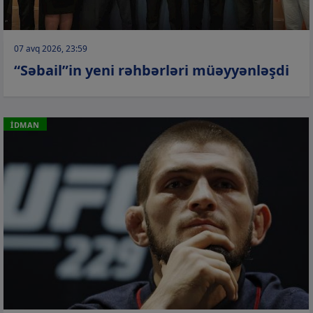
07 avq 2026, 23:59
“Səbail”in yeni rəhbərləri müəyyənləşdi
İDMAN