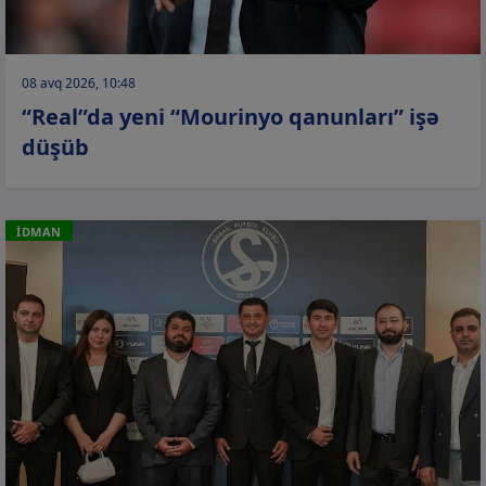
08 avq 2026, 10:48
“Real”da yeni “Mourinyo qanunları” işə
düşüb
İDMAN