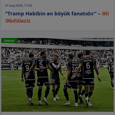
07 avq 2026, 17:26
“Tramp Həbibin ən böyük fanatıdır” –
Əli
Əbdüləziz
İDMAN