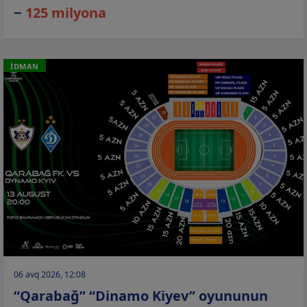
−
125 milyona
İDMAN
06 avq 2026, 12:08
“Qarabağ” “Dinamo Kiyev” oyununun