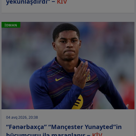
yekunlaşdırdı” −
KİV
İDMAN
04 avq 2026, 20:38
“Fənərbaxça” “Mançester Yunayted”in
hücumçusu ilə maraqlanır −
KİV