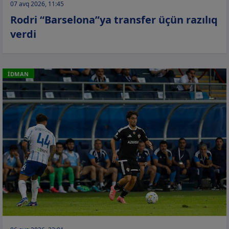
07 avq 2026, 11:45
Rodri “Barselona”ya transfer üçün razılıq
verdi
İDMAN