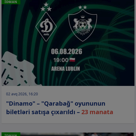
İDMAN
02 avq 2026, 16:20
"Dinamo" – "Qarabağ" oyununun
biletləri satışa çıxarıldı –
23 manata
İDMAN