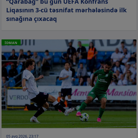
“Qarabağ” bu gün UEFA Konfrans
Liqasının 3-cü təsnifat mərhələsində ilk
sınağına çıxacaq
İDMAN
05 avq 2026, 23:17