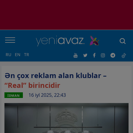
RU
EN
TR
Ən çox reklam alan klublar –
“Real” birincidir
16 iyl 2025, 22:43
İDMAN