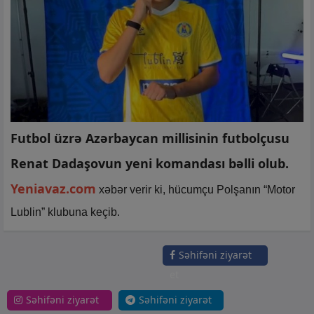
Futbol üzrə Azərbaycan millisinin futbolçusu
Renat Dadaşovun yeni komandası bəlli olub.
Yeniavaz.com
xəbər verir ki, hücumçu Polşanın “Motor
Lublin” klubuna keçib.
Səhifəni ziyarət
et
Səhifəni ziyarət
Səhifəni ziyarət