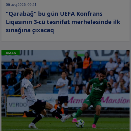
06 avq 2026, 09:21
“Qarabağ” bu gün UEFA Konfrans
Liqasının 3-cü təsnifat mərhələsində ilk
sınağına çıxacaq
İDMAN