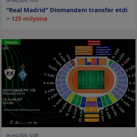
06 avq 2026, 19:03
“Real Madrid” Diomandeni transfer etdi
−
125 milyona
İDMAN
06 avq 2026, 12:08