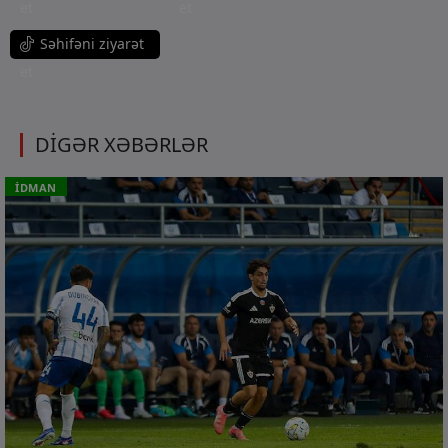
et
et
Səhifəni ziyarət
et
DİGƏR XƏBƏRLƏR
İDMAN