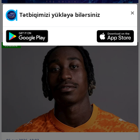
×
06 avq 2026, 20:32
Tətbiqimizi yükləyə bilərsiniz
“Səbail” Slavik Alxasovu transfer etdi
İDMAN