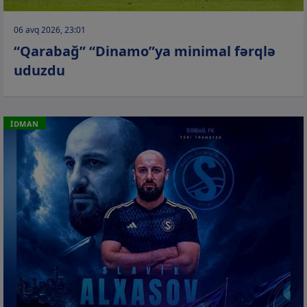
06 avq 2026, 23:01
“Qarabağ” “Dinamo”ya minimal fərqlə
uduzdu
İDMAN