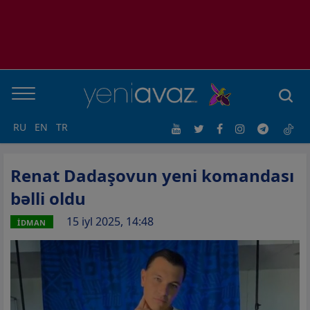
RU
EN
TR
Renat Dadaşovun yeni komandası
bəlli oldu
15 iyl 2025, 14:48
İDMAN