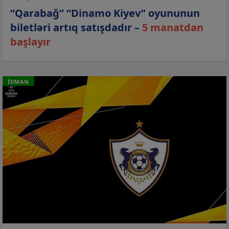
“Qarabağ” “Dinamo Kiyev” oyununun
biletləri artıq satışdadır –
5 manatdan
başlayır
İDMAN