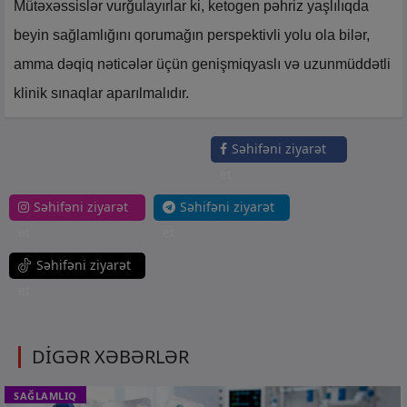
Mütəxəssislər vurğulayırlar ki, ketogen pəhriz yaşlılıqda
beyin sağlamlığını qorumağın perspektivli yolu ola bilər,
amma dəqiq nəticələr üçün genişmiqyaslı və uzunmüddətli
klinik sınaqlar aparılmalıdır.
Səhifəni ziyarət
et
Səhifəni ziyarət
Səhifəni ziyarət
et
et
Səhifəni ziyarət
et
DİGƏR XƏBƏRLƏR
SAĞLAMLIQ