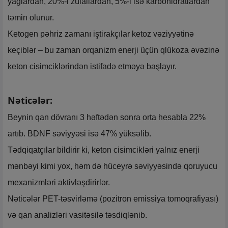
yağlardan, 20%-i zülallardan, 5%-i isə karbohidratlardan
təmin olunur.
Ketogen pəhriz zamanı iştirakçılar ketoz vəziyyətinə
keçiblər – bu zaman orqanizm enerji üçün qlükoza əvəzinə
keton cisimciklərindən istifadə etməyə başlayır.
Nəticələr:
Beynin qan dövranı 3 həftədən sonra orta hesabla 22%
artıb. BDNF səviyyəsi isə 47% yüksəlib.
Tədqiqatçılar bildirir ki, keton cisimcikləri yalnız enerji
mənbəyi kimi yox, həm də hüceyrə səviyyəsində qoruyucu
mexanizmləri aktivləşdirirlər.
Nəticələr PET-təsvirləmə (pozitron emissiya tomoqrafiyası)
və qan analizləri vasitəsilə təsdiqlənib.