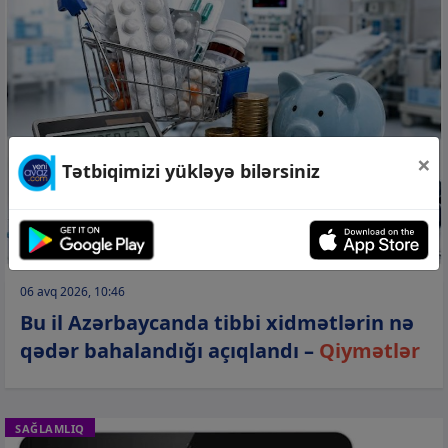
×
Tətbiqimizi yükləyə bilərsiniz
06 avq 2026, 10:46
Bu il Azərbaycanda tibbi xidmətlərin nə
qədər bahalandığı açıqlandı –
Qiymətlər
SAĞLAMLIQ