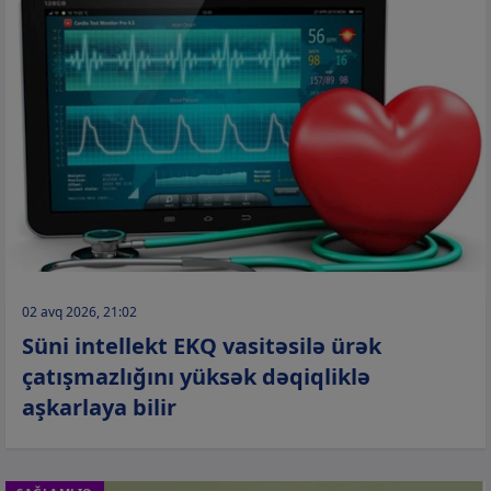
02 avq 2026, 21:02
Süni intellekt EKQ vasitəsilə ürək
çatışmazlığını yüksək dəqiqliklə
aşkarlaya bilir