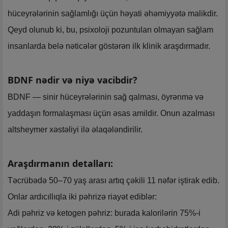
hüceyrələrinin sağlamlığı üçün həyati əhəmiyyətə malikdir.
Qeyd olunub ki, bu, psixoloji pozuntuları olmayan sağlam
insanlarda belə nəticələr göstərən ilk klinik araşdırmadır.
BDNF nədir və niyə vacibdir?
BDNF — sinir hüceyrələrinin sağ qalması, öyrənmə və
yaddaşın formalaşması üçün əsas amildir. Onun azalması
altsheymer xəstəliyi ilə əlaqələndirilir.
Araşdırmanın detalları:
Təcrübədə 50–70 yaş arası artıq çəkili 11 nəfər iştirak edib.
Onlar ardıcıllıqla iki pəhrizə riayət ediblər:
Adi pəhriz və ketogen pəhriz: burada kalorilərin 75%-i