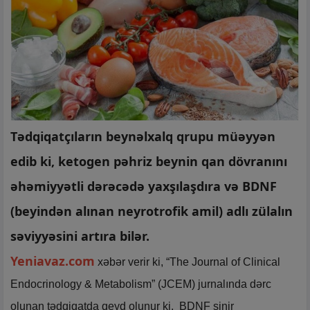
Tədqiqatçıların beynəlxalq qrupu müəyyən
edib ki, ketogen pəhriz beynin qan dövranını
əhəmiyyətli dərəcədə yaxşılaşdıra və BDNF
(beyindən alınan neyrotrofik amil) adlı zülalın
səviyyəsini artıra bilər.
Yeniavaz.com
xəbər verir ki, “The Journal of Clinical
Endocrinology & Metabolism” (JCEM) jurnalında dərc
olunan tədqiqatda qeyd olunur ki, BDNF sinir