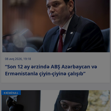
08 avq 2026, 19:18
“Son 12 ay ərzində ABŞ Azərbaycan və
Ermənistanla çiyin-çiyinə çalışıb”
KRİMİNAL