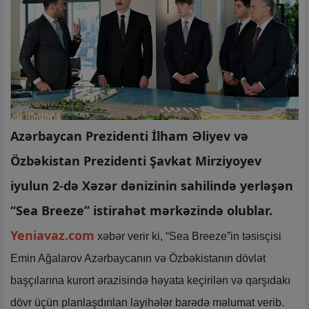
Azərbaycan Prezidenti İlham Əliyev və
Özbəkistan Prezidenti Şavkat Mirziyoyev
iyulun 2-də Xəzər dənizinin sahilində yerləşən
“Sea Breeze” istirahət mərkəzində olublar.
Yeniavaz.com
xəbər verir ki, “Sea Breeze”in təsisçisi
Emin Ağalarov Azərbaycanın və Özbəkistanın dövlət
başçılarına kurort ərazisində həyata keçirilən və qarşıdakı
dövr üçün planlaşdırılan layihələr barədə məlumat verib.