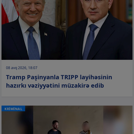
08 avq 2026, 18:07
Tramp Paşinyanla TRIPP layihəsinin
hazırkı vəziyyətini müzakirə edib
KRİMİNAL