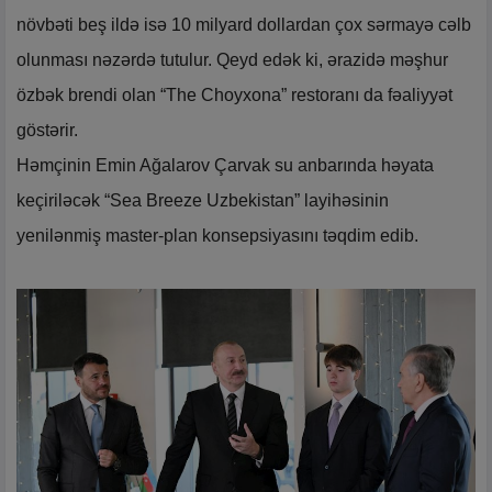
növbəti beş ildə isə 10 milyard dollardan çox sərmayə cəlb
olunması nəzərdə tutulur. Qeyd edək ki, ərazidə məşhur
özbək brendi olan “The Choyxona” restoranı da fəaliyyət
göstərir.
Həmçinin Emin Ağalarov Çarvak su anbarında həyata
keçiriləcək “Sea Breeze Uzbekistan” layihəsinin
yenilənmiş master-plan konsepsiyasını təqdim edib.