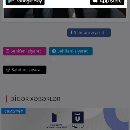
Səhifəni ziyarət
et
Səhifəni ziyarət
Səhifəni ziyarət
et
et
Səhifəni ziyarət
et
DİGƏR XƏBƏRLƏR
CƏMİYYƏT