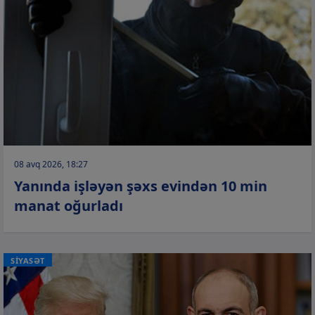
08 avq 2026, 18:27
Yanında işləyən şəxs evindən 10 min
manat oğurladı
SİYASƏT