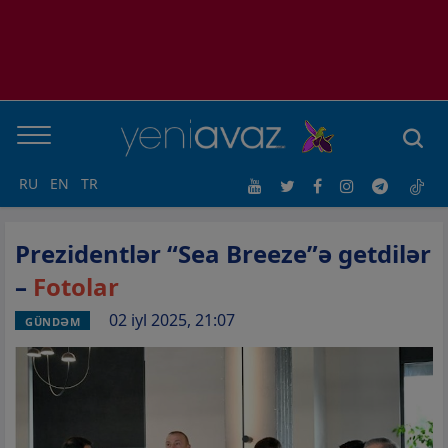
RU
EN
TR
Prezidentlər “Sea Breeze”ə getdilər
–
Fotolar
02 iyl 2025, 21:07
GÜNDƏM