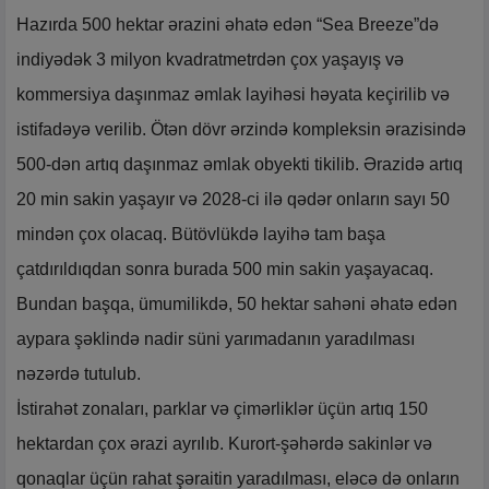
Hazırda 500 hektar ərazini əhatə edən “Sea Breeze”də
indiyədək 3 milyon kvadratmetrdən çox yaşayış və
kommersiya daşınmaz əmlak layihəsi həyata keçirilib və
istifadəyə verilib. Ötən dövr ərzində kompleksin ərazisində
500-dən artıq daşınmaz əmlak obyekti tikilib. Ərazidə artıq
20 min sakin yaşayır və 2028-ci ilə qədər onların sayı 50
mindən çox olacaq. Bütövlükdə layihə tam başa
çatdırıldıqdan sonra burada 500 min sakin yaşayacaq.
Bundan başqa, ümumilikdə, 50 hektar sahəni əhatə edən
aypara şəklində nadir süni yarımadanın yaradılması
nəzərdə tutulub.
İstirahət zonaları, parklar və çimərliklər üçün artıq 150
hektardan çox ərazi ayrılıb. Kurort-şəhərdə sakinlər və
qonaqlar üçün rahat şəraitin yaradılması, eləcə də onların