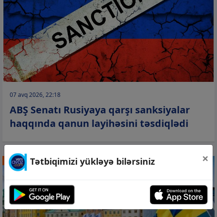
07 avq 2026, 22:18
ABŞ Senatı Rusiyaya qarşı sanksiyalar
haqqında qanun layihəsini təsdiqlədi
×
Tətbiqimizi yükləyə bilərsiniz
DÜNYA