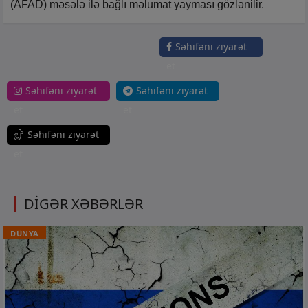
(AFAD) məsələ ilə bağlı məlumat yayması gözlənilir.
Səhifəni ziyarət
et
Səhifəni ziyarət
Səhifəni ziyarət
et
et
Səhifəni ziyarət
et
DİGƏR XƏBƏRLƏR
DÜNYA