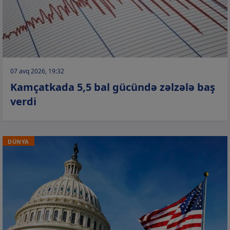
07 avq 2026, 19:32
Kamçatkada 5,5 bal gücündə zəlzələ baş
verdi
DÜNYA