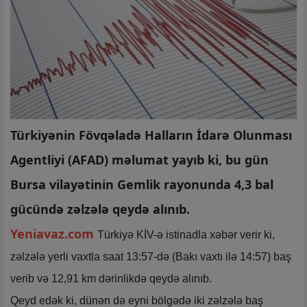
Türkiyənin Fövqəladə Halların İdarə Olunması
Agentliyi (AFAD) məlumat yayıb ki, bu gün
Bursa vilayətinin Gemlik rayonunda 4,3 bal
gücündə zəlzələ qeydə alınıb.
Yeniavaz.com
Türkiyə KİV-ə istinadla xəbər verir ki,
zəlzələ yerli vaxtla saat 13:57-də (Bakı vaxtı ilə 14:57) baş
verib və 12,91 km dərinlikdə qeydə alınıb.
Qeyd edək ki, dünən də eyni bölgədə iki zəlzələ baş