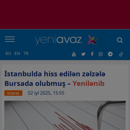
RU
EN
TR
İstanbulda hiss edilən zəlzələ
Bursada olubmuş –
Yenilənib
02 iyl 2025, 15:55
DÜNYA