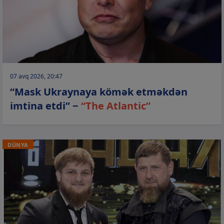
07 avq 2026, 20:47
“Mask Ukraynaya kömək etməkdən
imtina etdi” −
“The Atlantic”
DÜNYA