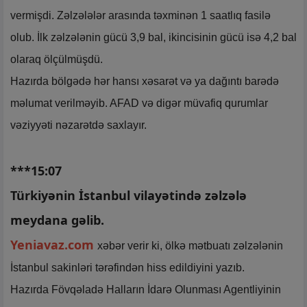
vermişdi. Zəlzələlər arasında təxminən 1 saatlıq fasilə
olub. İlk zəlzələnin gücü 3,9 bal, ikincisinin gücü isə 4,2 bal
olaraq ölçülmüşdü.
Hazırda bölgədə hər hansı xəsarət və ya dağıntı barədə
məlumat verilməyib. AFAD və digər müvafiq qurumlar
vəziyyəti nəzarətdə saxlayır.
***15:07
Türkiyənin İstanbul vilayətində zəlzələ
meydana gəlib.
Yeniavaz.com
xəbər verir ki, ölkə mətbuatı zəlzələnin
İstanbul sakinləri tərəfindən hiss edildiyini yazıb.
Hazırda Fövqəladə Halların İdarə Olunması Agentliyinin