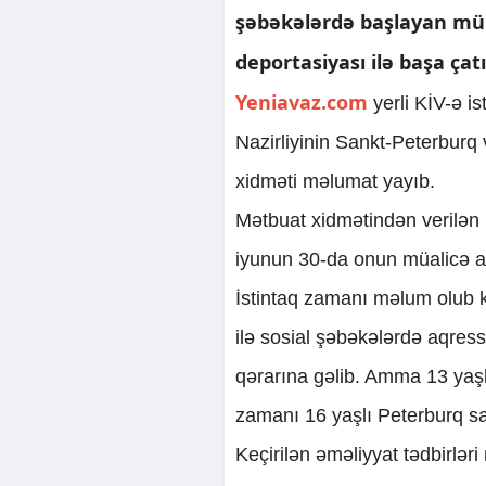
şəbəkələrdə başlayan müna
deportasiyası ilə başa çatı
Yeniavaz.com
yerli KİV-ə i
Nazirliyinin Sankt-Peterburq 
xidməti məlumat yayıb.
Mətbuat xidmətindən verilən
iyunun 30-da onun müalicə a
İstintaq zamanı məlum olub 
ilə sosial şəbəkələrdə aqre
qərarına gəlib. Amma 13 yaşlı
zamanı 16 yaşlı Peterburq sak
Keçirilən əməliyyat tədbirlər