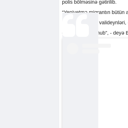
polis bölməsinə gətirilib.
“Yeniyetmə miqrantın bütün a
iştirakçısı, onun valideynlə
deportasiya olunub”, - deyə Ba