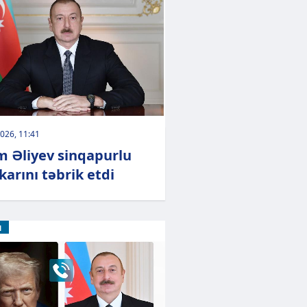
026, 11:41
m Əliyev sinqapurlu
arını təbrik etdi
M