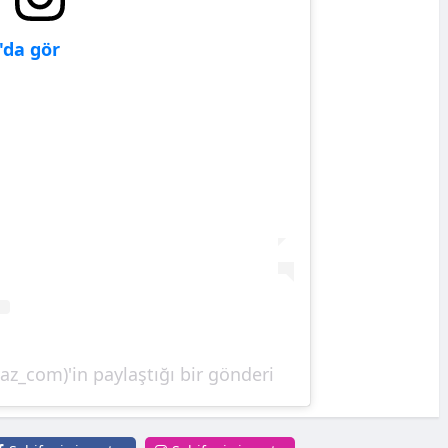
'da gör
z_com)'in paylaştığı bir gönderi