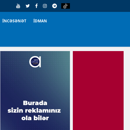
İNCƏSƏNƏT
İDMAN