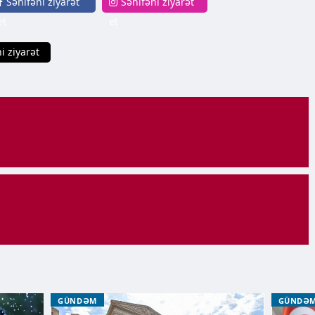
Səhifəni ziyarət
Səhifəni ziyarət
et
et
i ziyarət
GÜNDƏM
GÜNDƏ