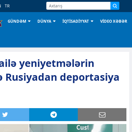
N
TR
GÜNDƏM
DÜNYA
İQTİSADİYYAT
VİDEO XƏBƏR
ailə yeniyetmələrin
ə Rusiyadan deportasiya