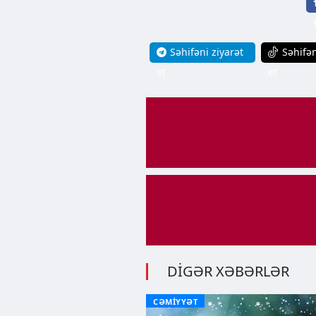
Səhifəni ziyarət
Səhifən
et
et
DİGƏR XƏBƏRLƏR
CƏMİYYƏT