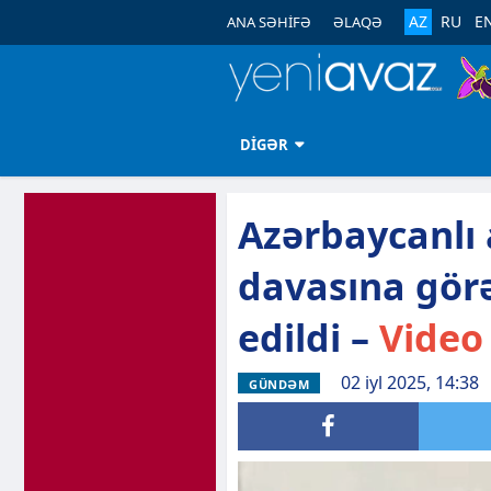
AZ
RU
E
ANA SƏHİFƏ
ƏLAQƏ
DİGƏR
Azərbaycanlı 
davasına gör
edildi –
Video
02 iyl 2025, 14:38
GÜNDƏM