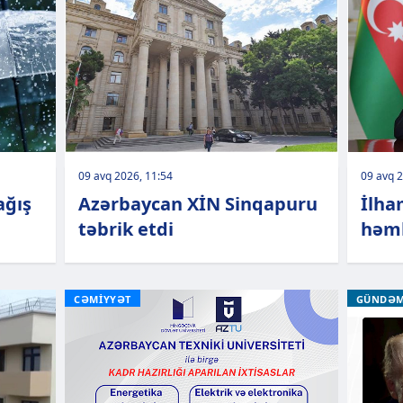
09 avq 2026, 11:54
09 avq 2
ağış
Azərbaycan XİN Sinqapuru
İlha
təbrik etdi
həmk
CƏMİYYƏT
GÜNDƏ