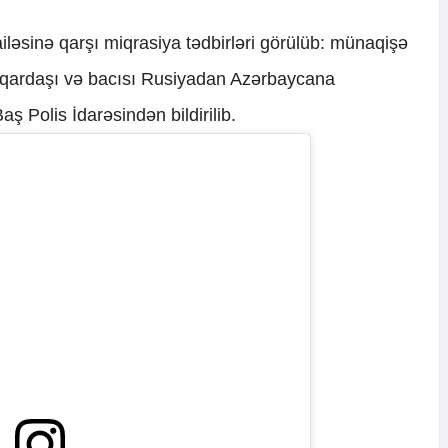
iləsinə qarşı miqrasiya tədbirləri görülüb: münaqişə
ri, qardaşı və bacısı Rusiyadan Azərbaycana
ş Polis İdarəsindən bildirilib.