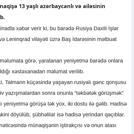
qişə 13 yaşlı azərbaycanlı və ailəsinin
b.
stinadla xəbər verir ki, bu barədə Rusiya Daxili İşlər
və Leninqrad vilayəti üzrə Baş İdarəsinin mətbuat
 məlumata görə, yaralanan yeniyetmə barədə onlara
ldığı xəstəxanadan məlumat verilib.
ki, Talmann küçəsində yaşayan rusiyalı gənc qonşusu
ssiv yazışmalardan sonra onunla “təkbətək görüşmək”
 yeniyetmə görüşə tək yox, iki dostu ilə gəlib. Hadisə
ini döyülüb, şübhəlilər isə hadisə yerindən qaçıblar.
i nəticəsində münaqişənin iştirakçısı və onun atası