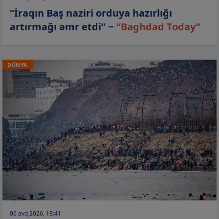
“İraqın Baş naziri orduya hazırlığı
artırmağı əmr etdi” −
“Baghdad Today”
DÜNYA
06 avq 2026, 18:41