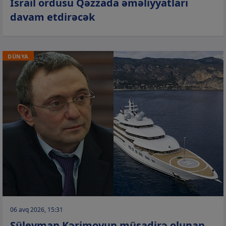
İsrail ordusu Qəzzada əməliyyatları
davam etdirəcək
DÜNYA
06 avq 2026, 15:31
Süleyman Kərimovun müsadirə olunan