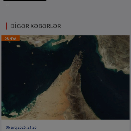
et
DİGƏR XƏBƏRLƏR
DÜNYA
06 avq 2026, 21:26