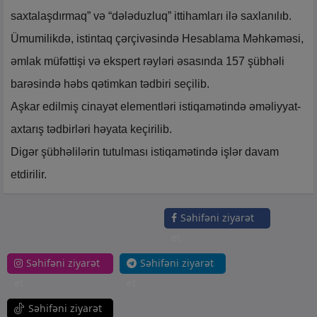
saxtalaşdırmaq” və “dələduzluq” ittihamları ilə saxlanılıb.
Ümumilikdə, istintaq çərçivəsində Hesablama Məhkəməsi,
əmlak müfəttişi və ekspert rəyləri əsasında 157 şübhəli
barəsində həbs qətimkan tədbiri seçilib.
Aşkar edilmiş cinayət elementləri istiqamətində əməliyyat-
axtarış tədbirləri həyata keçirilib.
Digər şübhəlilərin tutulması istiqamətində işlər davam
etdirilir.
Səhifəni ziyarət
et
Səhifəni ziyarət
Səhifəni ziyarət
et
et
Səhifəni ziyarət