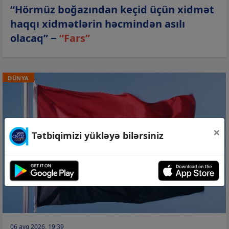
“Hörmüz boğazından keçid üçün xidmət
haqqı xidmətlərin həcmindən asılı
olacaq” −
“Fars”
DÜNYA
×
Tətbiqimizi yükləyə bilərsiniz
06 avq 2026, 19:39