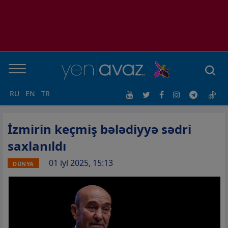
RU
EN
TR
İzmirin keçmiş bələdiyyə sədri
saxlanıldı
01 iyl 2025, 15:13
DÜNYA