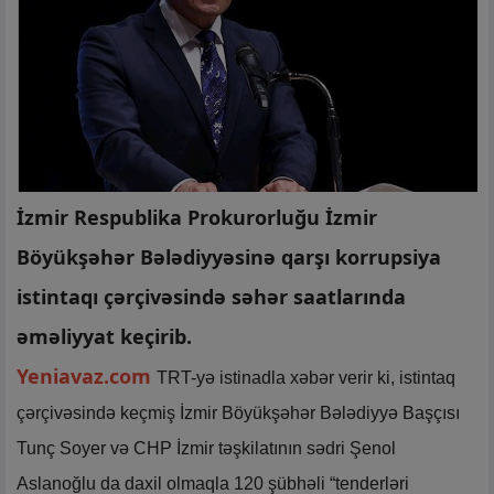
İzmir Respublika Prokurorluğu İzmir
Böyükşəhər Bələdiyyəsinə qarşı korrupsiya
istintaqı çərçivəsində səhər saatlarında
əməliyyat keçirib.
Yeniavaz.com
TRT-yə istinadla xəbər verir ki, istintaq
çərçivəsində keçmiş İzmir Böyükşəhər Bələdiyyə Başçısı
Tunç Soyer və CHP İzmir təşkilatının sədri Şenol
Aslanoğlu da daxil olmaqla 120 şübhəli “tenderləri