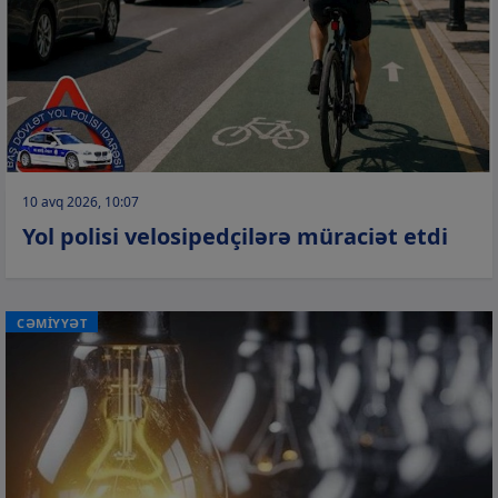
10 avq 2026, 10:07
Yol polisi velosipedçilərə müraciət etdi
CƏMİYYƏT