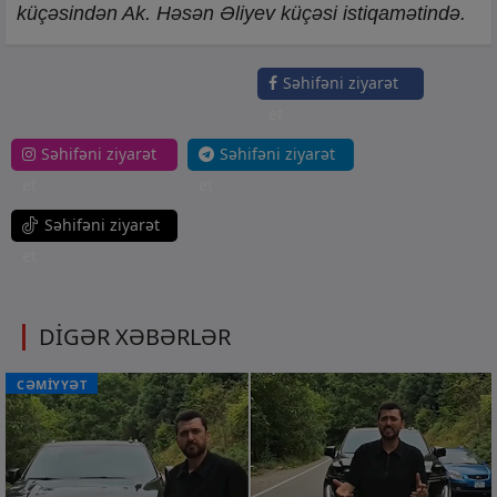
küçəsindən Ak. Həsən Əliyev küçəsi istiqamətində.
Səhifəni ziyarət
et
Səhifəni ziyarət
Səhifəni ziyarət
et
et
Səhifəni ziyarət
et
DİGƏR XƏBƏRLƏR
CƏMİYYƏT