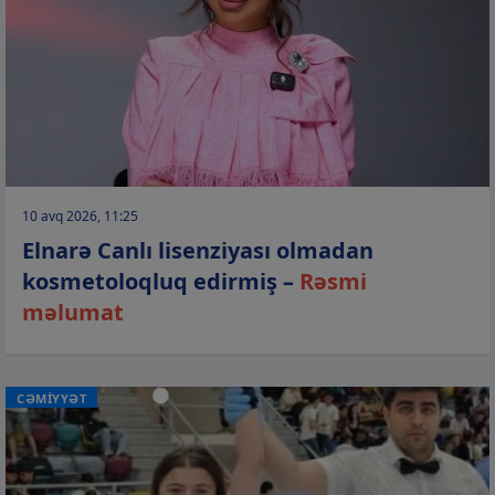
10 avq 2026, 11:25
Elnarə Canlı lisenziyası olmadan
kosmetoloqluq edirmiş –
Rəsmi
məlumat
CƏMİYYƏT