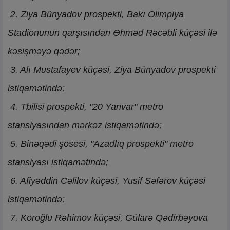
2. Ziya Bünyadov prospekti, Bakı Olimpiya
Stadionunun qarşısından Əhməd Rəcəbli küçəsi ilə
kəsişməyə qədər;
3. Alı Mustafayev küçəsi, Ziya Bünyadov prospekti
istiqamətində;
4. Tbilisi prospekti, "20 Yanvar" metro
stansiyasından mərkəz istiqamətində;
5. Binəqədi şosesi, "Azadlıq prospekti" metro
stansiyası istiqamətində;
6. Afiyəddin Cəlilov küçəsi, Yusif Səfərov küçəsi
istiqamətində;
7. Koroğlu Rəhimov küçəsi, Gülarə Qədirbəyova