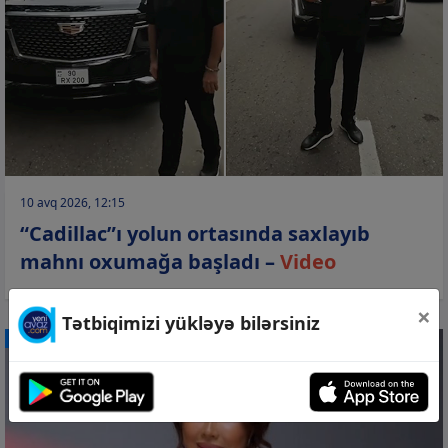
10 avq 2026, 12:15
“Cadillac”ı yolun ortasında saxlayıb
mahnı oxumağa başladı –
Video
×
Tətbiqimizi yükləyə bilərsiniz
CƏMİYYƏT