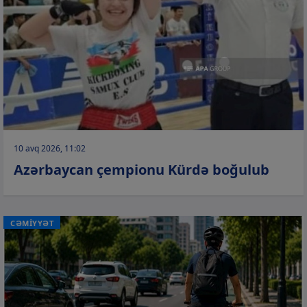
10 avq 2026, 11:02
Azərbaycan çempionu Kürdə boğulub
CƏMİYYƏT