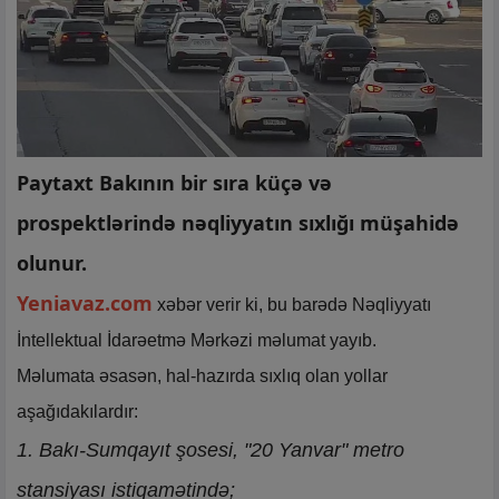
Paytaxt Bakının bir sıra küçə və
prospektlərində nəqliyyatın sıxlığı müşahidə
olunur.
Yeniavaz.com
xəbər verir ki, bu barədə Nəqliyyatı
İntellektual İdarəetmə Mərkəzi məlumat yayıb.
Məlumata əsasən, hal-hazırda sıxlıq olan yollar
aşağıdakılardır:
1. Bakı-Sumqayıt şosesi, "20 Yanvar" metro
stansiyası istiqamətində;