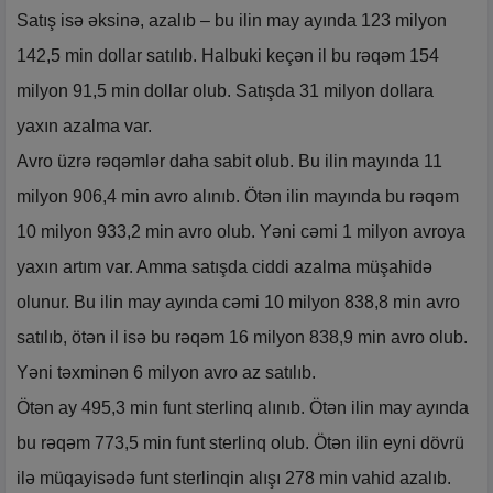
Satış isə əksinə, azalıb – bu ilin may ayında 123 milyon
142,5 min dollar satılıb. Halbuki keçən il bu rəqəm 154
milyon 91,5 min dollar olub. Satışda 31 milyon dollara
yaxın azalma var.
Avro üzrə rəqəmlər daha sabit olub. Bu ilin mayında 11
milyon 906,4 min avro alınıb. Ötən ilin mayında bu rəqəm
10 milyon 933,2 min avro olub. Yəni cəmi 1 milyon avroya
yaxın artım var. Amma satışda ciddi azalma müşahidə
olunur. Bu ilin may ayında cəmi 10 milyon 838,8 min avro
satılıb, ötən il isə bu rəqəm 16 milyon 838,9 min avro olub.
Yəni təxminən 6 milyon avro az satılıb.
Ötən ay 495,3 min funt sterlinq alınıb. Ötən ilin may ayında
bu rəqəm 773,5 min funt sterlinq olub. Ötən ilin eyni dövrü
ilə müqayisədə funt sterlinqin alışı 278 min vahid azalıb.