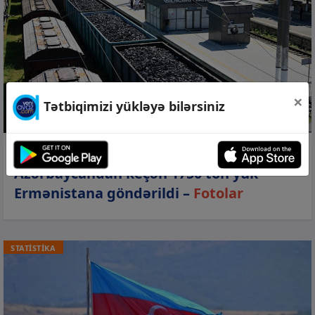
×
Tətbiqimizi yükləyə bilərsiniz
08 avq 2026, 12:17
Azərbaycandan keçən 1750 ton yük
Ermənistana göndərildi –
Fotolar
STATİSTİKA