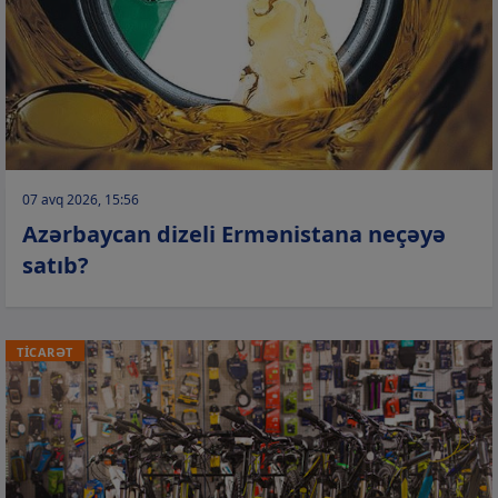
07 avq 2026, 15:56
Azərbaycan dizeli Ermənistana neçəyə
satıb?
TİCARƏT