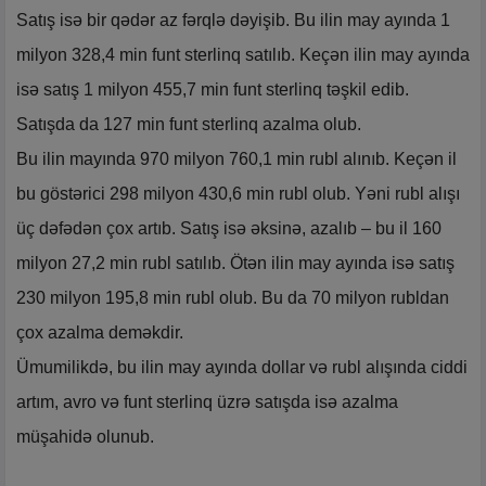
Satış isə bir qədər az fərqlə dəyişib. Bu ilin may ayında 1
milyon 328,4 min funt sterlinq satılıb. Keçən ilin may ayında
isə satış 1 milyon 455,7 min funt sterlinq təşkil edib.
Satışda da 127 min funt sterlinq azalma olub.
Bu ilin mayında 970 milyon 760,1 min rubl alınıb. Keçən il
bu göstərici 298 milyon 430,6 min rubl olub. Yəni rubl alışı
üç dəfədən çox artıb. Satış isə əksinə, azalıb – bu il 160
milyon 27,2 min rubl satılıb. Ötən ilin may ayında isə satış
230 milyon 195,8 min rubl olub. Bu da 70 milyon rubldan
çox azalma deməkdir.
Ümumilikdə, bu ilin may ayında dollar və rubl alışında ciddi
artım, avro və funt sterlinq üzrə satışda isə azalma
müşahidə olunub.