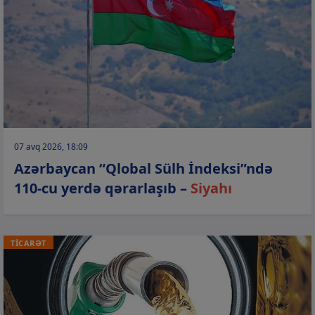
07 avq 2026, 18:09
Azərbaycan “Qlobal Sülh İndeksi”ndə
110-cu yerdə qərarlaşıb –
Siyahı
TİCARƏT