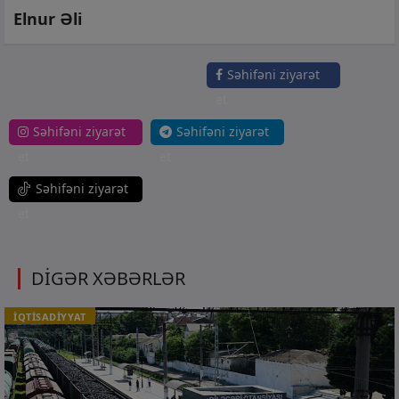
Elnur Əli
Səhifəni ziyarət
et
Səhifəni ziyarət
Səhifəni ziyarət
et
et
Səhifəni ziyarət
et
DİGƏR XƏBƏRLƏR
İQTİSADİYYAT