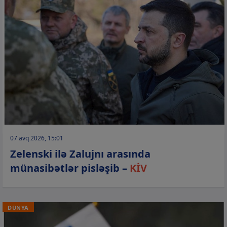
07 avq 2026, 15:01
Zelenski ilə Zalujnı arasında
münasibətlər pisləşib –
KİV
DÜNYA