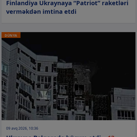
Finlandiya Ukraynaya “Patriot” raketləri
verməkdən imtina etdi
DÜNYA
09 avq 2026, 10:36