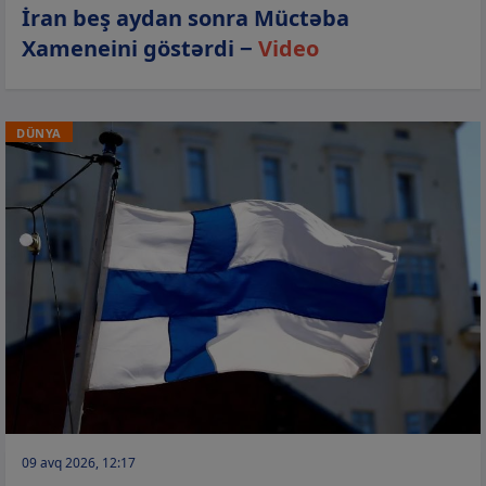
İran beş aydan sonra Müctəba
Xameneini göstərdi −
Video
DÜNYA
09 avq 2026, 12:17