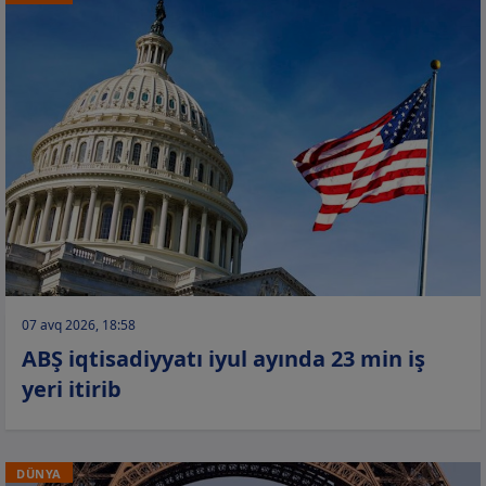
07 avq 2026, 18:58
ABŞ iqtisadiyyatı iyul ayında 23 min iş
yeri itirib
DÜNYA