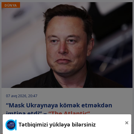
DÜNYA
07 avq 2026, 20:47
“Mask Ukraynaya kömək etməkdən
imtina etdi” −
“The Atlantic”
×
Tətbiqimizi yükləyə bilərsiniz