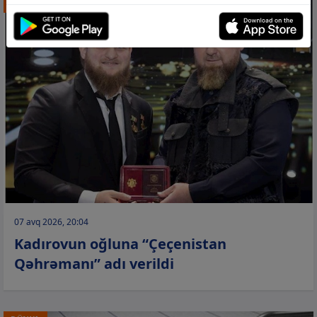
DÜNYA
07 avq 2026, 20:04
Kadırovun oğluna “Çeçenistan
Qəhrəmanı” adı verildi