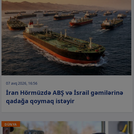
07 avq 2026, 16:56
İran Hörmüzdə ABŞ və İsrail gəmilərinə
qadağa qoymaq istəyir
DÜNYA