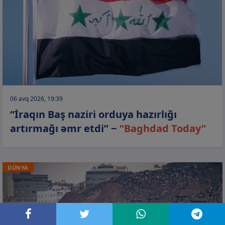
06 avq 2026, 19:39
“İraqın Baş naziri orduya hazırlığı
artırmağı əmr etdi” −
“Baghdad Today”
DÜNYA