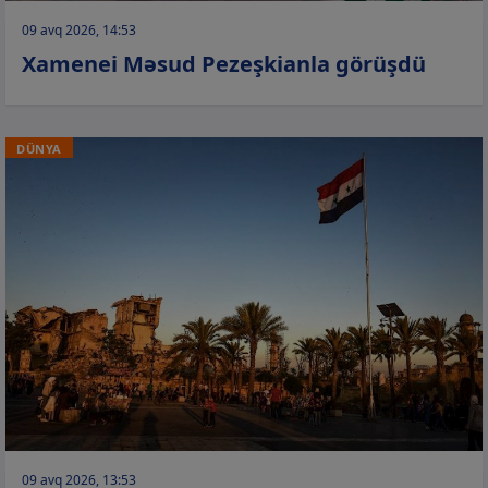
09 avq 2026, 14:53
Xamenei Məsud Pezeşkianla görüşdü
DÜNYA
09 avq 2026, 13:53