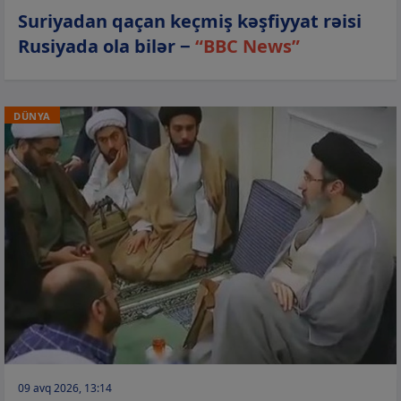
Suriyadan qaçan keçmiş kəşfiyyat rəisi
Rusiyada ola bilər −
“BBC News”
DÜNYA
09 avq 2026, 13:14