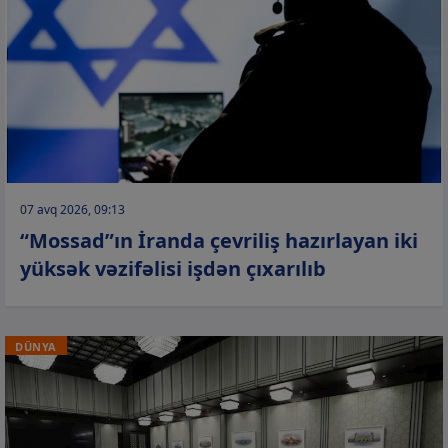
07 avq 2026, 09:13
“Mossad”ın İranda çevriliş hazırlayan iki
yüksək vəzifəlisi işdən çıxarılıb
DÜNYA