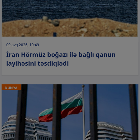
09 avq 2026, 19:49
İran Hörmüz boğazı ilə bağlı qanun
layihəsini təsdiqlədi
DÜNYA