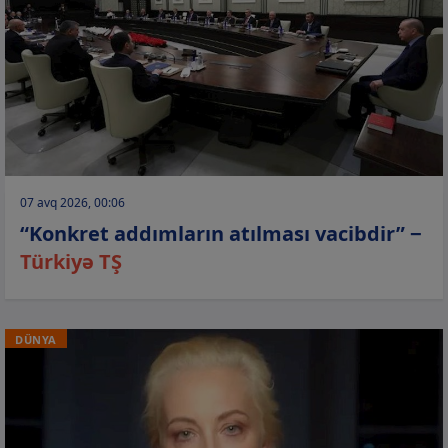
07 avq 2026, 00:06
“Konkret addımların atılması vacibdir” −
Türkiyə TŞ
DÜNYA