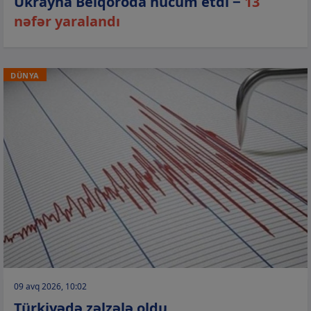
Ukrayna Belqoroda hücum etdi −
13
nəfər yaralandı
DÜNYA
09 avq 2026, 10:02
Türkiyədə zəlzələ oldu