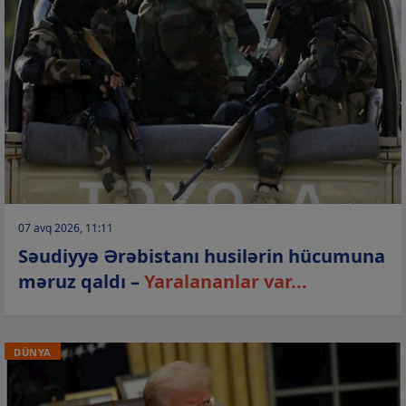
07 avq 2026, 11:11
Səudiyyə Ərəbistanı husilərin hücumuna
məruz qaldı –
Yaralananlar var...
DÜNYA