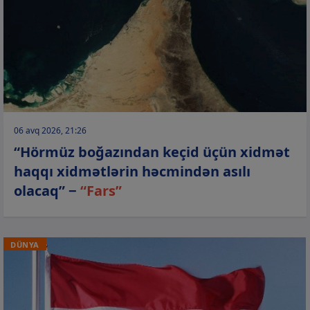
06 avq 2026, 21:26
“Hörmüz boğazından keçid üçün xidmət
haqqı xidmətlərin həcmindən asılı
olacaq” −
“Fars”
DÜNYA