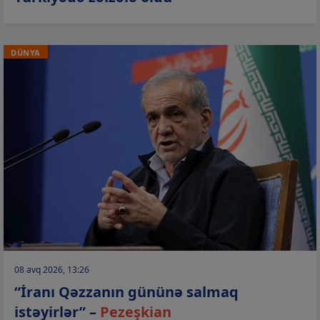
DÜNYA
08 avq 2026, 13:26
“İranı Qəzzanın gününə salmaq
istəyirlər” –
Pezeşkian