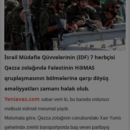
İsrail Müdafiə Qüvvələrinin (IDF) 7 hərbçisi
Qəzza zolağında Fələstinin HƏMAS
qruplaşmasının bölmələrinə qarşı döyüş
əməliyyatları zamanı həlak olub.
Yeniavaz.com
xəbər verir ki, bu barədə ordunun
mətbuat xidməti məıumat yayıb.
Məlumata görə, Qəzza zolağının cənubundakı Xan Yunis
şəhərində zirehli transportyorda baş verən partlayış