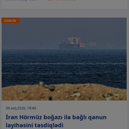
DÜNYA
09 avq 2026, 19:49
İran Hörmüz boğazı ilə bağlı qanun
layihəsini təsdiqlədi