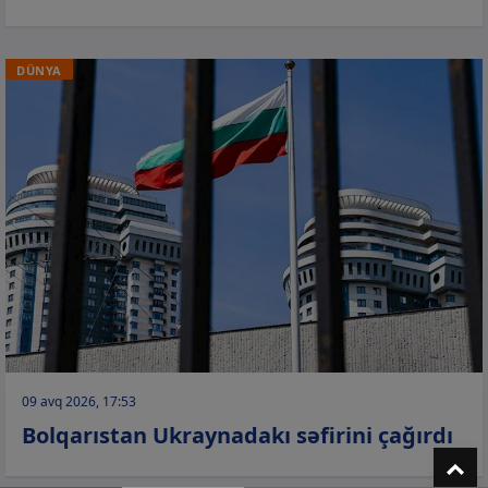
DÜNYA
09 avq 2026, 17:53
Bolqarıstan Ukraynadakı səfirini çağırdı
T