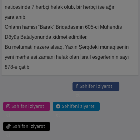
nəticəsində 7 hərbçi həlak olub, bir hərbçi isə ağır
yaralanıb.
Onların hamısı “Barak” Briqadasının 605-ci Mühəndis
Döyüş Batalyonunda xidmət edirdilər.
Bu məlumatı nəzərə alsaq, Yaxın Şərqdəki münaqişənin
yeni mərhələsi zamanı həlak olan İsrail əsgərlərinin sayı
878-ə çatıb.
Səhifəni ziyarət
et
Səhifəni ziyarət
Səhifəni ziyarət
et
et
Səhifəni ziyarət
et