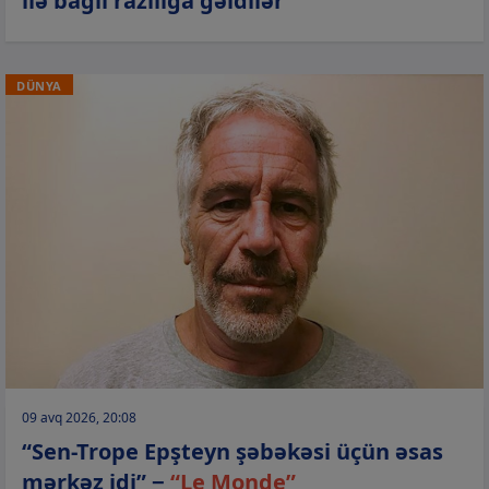
ilə bağlı razılığa gəldilər
DÜNYA
09 avq 2026, 20:08
“Sen-Trope Epşteyn şəbəkəsi üçün əsas
mərkəz idi” −
“Le Monde”