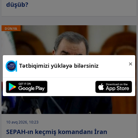
düşüb?
DÜNYA
×
Tətbiqimizi yükləyə bilərsiniz
10 avq 2026, 10:23
SEPAH-ın keçmiş komandanı İran