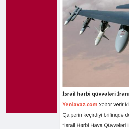
İsrail hərbi qüvvələri İr
Yeniavaz.com
xəbər verir k
Qalperin keçirdiyi brifinqdə d
“İsrail Hərbi Hava Qüvvələri