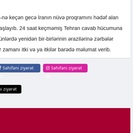
 13-nə keçən gecə İranın nüvə proqramını hədəf alan
a başlayıb. 24 saat keçməmiş Tehran cavab hücumuna
günlərdə yenidən bir-birlərinin ərazilərinə zərbələr
r zamanı itki və ya itkilər barədə məlumat verib.
Səhifəni ziyarət
Səhifəni ziyarət
et
et
i ziyarət