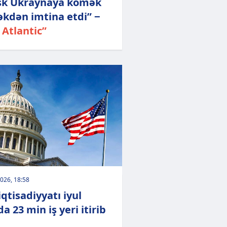
k Ukraynaya kömək
kdən imtina etdi” −
 Atlantic”
026, 18:58
qtisadiyyatı iyul
a 23 min iş yeri itirib