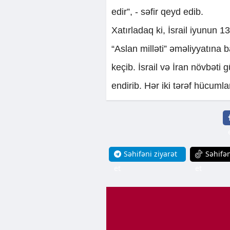
edir”, - səfir qeyd edib.
Xatırladaq ki, İsrail iyunun
“Aslan milləti” əməliyyatın
keçib. İsrail və İran növbəti 
endirib. Hər iki tərəf hücumla
Səhifəni ziyarət
Səhifən
et
et