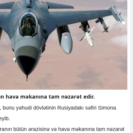
anın hava məkanına tam nəzarət edir.
i, bunu yəhudi dövlətinin Rusiyadakı səfiri Simona
eyib.
 İranın bütün ərazisinə və hava məkanına tam nəzarət