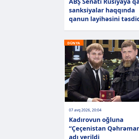
ABŞ Senatı Rusiyaya qa
sanksiyalar haqqında
qanun layihəsini təsdi
DÜNYA
07 avq 2026, 20:04
Kadırovun oğluna
“Çeçenistan Qəhrəman
adı verildi