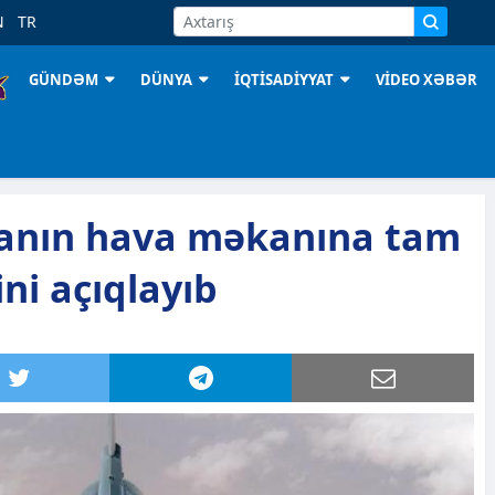
N
TR
GÜNDƏM
DÜNYA
İQTİSADİYYAT
VİDEO XƏBƏR
 İranın hava məkanına tam
ni açıqlayıb