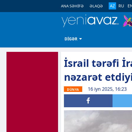
AZ
RU
E
ANA SƏHİFƏ
ƏLAQƏ
DİGƏR
İsrail tərəfi
nəzarət etdiyi
16 iyn 2025, 16:23
DÜNYA