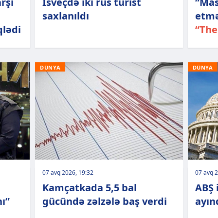
rşı
İsveçdə iki rus turist
“Mas
saxlanıldı
etmə
qlədi
“The
DÜNYA
DÜNYA
07 avq 2026, 19:32
07 avq 2
Kamçatkada 5,5 bal
ABŞ i
ı”
gücündə zəlzələ baş verdi
ayınd