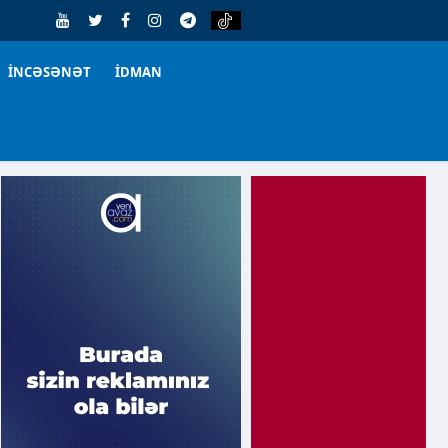
İNCƏSƏNƏT
İDMAN