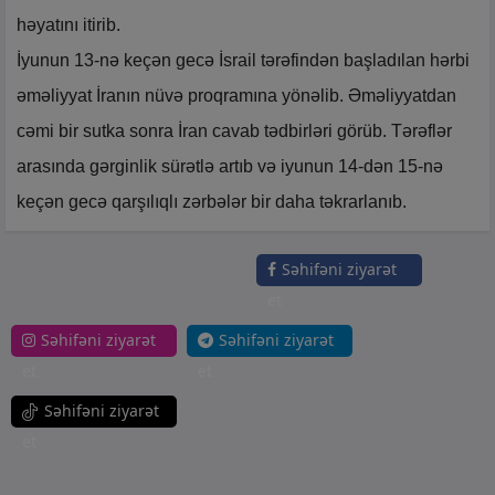
həyatını itirib.
İyunun 13-nə keçən gecə İsrail tərəfindən başladılan hərbi
əməliyyat İranın nüvə proqramına yönəlib. Əməliyyatdan
cəmi bir sutka sonra İran cavab tədbirləri görüb. Tərəflər
arasında gərginlik sürətlə artıb və iyunun 14-dən 15-nə
keçən gecə qarşılıqlı zərbələr bir daha təkrarlanıb.
Səhifəni ziyarət
et
Səhifəni ziyarət
Səhifəni ziyarət
et
et
Səhifəni ziyarət
et