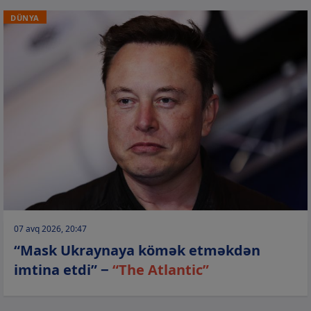
DÜNYA
07 avq 2026, 20:47
“Mask Ukraynaya kömək etməkdən
imtina etdi” −
“The Atlantic”