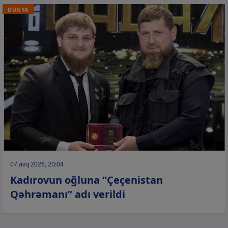
DÜNYA
07 avq 2026, 20:04
Kadırovun oğluna “Çeçenistan
Qəhrəmanı” adı verildi