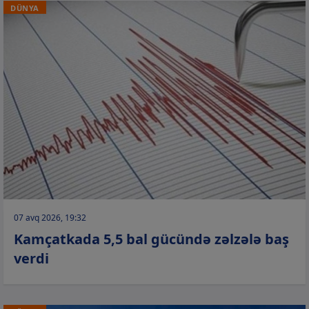
DÜNYA
07 avq 2026, 19:32
Kamçatkada 5,5 bal gücündə zəlzələ baş
verdi