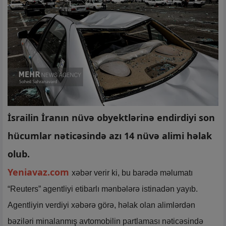
İsrailin İranın nüvə obyektlərinə endirdiyi son
hücumlar nəticəsində azı 14 nüvə alimi həlak
olub.
Yeniavaz.com
xəbər verir ki, bu barədə məlumatı
“Reuters” agentliyi etibarlı mənbələrə istinadən yayıb.
Agentliyin verdiyi xəbərə görə, həlak olan alimlərdən
bəziləri minalanmış avtomobilin partlaması nəticəsində