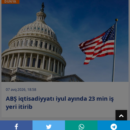
DÜNYA
07 avq 2026, 18:58
ABŞ iqtisadiyyatı iyul ayında 23 min iş
yeri itirib
T