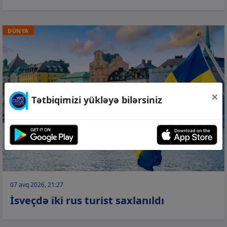
DÜNYA
×
Tətbiqimizi yükləyə bilərsiniz
07 avq 2026, 21:27
İsveçdə iki rus turist saxlanıldı