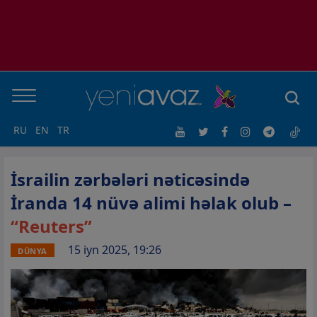
RU
EN
TR
İsrailin zərbələri nəticəsində
İranda 14 nüvə alimi həlak olub –
“Reuters”
15 iyn 2025, 19:26
DÜNYA