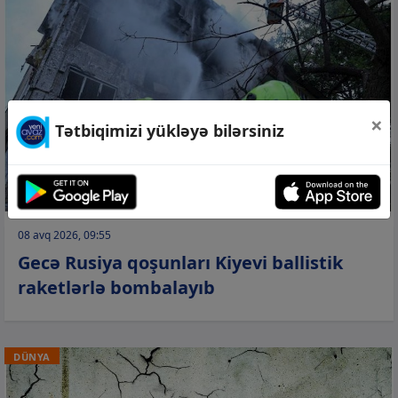
×
Tətbiqimizi yükləyə bilərsiniz
08 avq 2026, 09:55
Gecə Rusiya qoşunları Kiyevi ballistik
raketlərlə bombalayıb
DÜNYA