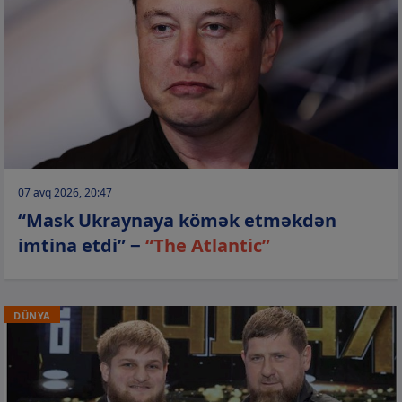
07 avq 2026, 20:47
“Mask Ukraynaya kömək etməkdən
imtina etdi” −
“The Atlantic”
DÜNYA