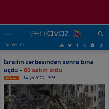
RU
EN
TR
İsrailin zərbəsindən sonra bina
uçdu –
60 sakin öldü
14 iyn 2025, 13:36
DÜNYA