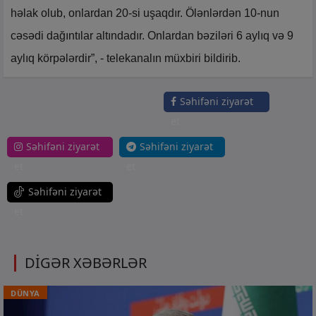
həlak olub, onlardan 20-si uşaqdır. Ölənlərdən 10-nun
cəsədi dağıntılar altındadır. Onlardan bəziləri 6 aylıq və 9
aylıq körpələrdir”, - telekanalın müxbiri bildirib.
Səhifəni ziyarət
et
Səhifəni ziyarət
Səhifəni ziyarət
et
et
Səhifəni ziyarət
et
DİGƏR XƏBƏRLƏR
DÜNYA