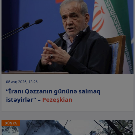
08 avq 2026, 13:26
“İranı Qəzzanın gününə salmaq
istəyirlər” –
Pezeşkian
DÜNYA