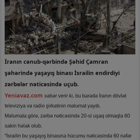
İranın cənub-qərbində Şəhid Çamran
şəhərində yaşayış binası İsrailin endirdiyi
zərbələr nəticəsində uçub.
Yeniavaz.com
xəbər verir ki, bu barədə İranın dövlət
televiziya və radio şirkətinin məlumat yayıb.
Məlumata görə, zərbə nəticəsində 20-si uşaq olmaqla 60
sakin həlak olub.
“İsrailin bu yaşayış binasına hücumu nəticəsində 60 nəfər