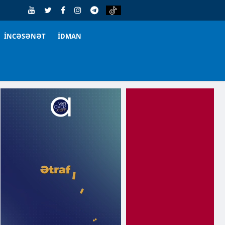
İNCƏSƏNƏT
İDMAN