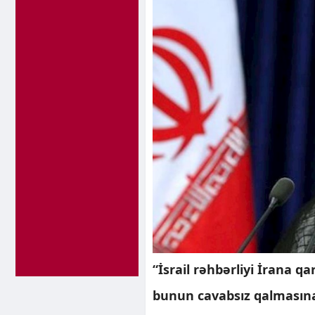
“İsrail rəhbərliyi İrana q
bunun cavabsız qalmasın