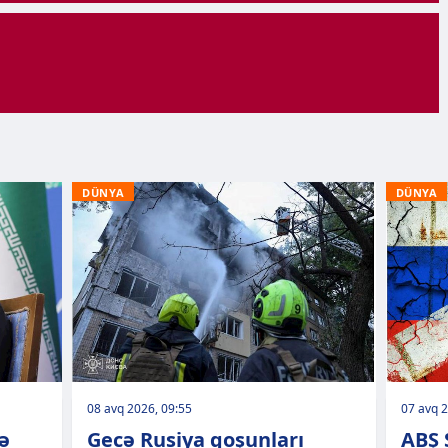
DÜNYA
DÜNYA
08 avq 2026, 09:55
07 avq 2
ə
Gecə Rusiya qoşunları
ABŞ 