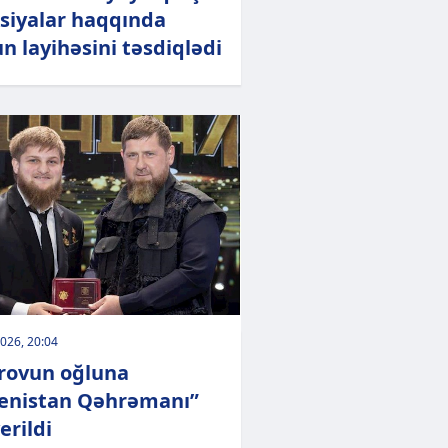
siyalar haqqında
n layihəsini təsdiqlədi
026, 20:04
rovun oğluna
enistan Qəhrəmanı”
erildi