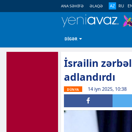
AZ
RU
E
ANA SƏHİFƏ
ƏLAQƏ
DİGƏR
İsrailin zərbə
adlandırdı
14 iyn 2025, 10:38
DÜNYA