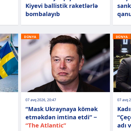
Kiyevi ballistik raketlərlə
sank
bombalayıb
qanu
DÜNYA
DÜNYA
07 avq 2026, 20:47
07 avq 2
“Mask Ukraynaya kömək
Kadı
etməkdən imtina etdi” −
“Çeç
“The Atlantic”
adı v