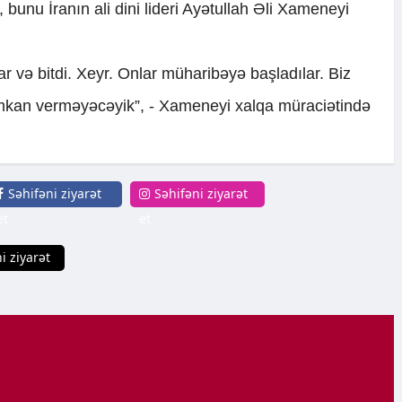
i, bunu İranın ali dini lideri Ayətullah Əli Xameneyi
r və bitdi. Xeyr. Onlar müharibəyə başladılar. Biz
mkan verməyəcəyik”, - Xameneyi xalqa müraciətində
Səhifəni ziyarət
Səhifəni ziyarət
et
et
i ziyarət