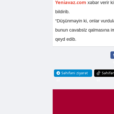
Yeniavaz.com
xəbər verir k
bildirib.
“Düşünməyin ki, onlar vurdula
bunun cavabslz qalmasına i
qeyd edib.
Səhifəni ziyarət
Səhifən
et
et