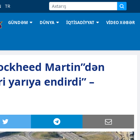
N
TR
GÜNDƏM
DÜNYA
İQTİSADİYYAT
VİDEO XƏBƏR
ockheed Martin”dən
ri yarıya endirdi” –