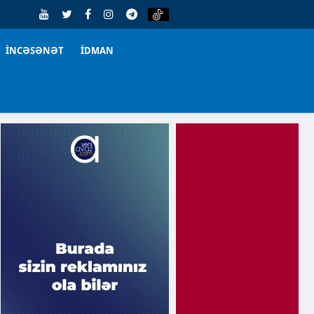
İNCƏSƏNƏT
İDMAN