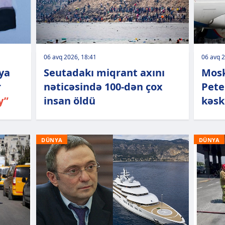
06 avq 2026, 18:41
06 avq 2
uya
Seutadakı miqrant axını
Mosk
r
nəticəsində 100-dən çox
Pete
y”
insan öldü
kəsk
DÜNYA
DÜNYA