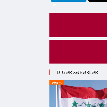
et
et
DİGƏR XƏBƏRLƏR
DÜNYA