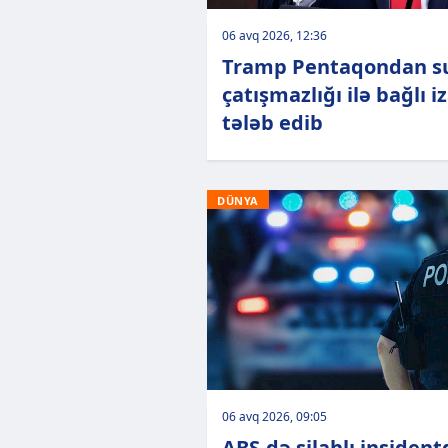
06 avq 2026, 12:36
Tramp Pentaqondan s
çatışmazlığı ilə bağlı i
tələb edib
DÜNYA
06 avq 2026, 09:05
ABŞ-də silahlı insident