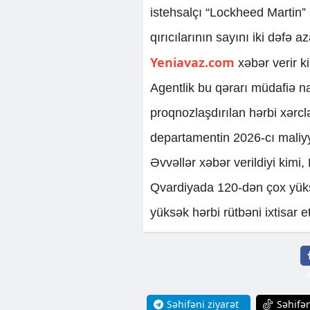
istehsalçı “Lockheed Martin”
qırıcılarının sayını iki dəfə 
Yeniavaz.com
xəbər verir k
Agentlik bu qərarı müdafiə na
proqnozlaşdırılan hərbi xərc
departamentin 2026-cı maliyy
Əvvəllər xəbər verildiyi kimi
Qvardiyada 120-dən çox yüksə
yüksək hərbi rütbəni ixtisar e
Səhifəni ziyarət
Səhifən