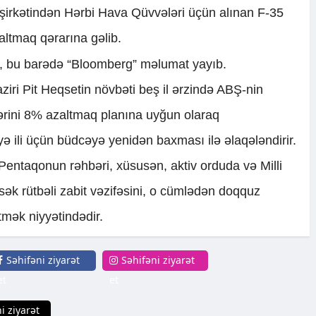
 şirkətindən Hərbi Hava Qüvvələri üçün alınan F-35
azaltmaq qərarına gəlib.
i, bu barədə “Bloomberg” məlumat yayıb.
ziri Pit Heqsetin növbəti beş il ərzində ABŞ-nin
lərini 8% azaltmaq planına uyğun olaraq
ə ili üçün büdcəyə yenidən baxması ilə əlaqələndirir.
, Pentaqonun rəhbəri, xüsusən, aktiv orduda və Milli
k rütbəli zabit vəzifəsini, o cümlədən doqquz
tmək niyyətindədir.
Səhifəni ziyarət
Səhifəni ziyarət
et
et
i ziyarət