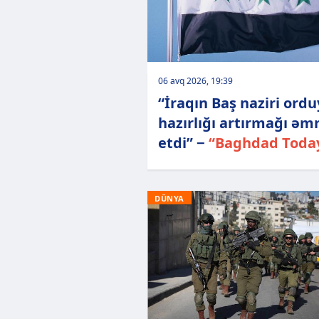
06 avq 2026, 19:39
“İraqın Baş naziri ord
hazırlığı artırmağı əm
etdi” −
“Baghdad Toda
DÜNYA