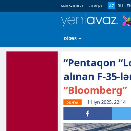
AZ
RU
E
ANA SƏHİFƏ
ƏLAQƏ
DİGƏR
“Pentaqon “L
alınan F-35-lə
“Bloomberg”
11 iyn 2025, 22:14
DÜNYA