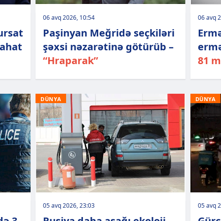
06 avq 2026, 10:54
06 avq 2
ursat
Paşinyan Meğridə seçkiləri
Ermə
zahat
şəxsi nəzarətinə götürüb –
ermə
“Hraparak”
81 m
DÜNYA
DÜNYA
05 avq 2026, 23:03
05 avq 2
də 3
Rusiya daha aşağı ekoloji
Gürc