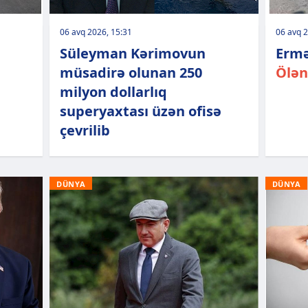
06 avq 2026, 15:31
06 avq 2
Süleyman Kərimovun
Ermə
müsadirə olunan 250
Ölən
milyon dollarlıq
superyaxtası üzən ofisə
çevrilib
DÜNYA
DÜNYA