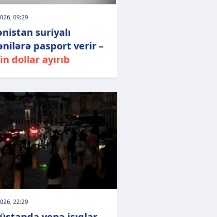
026, 09:29
nistan suriyalı
nilərə pasport verir –
in dollar ayırıb
026, 22:29
üstanda yenə işıqlar