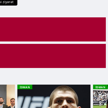
i ziyarət
İDMAN
İDMAN