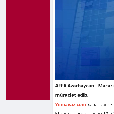
AFFA Azərbaycan - Macarıs
müraciət edib.
Yeniavaz.com
xəbər verir 
Məlumata görə, iyunun 10-u 