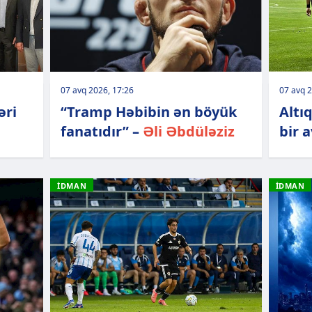
07 avq 2026, 17:26
07 avq 2
əri
“Tramp Həbibin ən böyük
Altı
fanatıdır” –
Əli Əbdüləziz
bir a
İDMAN
İDMAN