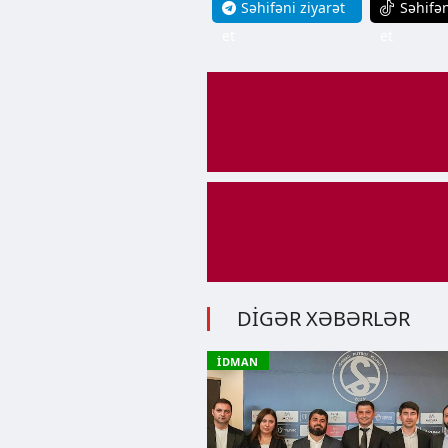
Səhifəni ziyarət
Səhifən
et
et
DİGƏR XƏBƏRLƏR
İDMAN