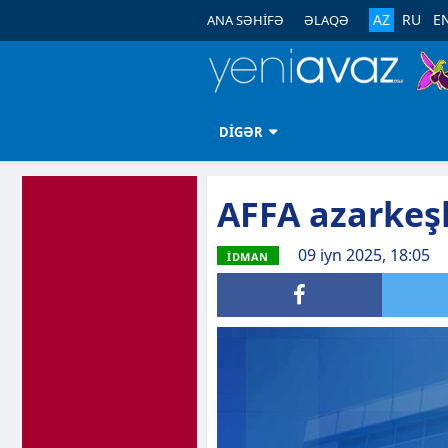
AZ
RU
E
ANA SƏHİFƏ
ƏLAQƏ
DİGƏR
AFFA azarkeşl
09 iyn 2025, 18:05
İDMAN