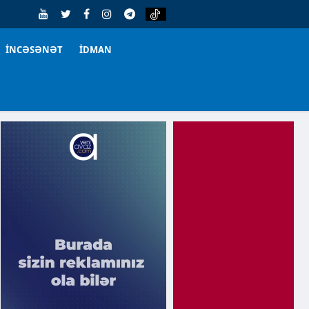
İNCƏSƏNƏT
İDMAN