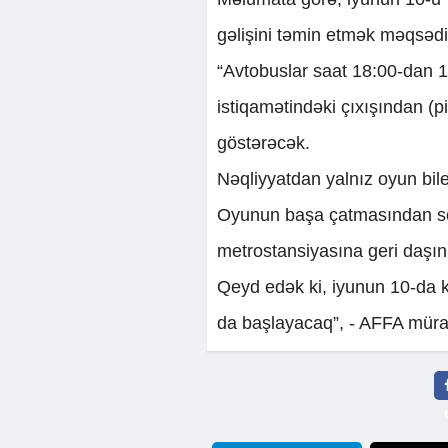
gəlişini təmin etmək məqsədil
“Avtobuslar saat 18:00-dan 1
istiqamətindəki çıxışından (pi
göstərəcək.
Nəqliyyatdan yalnız oyun bile
Oyunun başa çatmasından son
metrostansiyasına geri daşı
Qeyd edək ki, iyunun 10-da k
da başlayacaq”, - AFFA müra