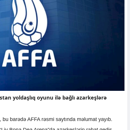
tan yoldaşlıq oyunu ilə bağlı azarkeşlərə
ki, bu barədə AFFA rəsmi saytında məlumat yayıb.
“Liv Bona Dea Arena”da azarkeşlərin rahat gediş-