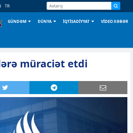
N
TR
GÜNDƏM
DÜNYA
İQTİSADİYYAT
VİDEO XƏBƏR
ərə müraciət etdi