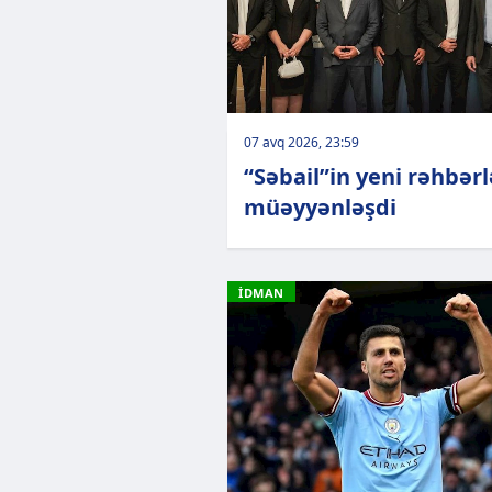
07 avq 2026, 23:59
“Səbail”in yeni rəhbərl
müəyyənləşdi
İDMAN