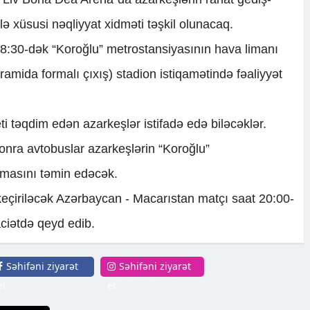
ə xüsusi nəqliyyat xidməti təşkil olunacaq.
8:30-dək “Koroğlu” metrostansiyasının hava limanı
ramida formalı çıxış) stadion istiqamətində fəaliyyət
ti təqdim edən azarkeşlər istifadə edə biləcəklər.
ra avtobuslar azarkeşlərin “Koroğlu”
nmasını təmin edəcək.
eçiriləcək Azərbaycan - Macarıstan matçı saat 20:00-
ciətdə qeyd edib.
Səhifəni ziyarət
Səhifəni ziyarət
et
et