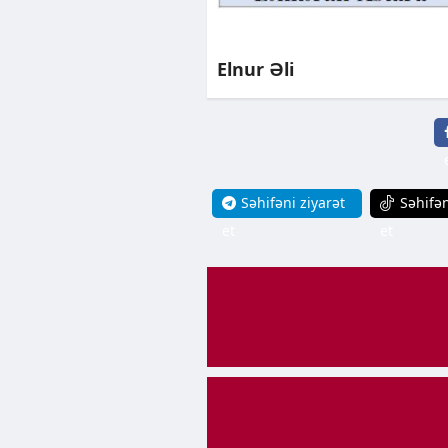
Elnur Əli
Səhifəni ziyarət
Səhifən
et
et