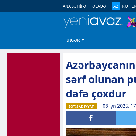
AZ
RU
E
ANA SƏHİFƏ
ƏLAQƏ
DİGƏR
Azərbaycanın
sərf olunan pu
dəfə çoxdur
08 iyn 2025, 17
İQTİSADİYYAT