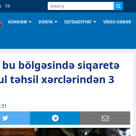
N
TR
GÜNDƏM
DÜNYA
İQTİSADİYYAT
VİDEO XƏBƏR
 bu bölgəsində siqaretə
l təhsil xərclərindən 3
:31