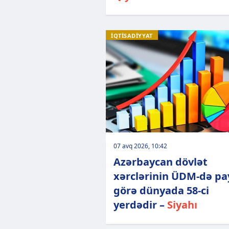
İQTİSADİYYAT
07 avq 2026, 10:42
Azərbaycan dövlət
xərclərinin ÜDM-də pa
görə dünyada 58-ci
yerdədir –
Siyahı