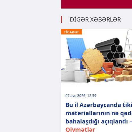
DİGƏR XƏBƏRLƏR
TİCARƏT
07 avq 2026, 12:59
Bu il Azərbaycanda tiki
materiallarının nə qəd
bahalaşdığı açıqlandı 
Qiymətlər