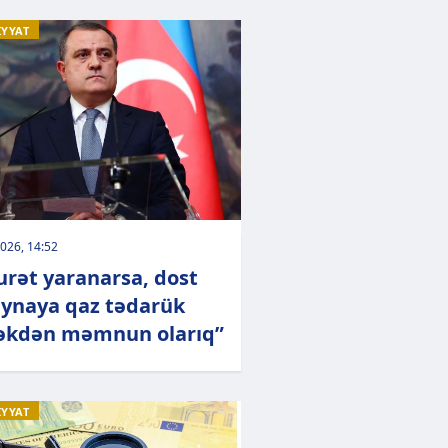
İYYAT
026, 14:52
urət yaranarsa, dost
ynaya qaz tədarük
kdən məmnun olarıq”
İYYAT