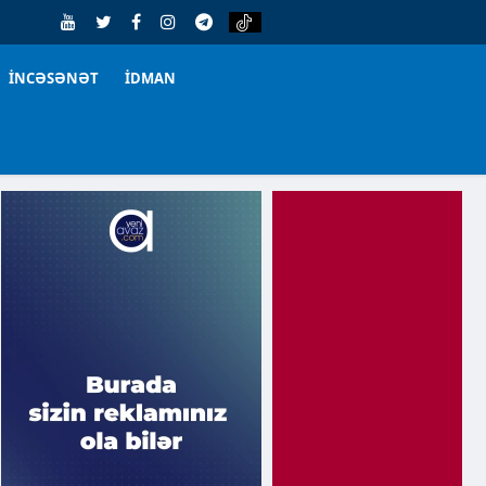
İNCƏSƏNƏT
İDMAN