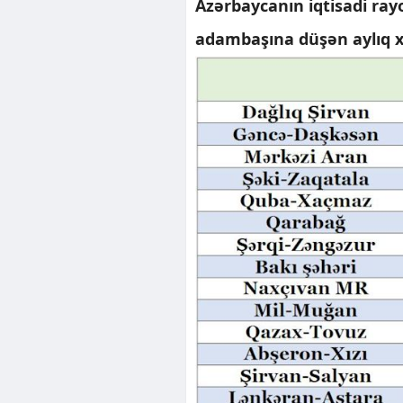
Azərbaycanın iqtisadi rayo
adambaşına düşən aylıq xə