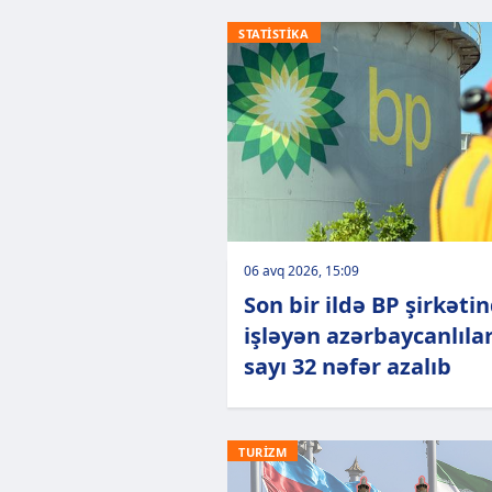
STATİSTİKA
06 avq 2026, 15:09
Son bir ildə BP şirkəti
işləyən azərbaycanlıla
sayı 32 nəfər azalıb
TURİZM