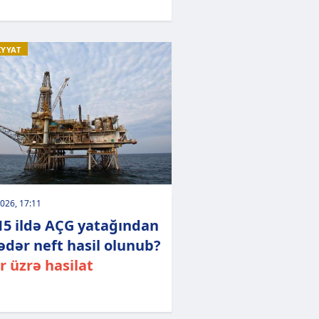
İYYAT
026, 17:11
15 ildə AÇG yatağından
ədər neft hasil olunub?
ər üzrə hasilat