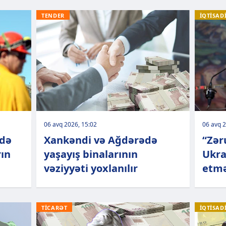
TENDER
İQTİSAD
06 avq 2026, 15:02
06 avq 2
ndə
Xankəndi və Ağdərədə
“Zər
rın
yaşayış binalarının
Ukra
vəziyyəti yoxlanılır
etmə
TİCARƏT
İQTİSAD