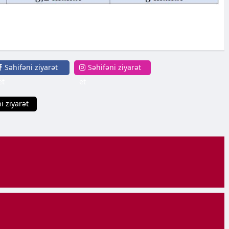
Səhifəni ziyarət
Səhifəni ziyarət
et
et
i ziyarət