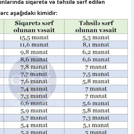
nlarında siqaretə və təhsilə sərf edilən
rc aşağıdakı kimidir: