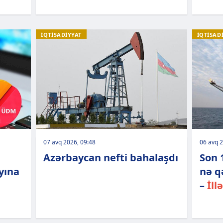
İQTİSADİYYAT
İQTİSAD
07 avq 2026, 09:48
06 avq 2
Azərbaycan nefti bahalaşdı
Son 
yına
nə q
–
İll