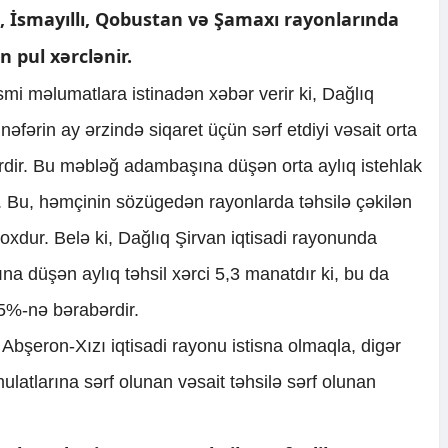
, İsmayıllı, Qobustan və Şamaxı rayonlarında
 pul xərclənir.
mi məlumatlara istinadən xəbər verir ki, Dağlıq
nəfərin ay ərzində siqaret üçün sərf etdiyi vəsait orta
dir. Bu məbləğ adambaşına düşən orta aylıq istehlak
ir. Bu, həmçinin sözügedən rayonlarda təhsilə çəkilən
oxdur. Belə ki, Dağlıq Şirvan iqtisadi rayonunda
a düşən aylıq təhsil xərci 5,3 manatdır ki, bu da
,5%-nə bərabərdir.
bşeron-Xızı iqtisadi rayonu istisna olmaqla, digər
ulatlarına sərf olunan vəsait təhsilə sərf olunan