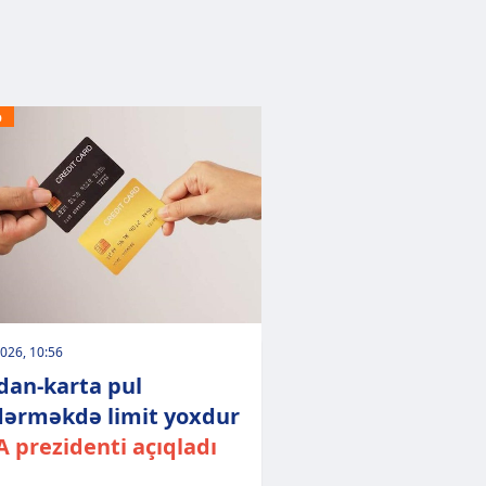
Ə
026, 10:56
dan-karta pul
ərməkdə limit yoxdur
 prezidenti açıqladı