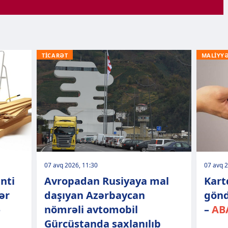
TİCARƏT
MALİYY
07 avq 2026, 11:30
07 avq 2
nti
Avropadan Rusiyaya mal
Kart
ər
daşıyan Azərbaycan
gönd
–
nömrəli avtomobil
–
ABA
Gürcüstanda saxlanılıb