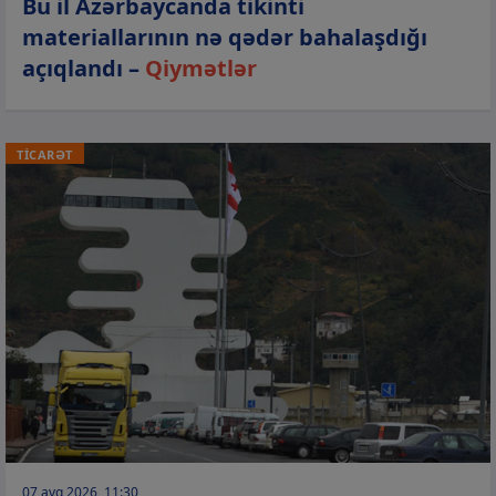
Bu il Azərbaycanda tikinti
materiallarının nə qədər bahalaşdığı
açıqlandı –
Qiymətlər
TİCARƏT
07 avq 2026, 11:30