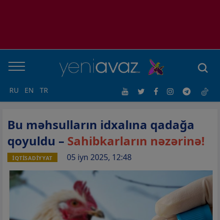
RU
EN
TR
Bu məhsulların idxalına qadağa
qoyuldu –
Sahibkarların nəzərinə!
05 iyn 2025, 12:48
İQTİSADİYYAT