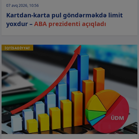
07 avq 2026, 10:56
Kartdan-karta pul göndərməkdə limit
yoxdur –
ABA prezidenti açıqladı
İQTİSADİYYAT