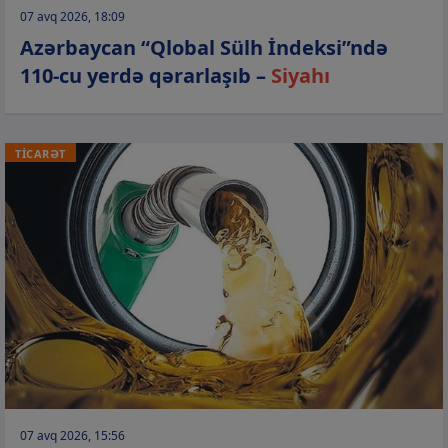
07 avq 2026, 18:09
Azərbaycan “Qlobal Sülh İndeksi”ndə
110-cu yerdə qərarlaşıb –
Siyahı
TİCARƏT
07 avq 2026, 15:56