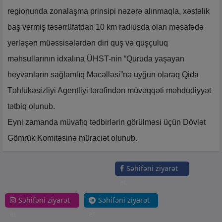
regionunda zonalaşma prinsipi nəzərə alınmaqla, xəstəlik
baş vermiş təsərrüfatdan 10 km radiusda olan məsafədə
yerləşən müəssisələrdən diri quş və quşçuluq
məhsullarının idxalına ÜHST-nin “Quruda yaşayan
heyvanların sağlamlıq Məcəlləsi”nə uyğun olaraq Qida
Təhlükəsizliyi Agentliyi tərəfindən müvəqqəti məhdudiyyət
tətbiq olunub.
Eyni zamanda müvafiq tədbirlərin görülməsi üçün Dövlət
Gömrük Komitəsinə müraciət olunub.
Səhifəni ziyarət
et
Səhifəni ziyarət
Səhifəni ziyarət
et
et