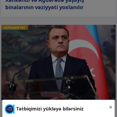
binalarının vəziyyəti yoxlanılır
İQTİSADİYYAT
×
06 avq 2026, 14:52
Tətbiqimizi yükləyə bilərsiniz
“Zərurət yaranarsa, dost Ukraynaya qaz