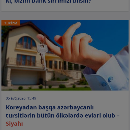
ki, bizim bank sirrimizi bilsin?”
TURİZM
05 avq 2026, 15:49
Koreyadan başqa azərbaycanlı
tursitlərin bütün ölkələrdə evləri olub –
Siyahı