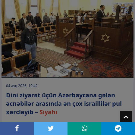
04 avq 2026, 19:42
Dini ziyarət üçün Azərbaycana gələn
əcnəbilər arasında ən çox israillilər pul
xərcləyib –
Siyahı
T