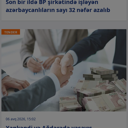
Son bir ildə BP şirkətində işləyən
azərbaycanlıların sayı 32 nəfər azalıb
TENDER
06 avq 2026, 15:02
Xankəndi və Ağdərədə yaşayış