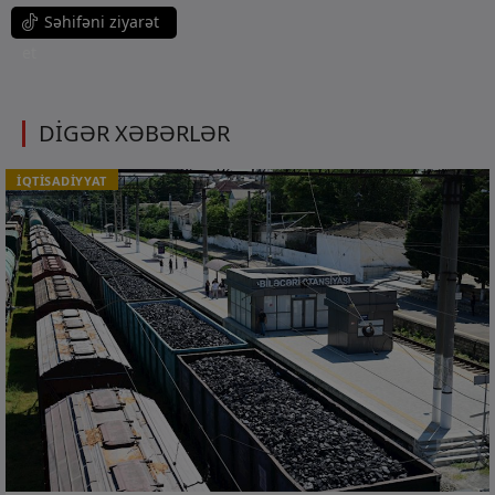
Səhifəni ziyarət
et
DİGƏR XƏBƏRLƏR
İQTİSADİYYAT