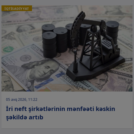
İQTİSADİYYAT
05 avq 2026, 11:22
İri neft şirkətlərinin mənfəəti kəskin
şəkildə artıb