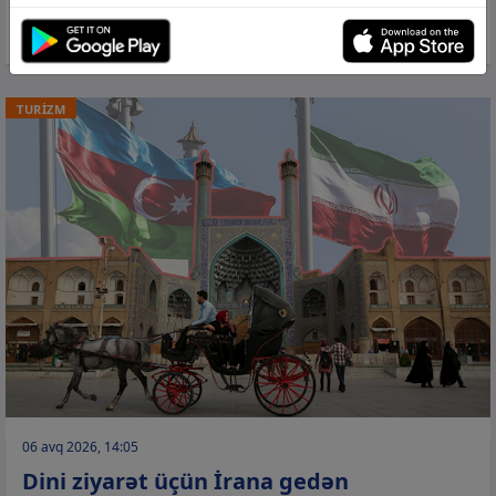
tədarük etməkdən məmnun olarıq”
TURİZM
06 avq 2026, 14:05
Dini ziyarət üçün İrana gedən