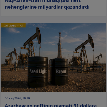
ABŞ–İsrail–İran münaqişəsi neft
nəhənglərinə milyardlar qazandırdı
İQTİSADİYYAT
06 avq 2026, 10:10
Azərbaycan neftinin qiyməti 91 dollara