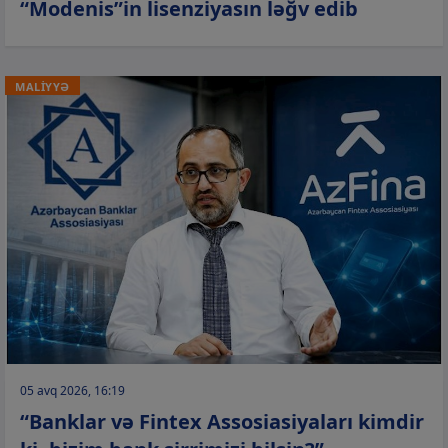
“Modenis”in lisenziyasın ləğv edib
MALİYYƏ
05 avq 2026, 16:19
“Banklar və Fintex Assosiasiyaları kimdir