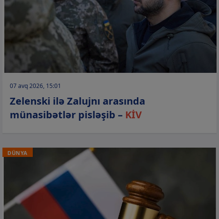
07 avq 2026, 15:01
Zelenski ilə Zalujnı arasında
münasibətlər pisləşib –
KİV
DÜNYA