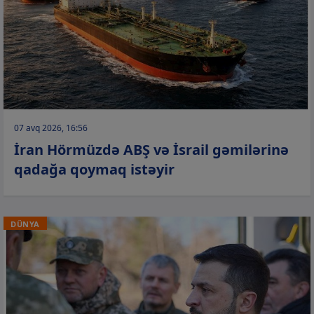
07 avq 2026, 16:56
İran Hörmüzdə ABŞ və İsrail gəmilərinə
qadağa qoymaq istəyir
DÜNYA