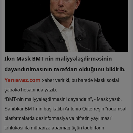
İlon Mask BMT-nin maliyyələşdirməsinin
dayandırılmasının tərəfdarı olduğunu bildirib.
Yeniavaz.com
xəbər verir ki, bu barədə Mask sosial
şəbəkə hesabında yazıb.
“BMT-nin maliyyələşdirməsini dayandırın”, - Mask yazıb.
Sahibkar BMT-nin baş katibi Antonio Quterreşin “rəqəmsal
platformalarda dezinformasiya və nifrətin yayılması”
təhlükəsi ilə mübarizə aparmaq üçün tədbirlərin