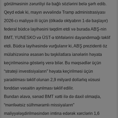
görülməsinin zəruriliyi ilə bağlı sözlərini belə şərh edib.
Qeyd edək ki, mayın əvvəlində Tramp administrasiyası
2026-cı maliyyə ili üçün (ölkədə oktyabrın 1-də başlayır)
federal büdcə layihəsini təqdim etdi və burada ABŞ-nin
BMT, YUNESKO və ÜST-ə töhfələrini dayandırmağı təklif
etdi. Büdcə layihəsində vurğulanır ki, ABŞ prezidenti öz
mülahizəsinə əsasən bu təşkilatlara ianələrin həyata
keçirilməsinə göstəriş verə bilər. Bu məqsədlər üçün
“strateji investisiyaların” həyata keçirilməsi üçün
yaradılması təklif olunan 2,9 milyard dollarlıq xüsusi
fonddan vəsaitin ayrılması təklif edilir.
Bundan əlavə, sənəd BMT xətti ilə də daxil olmaqla,
“mənfəətsiz sülhməramlı missiyaların”
maliyyələşdirilməsindən imtina edərək xərclərin 1,6