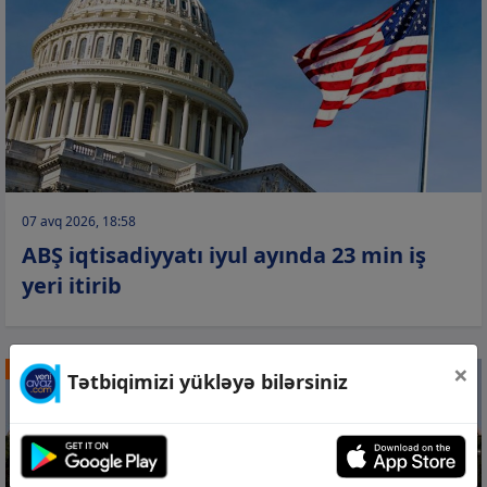
07 avq 2026, 18:58
ABŞ iqtisadiyyatı iyul ayında 23 min iş
yeri itirib
×
DÜNYA
Tətbiqimizi yükləyə bilərsiniz