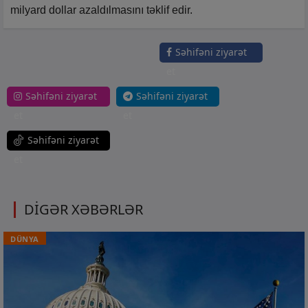
milyard dollar azaldılmasını təklif edir.
Səhifəni ziyarət
et
Səhifəni ziyarət
Səhifəni ziyarət
et
et
Səhifəni ziyarət
et
DİGƏR XƏBƏRLƏR
DÜNYA