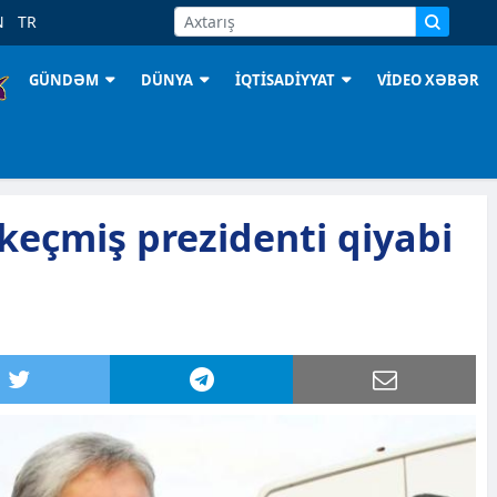
N
TR
GÜNDƏM
DÜNYA
İQTİSADİYYAT
VİDEO XƏBƏR
 keçmiş prezidenti qiyabi