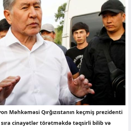
on Məhkəməsi Qırğızıstanın keçmiş prezidenti
ıra cinayətlər törətməkdə təqsirli bilib və