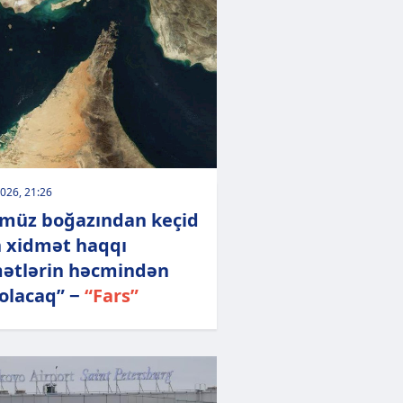
026, 21:26
müz boğazından keçid
 xidmət haqqı
ətlərin həcmindən
 olacaq” −
“Fars”