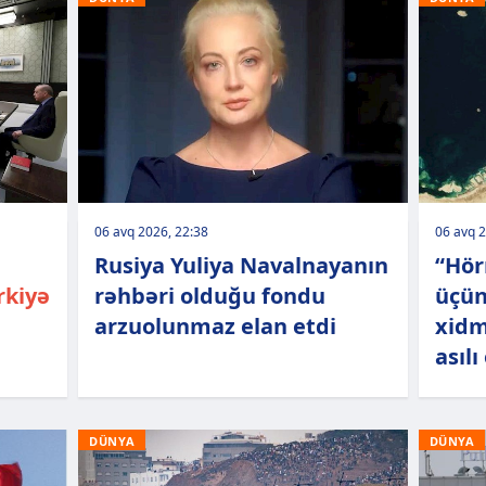
06 avq 2026, 22:38
06 avq 2
Rusiya Yuliya Navalnayanın
“Hör
rkiyə
rəhbəri olduğu fondu
üçün
arzuolunmaz elan etdi
xidm
asılı
DÜNYA
DÜNYA