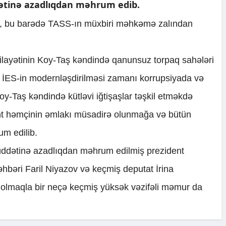
dətinə azadlıqdan məhrum edib.
ki, bu barədə TASS-ın müxbiri məhkəmə zalından
 vilayətinin Koy-Taş kəndində qanunsuz torpaq sahələri
 İES-in modernləşdirilməsi zamanı korrupsiyada və
y-Taş kəndində kütləvi iğtişaşlar təşkil etməkdə
ident həmçinin əmlakı müsadirə olunmağa və bütün
m edilib.
müddətinə azadlıqdan məhrum edilmiş prezident
əhbəri Faril Niyazov və keçmiş deputat İrina
l olmaqla bir neçə keçmiş yüksək vəzifəli məmur da