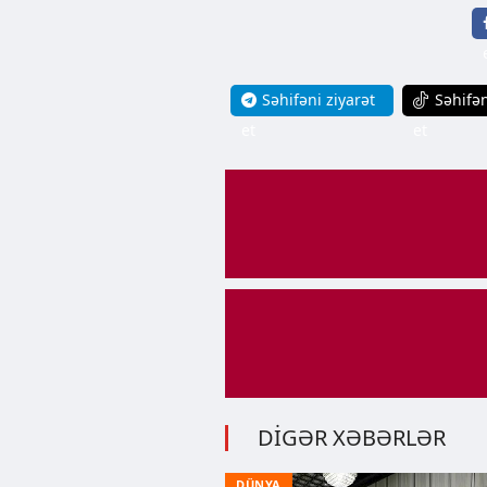
Səhifəni ziyarət
Səhifən
et
et
DİGƏR XƏBƏRLƏR
DÜNYA