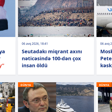
06 avq 2026, 18:41
06 avq 2
uya
Seutadakı miqrant axını
Mosk
r
nəticəsində 100-dən çox
Pete
y”
insan öldü
kəsk
DÜNYA
DÜNYA