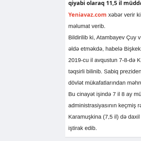
qiyabi olaraq 11,5 il müd
Yeniavaz.com
xəbər verir 
məlumat verib.
Bildirilib ki, Atambayev Çuy
əldə etməkdə, habelə Bişkek
2019-cu il avqustun 7-8-də Ko
təqsirli bilinib. Sabiq prez
dövlət mükafatlarından məhru
Bu cinayət işində 7 il 8 ay 
administrasiyasının keçmiş r
Karamuşkina (7,5 il) də daxi
iştirak edib.