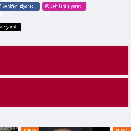
Səhifəni ziyarət
Səhifəni ziyarət
et
et
i ziyarət
DÜNYA
DÜNYA