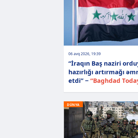
06 avq 2026, 19:39
“İraqın Baş naziri ord
hazırlığı artırmağı əm
etdi” −
“Baghdad Toda
DÜNYA