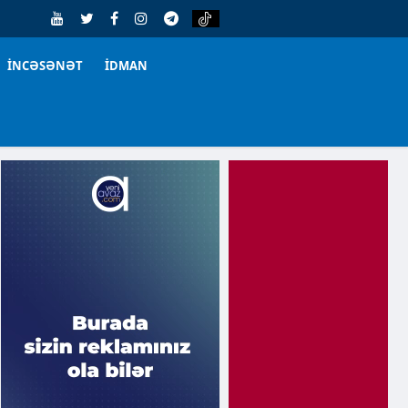
İNCƏSƏNƏT
İDMAN