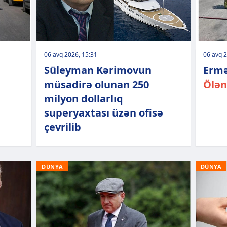
06 avq 2026, 15:31
06 avq 2
Süleyman Kərimovun
Ermə
müsadirə olunan 250
Ölən
milyon dollarlıq
superyaxtası üzən ofisə
çevrilib
DÜNYA
DÜNYA