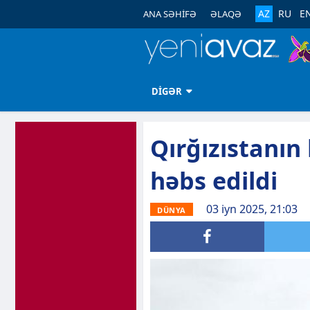
AZ
RU
E
ANA SƏHİFƏ
ƏLAQƏ
DİGƏR
Qırğızıstanın
həbs edildi
03 iyn 2025, 21:03
DÜNYA