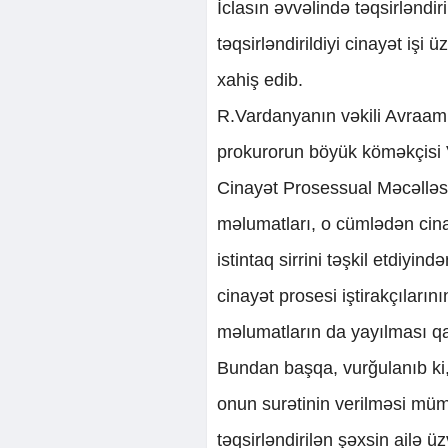
İclasın əvvəlində təqsirlən
təqsirləndirildiyi cinayət işi 
xahiş edib.
R.Vardanyanın vəkili Avraa
prokurorun böyük köməkçisi V
Cinayət Prosessual Məcəlləsi
məlumatları, o cümlədən cinay
istintaq sirrini təşkil etdiyi
cinayət prosesi iştirakçılarını
məlumatların da yayılması qan
Bundan başqa, vurğulanıb ki,
onun surətinin verilməsi mümk
təqsirləndirilən şəxsin ailə üz