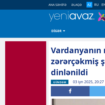
AZ
RU
E
ANA SƏHİFƏ
ƏLAQƏ
DİGƏR
Vardanyanın
zərərçəkmiş ş
dinlənildi
03 iyn 2025, 20:27
GÜNDƏM