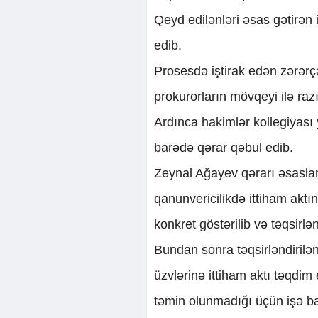
Qeyd edilənləri əsas gətirən 
edib.
Prosesdə iştirak edən zərərç
prokurorların mövqeyi ilə razı 
Ardınca hakimlər kollegiyas
barədə qərar qəbul edib.
Zeynal Ağayev qərarı əsaslan
qanunvericilikdə ittiham aktı
konkret göstərilib və təqsirlən
Bundan sonra təqsirləndiril
üzvlərinə ittiham aktı təqdim 
təmin olunmadığı üçün işə bax