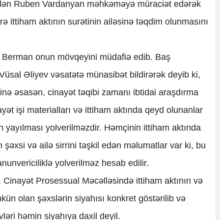
dirilən Ruben Vardanyan məhkəməyə müraciət edərək
üzrə ittiham aktının surətinin ailəsinə təqdim olunmasını
m Berman onun mövqeyini müdafiə edib. Baş
üsal Əliyev vəsatətə münasibət bildirərək deyib ki,
nə əsasən, cinayət təqibi zamanı ibtidai araşdırma
ət işi materialları və ittiham aktında qeyd olunanlar
ndən yayılması yolverilməzdir. Həmçinin ittiham aktında
n şəxsi və ailə sirrini təşkil edən məlumatlar var ki, bu
unvericiliklə yolverilməz hesab edilir.
 Cinayət Prosessual Məcəlləsində ittiham aktının və
ün olan şəxslərin siyahısı konkret göstərilib və
vləri həmin siyahıya daxil deyil.