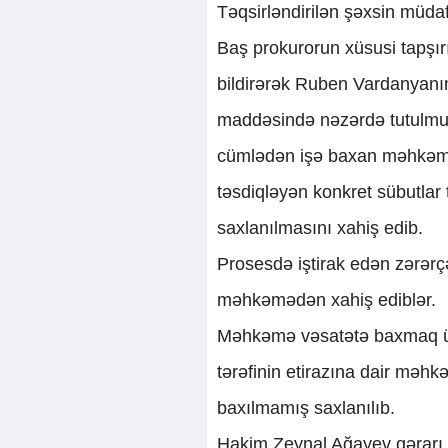
Təqsirləndirilən şəxsin müda
Baş prokurorun xüsusi tapşır
bildirərək Ruben Vardanyanı
maddəsində nəzərdə tutulmuş 
cümlədən işə baxan məhkəmə 
təsdiqləyən konkret sübutlar 
saxlanılmasını xahiş edib.
Prosesdə iştirak edən zərərç
məhkəmədən xahiş ediblər.
Məhkəmə vəsatətə baxmaq ü
tərəfinin etirazına dair məhk
baxılmamış saxlanılıb.
Hakim Zeynal Ağayev qərarı ə