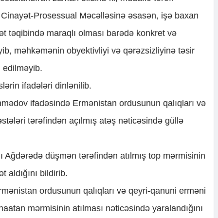
Cinayət-Prosessual Məcəlləsinə əsasən, işə baxan
yət təqibində maraqlı olması barədə konkret və
ib, məhkəmənin obyektivliyi və qərəzsizliyinə təsir
 edilməyib.
rin ifadələri dinlənilib.
ədov ifadəsində Ermənistan ordusunun qalıqları və
stələri tərəfindən açılmış atəş nəticəsində güllə
 Ağdərədə düşmən tərəfindən atılmış top mərmisinin
 aldığını bildirib.
mənistan ordusunun qalıqları və qeyri-qanuni erməni
minaatan mərmisinin atılması nəticəsində yaralandığını