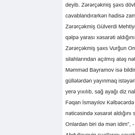
deyib. Zərərçəkmiş şəxs dövl
cavablandırarkən hadisə zama
Zərərçəkmiş Gülverdi Mehtiye
qəlpə yarası xəsarəti aldığını
Zərərçəkmiş şəxs Vurğun Oruc
silahlarından açılmış atəş nə
Məmməd Bayramov isə bildirib
güllələrdən yayınmaq istəy
yerə yıxılıb, sağ ayağı diz na
Fəqan İsmayılov Kəlbəcərdə 
nəticəsində xəsarət aldığını s
Onlardan biri də mən idim”, -
Abdullayevin suallarını cava