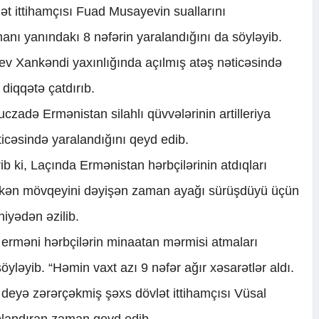
ət ittihamçısı Fuad Musayevin suallarını
nı yanındakı 8 nəfərin yaralandığını da söyləyib.
v Xankəndi yaxınlığında açılmış atəş nəticəsində
 diqqətə çatdırıb.
zadə Ermənistan silahlı qüvvələrinin artilleriya
ticəsində yaralandığını qeyd edib.
 ki, Laçında Ermənistan hərbçilərinin atdıqları
ərkən mövqeyini dəyişən zaman ayağı sürüşdüyü üçün
hiyədən əzilib.
erməni hərbçilərin minaatan mərmisi atmaları
öyləyib. “Həmin vaxt azı 9 nəfər ağır xəsarətlər aldı.
 deyə zərərçəkmiş şəxs dövlət ittihamçısı Vüsal
blandıran zaman qeyd edib.