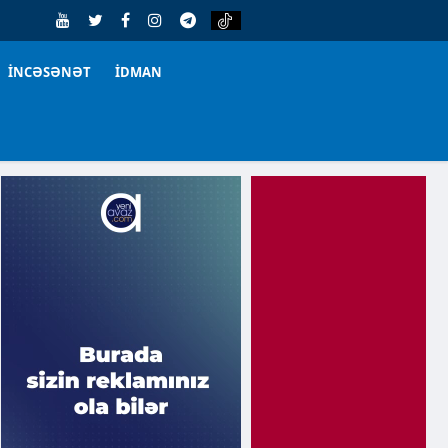
İNCƏSƏNƏT
İDMAN