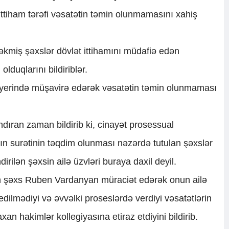
ittiham tərəfi vəsatətin təmin olunmamasını xahiş
əkmiş şəxslər dövlət ittihamını müdafiə edən
olduqlarını bildiriblər.
ı yerində müşavirə edərək vəsatətin təmin olunmaması
dıran zaman bildirib ki, cinayət prosessual
nın surətinin təqdim olunması nəzərdə tutulan şəxslər
dirilən şəxsin ailə üzvləri buraya daxil deyil.
ən şəxs Ruben Vardanyan müraciət edərək onun ailə
edilmədiyi və əvvəlki proseslərdə verdiyi vəsatətlərin
an hakimlər kollegiyasına etiraz etdiyini bildirib.