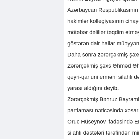
Azərbaycan Respublikasının 
hakimlər kollegiyasının cina
mötəbər dəlillər təqdim etməy
göstərən dair hallar müəyyən
Daha sonra zərərçəkmiş şəxslə
Zərərçəkmiş şəxs Əhməd Əhm
qeyri-qanuni erməni silahlı də
yarası aldığını deyib.
Zərərçəkmiş Bəhruz Bayramlı
partlaması nəticəsində xəsarət
Oruc Hüseynov ifadəsində Er
silahlı dəstələri tərəfindən 