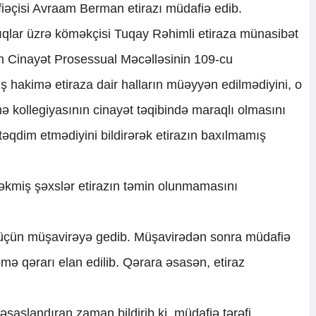
fiəçisi Avraam Berman etirazı müdafiə edib.
ıqlar üzrə köməkçisi Tuqay Rəhimli etiraza münasibət
n Cinayət Prosessual Məcəlləsinin 109-cu
hakimə etiraza dair halların müəyyən edilmədiyini, o
kollegiyasının cinayət təqibində maraqlı olmasını
təqdim etmədiyini bildirərək etirazın baxılmamış
əkmiş şəxslər etirazın təmin olunmamasını
çün müşavirəyə gedib. Müşavirədən sonra müdafiə
əmə qərarı elan edilib. Qərara əsasən, etiraz
saslandıran zaman bildirib ki, müdafiə tərəfi