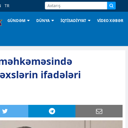
N
TR
GÜNDƏM
DÜNYA
İQTİSADİYYAT
VİDEO XƏBƏR
 məhkəməsində
əxslərin ifadələri