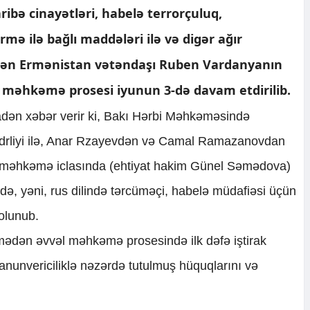
ribə cinayətləri, habelə terrorçuluq,
mə ilə bağlı maddələri ilə və digər ağır
rilən Ermənistan vətəndaşı Ruben Vardanyanın
ə məhkəmə prosesi iyunun 3-də davam etdirilib.
adən xəbər verir ki, Bakı Hərbi Məhkəməsində
ədrliyi ilə, Anar Rzayevdən və Camal Ramazanovdan
ıq məhkəmə iclasında (ehtiyat hakim Günel Səmədova)
dildə, yəni, rus dilində tərcüməçi, habelə müdafiəsi üçün
 olunub.
ədən əvvəl məhkəmə prosesində ilk dəfə iştirak
nunvericiliklə nəzərdə tutulmuş hüquqlarını və