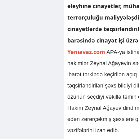
əleyhinə cinayətlər, müha
terrorçuluğu maliyyələşdir
cinayətlərdə təqsirləndi
barəsində cinayət işi üzr
Yeniavaz.com
APA-ya istin
hakimlər Zeynal Ağayevin s
ibarət tərkibdə keçirilən aç
təqsirləndirilən şəxs bildiyi 
özünün seçdiyi vəkillə təmin
Hakim Zeynal Ağayev dindirm
edən zərərçəkmiş şəxslərə qa
vəzifələrini izah edib.