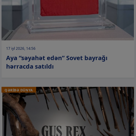
17 iyl 2026, 14:56
Aya “səyahət edən” Sovet bayrağı
hərracda satıldı
QƏRİBƏ DÜNYA