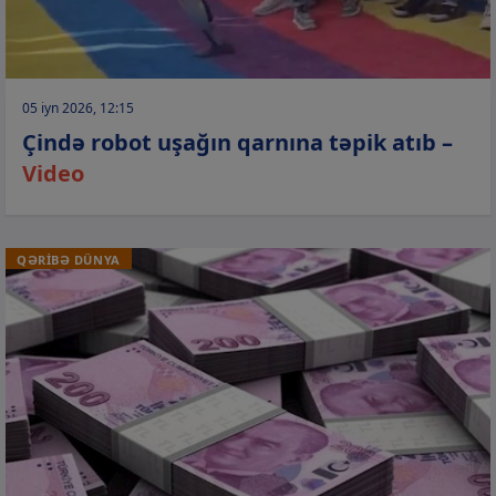
05 iyn 2026, 12:15
Çində robot uşağın qarnına təpik atıb –
Video
QƏRİBƏ DÜNYA