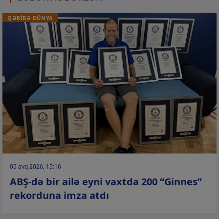
QƏRİBƏ DÜNYA
05 avq 2026, 15:16
ABŞ-də bir ailə eyni vaxtda 200 “Ginnes”
rekorduna imza atdı