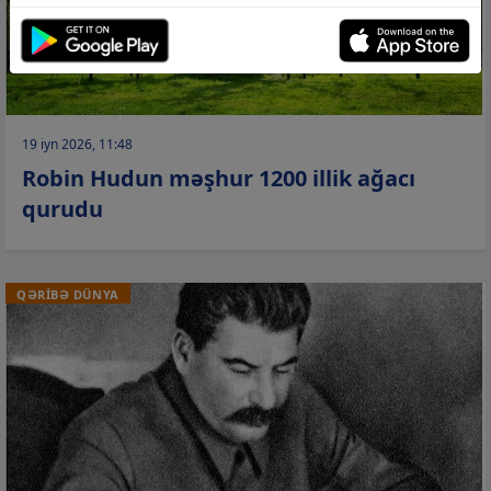
19 iyn 2026, 11:48
Robin Hudun məşhur 1200 illik ağacı
qurudu
QƏRİBƏ DÜNYA