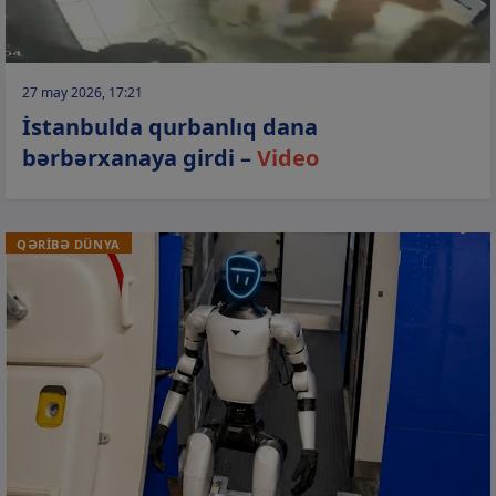
27 may 2026, 17:21
İstanbulda qurbanlıq dana
bərbərxanaya girdi –
Video
QƏRİBƏ DÜNYA