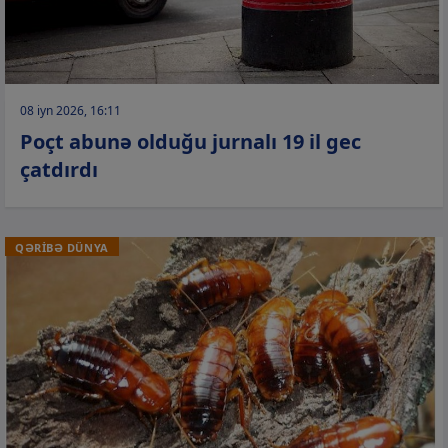
08 iyn 2026, 16:11
Poçt abunə olduğu jurnalı 19 il gec
çatdırdı
QƏRİBƏ DÜNYA