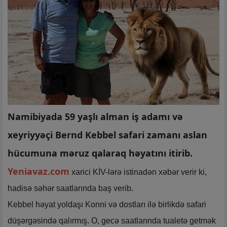
Namibiyada 59 yaşlı alman iş adamı və
xeyriyyəçi Bernd Kebbel safari zamanı aslan
hücumuna məruz qalaraq həyatını itirib.
Yeniavaz.com
xarici KİV-lərə istinadən xəbər verir ki,
hadisə səhər saatlarında baş verib.
Kebbel həyat yoldaşı Konni və dostları ilə birlikdə safari
düşərgəsində qalırmış. O, gecə saatlarında tualetə getmək