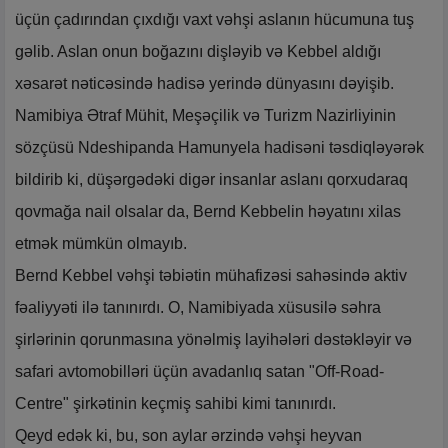
üçün çadırından çıxdığı vaxt vəhşi aslanın hücumuna tuş
gəlib. Aslan onun boğazını dişləyib və Kebbel aldığı
xəsarət nəticəsində hadisə yerində dünyasını dəyişib.
Namibiya Ətraf Mühit, Meşəçilik və Turizm Nazirliyinin
sözçüsü Ndeshipanda Hamunyela hadisəni təsdiqləyərək
bildirib ki, düşərgədəki digər insanlar aslanı qorxudaraq
qovmağa nail olsalar da, Bernd Kebbelin həyatını xilas
etmək mümkün olmayıb.
Bernd Kebbel vəhşi təbiətin mühafizəsi sahəsində aktiv
fəaliyyəti ilə tanınırdı. O, Namibiyada xüsusilə səhra
şirlərinin qorunmasına yönəlmiş layihələri dəstəkləyir və
safari avtomobilləri üçün avadanlıq satan "Off-Road-
Centre" şirkətinin keçmiş sahibi kimi tanınırdı.
Qeyd edək ki, bu, son aylar ərzində vəhşi heyvan