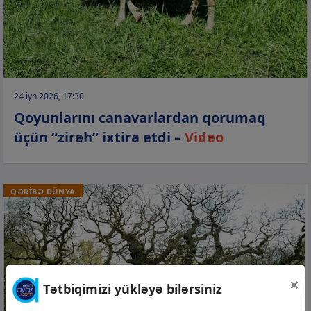
24 iyn 2026, 17:30
Qoyunlarını canavarlardan qorumaq
üçün “zireh” ixtira etdi –
Video
QƏRİBƏ DÜNYA
×
Tətbiqimizi yükləyə bilərsiniz