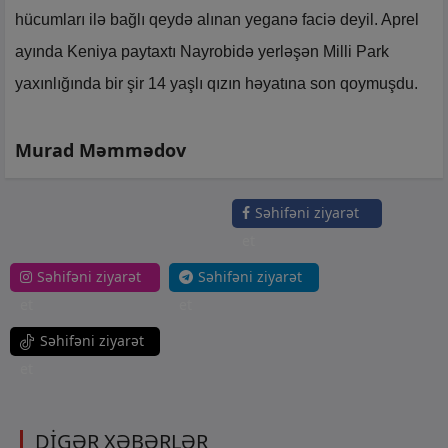
hücumları ilə bağlı qeydə alınan yeganə faciə deyil. Aprel
ayında Keniya paytaxtı Nayrobidə yerləşən Milli Park
yaxınlığında bir şir 14 yaşlı qızın həyatına son qoymuşdu.
Murad Məmmədov
Səhifəni ziyarət
et
Səhifəni ziyarət
Səhifəni ziyarət
et
et
Səhifəni ziyarət
et
DİGƏR XƏBƏRLƏR