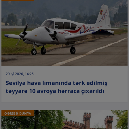
29 iyl 2026, 14:25
Sevilya hava limanında tərk edilmiş
təyyarə 10 avroya hərraca çıxarıldı
QƏRİBƏ DÜNYA