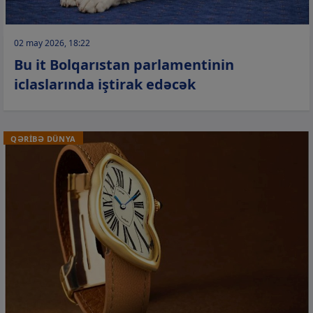
02 may 2026, 18:22
Bu it Bolqarıstan parlamentinin
iclaslarında iştirak edəcək
QƏRİBƏ DÜNYA