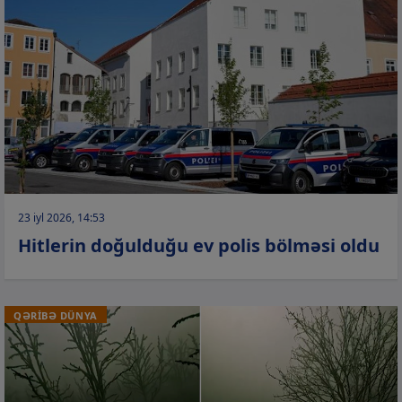
23 iyl 2026, 14:53
Hitlerin doğulduğu ev polis bölməsi oldu
QƏRİBƏ DÜNYA