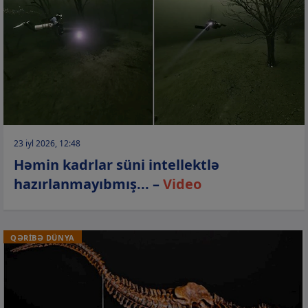
23 iyl 2026, 12:48
Həmin kadrlar süni intellektlə
hazırlanmayıbmış... –
Video
QƏRİBƏ DÜNYA