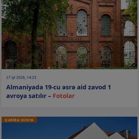
27 iyl 2026, 14:23
Almaniyada 19-cu əsrə aid zavod 1
avroya satılır –
Fotolar
QƏRİBƏ DÜNYA