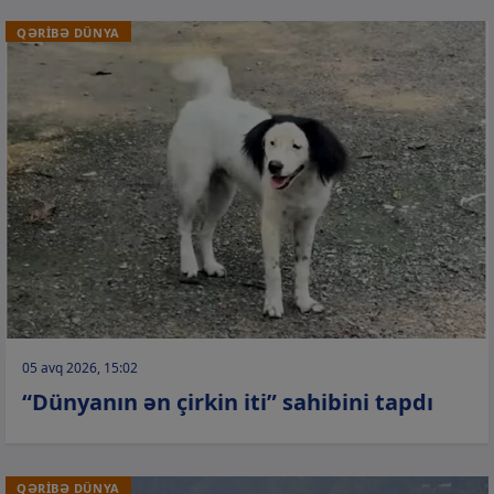
QƏRİBƏ DÜNYA
05 avq 2026, 15:02
“Dünyanın ən çirkin iti” sahibini tapdı
QƏRİBƏ DÜNYA