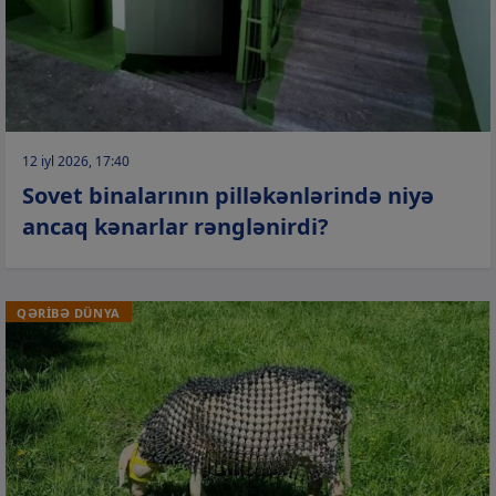
12 iyl 2026, 17:40
Sovet binalarının pilləkənlərində niyə
ancaq kənarlar rənglənirdi?
QƏRİBƏ DÜNYA