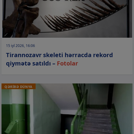
15 iyl 2026, 16:06
Tirannozavr skeleti hərracda rekord
qiymətə satıldı –
Fotolar
QƏRİBƏ DÜNYA