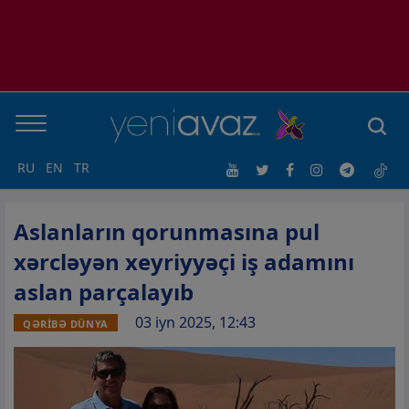
RU
EN
TR
Aslanların qorunmasına pul
xərcləyən xeyriyyəçi iş adamını
aslan parçalayıb
03 iyn 2025, 12:43
QƏRİBƏ DÜNYA