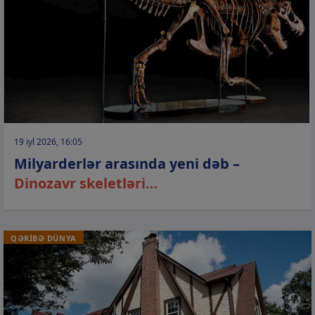
19 iyl 2026, 16:05
Milyarderlər arasında yeni dəb –
Dinozavr skeletləri…
QƏRİBƏ DÜNYA