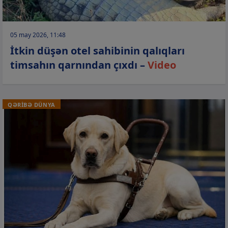
05 may 2026, 11:48
İtkin düşən otel sahibinin qalıqları
timsahın qarnından çıxdı –
Video
QƏRİBƏ DÜNYA