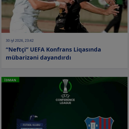
30 iyl 2026, 23:42
“Neftçi” UEFA Konfrans Liqasında
mübarizəni dayandırdı
İDMAN