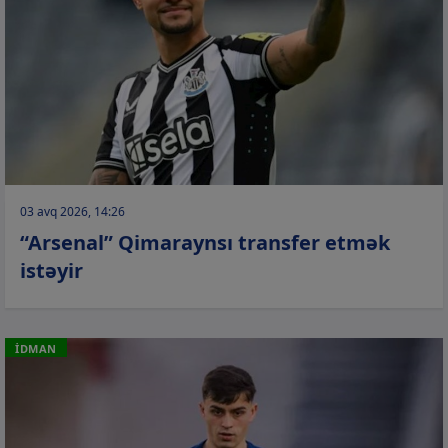
03 avq 2026, 14:26
“Arsenal” Qimaraynsı transfer etmək
istəyir
İDMAN