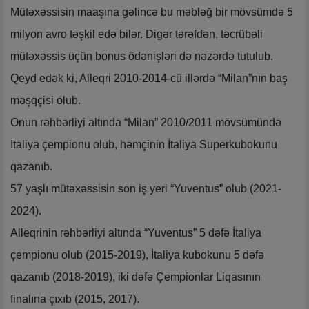
Mütəxəssisin maaşına gəlincə bu məbləğ bir mövsümdə 5
milyon avro təşkil edə bilər. Digər tərəfdən, təcrübəli
mütəxəssis üçün bonus ödənişləri də nəzərdə tutulub.
Qeyd edək ki, Alleqri 2010-2014-cü illərdə “Milan”nın baş
məşqçisi olub.
Onun rəhbərliyi altında “Milan” 2010/2011 mövsümündə
İtaliya çempionu olub, həmçinin İtaliya Superkubokunu
qazanıb.
57 yaşlı mütəxəssisin son iş yeri “Yuventus” olub (2021-
2024).
Alleqrinin rəhbərliyi altında “Yuventus” 5 dəfə İtaliya
çempionu olub (2015-2019), İtaliya kubokunu 5 dəfə
qazanıb (2018-2019), iki dəfə Çempionlar Liqasının
finalına çıxıb (2015, 2017).