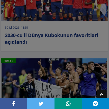
30 iyl 2026, 11:51
2030-cu il Dünya Kubokunun favoritləri
açıqlandı
İDMAN
T