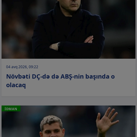
04 avq 2026, 09:22
Növbəti DÇ-də də ABŞ-nin başında o
olacaq
İDMAN