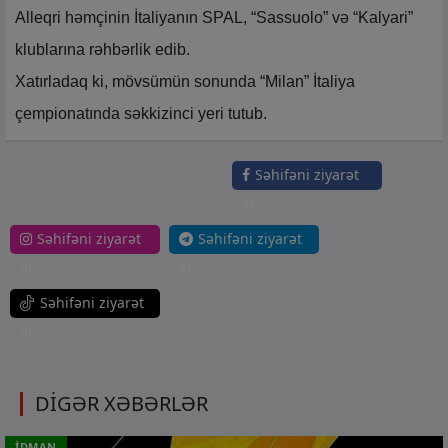
Alleqri həmçinin İtaliyanın SPAL, “Sassuolo” və “Kalyari”
klublarına rəhbərlik edib.
Xatırladaq ki, mövsümün sonunda “Milan” İtaliya
çempionatında səkkizinci yeri tutub.
Səhifəni ziyarət
et
Səhifəni ziyarət
Səhifəni ziyarət
et
et
Səhifəni ziyarət
et
DİGƏR XƏBƏRLƏR
İDMAN