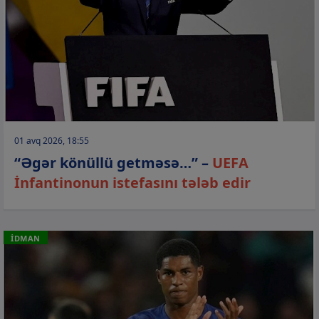
01 avq 2026, 18:55
“Əgər könüllü getməsə…” –
UEFA
İnfantinonun istefasını tələb edir
İDMAN