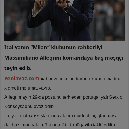
İtaliyanın ”Milan” klubunun rəhbərliyi
Massimiliano Alleqrini komandaya baş məşqçi
təyin edib.
Yeniavaz.com
xəbər verir ki, bu barədə klubun mətbuat
xidməti məlumat yayıb.
Alleqri mayın 29-da postunu tərk edən portuqaliyalı Serxio
Konseysaonu əvəz edib.
İtaliyalı mütəxəssislə müqavilənin müddəti açıqlanmasa
da, bəzi mənbələr görə ona 2 illik müqavilə təklif edilib.