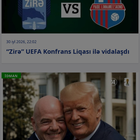
30 iyl 2026, 22:02
“Zirə” UEFA Konfrans Liqası ilə vidalaşdı
İDMAN