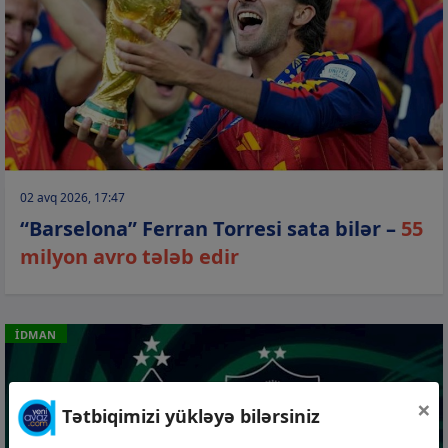
02 avq 2026, 17:47
“Barselona” Ferran Torresi sata bilər –
55
milyon avro tələb edir
İDMAN
×
Tətbiqimizi yükləyə bilərsiniz