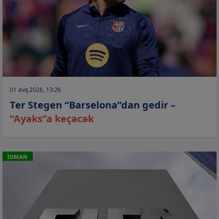
01 avq 2026, 13:26
Ter Stegen “Barselona”dan gedir –
“Ayaks”a keçəcək
İDMAN