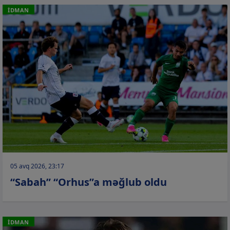
İDMAN
05 avq 2026, 23:17
“Sabah” “Orhus”a məğlub oldu
İDMAN