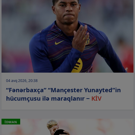
04 avq 2026, 20:38
“Fənərbaxça” “Mançester Yunayted”in
hücumçusu ilə maraqlanır −
KİV
İDMAN