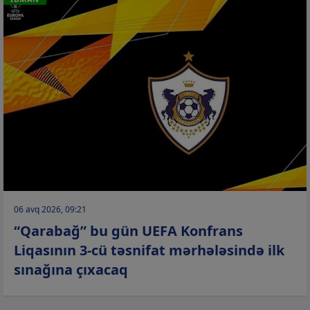
06 avq 2026, 09:21
“Qarabağ” bu gün UEFA Konfrans
Liqasının 3-cü təsnifat mərhələsində ilk
sınağına çıxacaq