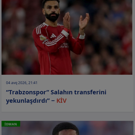
04 avq 2026, 21:41
“Trabzonspor” Salahın transferini
yekunlaşdırdı” −
KİV
İDMAN