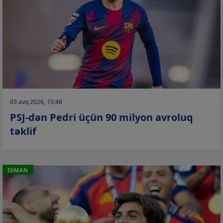
03 avq 2026, 10:48
PSJ-dən Pedri üçün 90 milyon avroluq
təklif
İDMAN