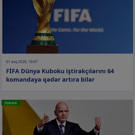
01 avq 2026, 19:47
FİFA Dünya Kuboku iştirakçılarını 64
komandaya qədər artıra bilər
İDMAN