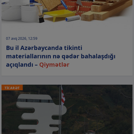
07 avq 2026, 12:59
Bu il Azərbaycanda tikinti
materiallarının nə qədər bahalaşdığı
açıqlandı –
Qiymətlər
TİCARƏT