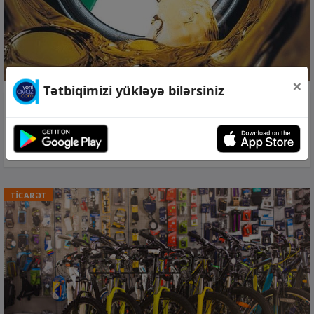
×
Tətbiqimizi yükləyə bilərsiniz
07 avq 2026, 15:56
Azərbaycan dizeli Ermənistana neçəyə
satıb?
TİCARƏT