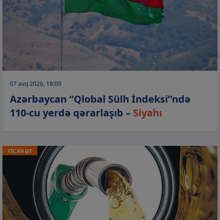
07 avq 2026, 18:09
Azərbaycan “Qlobal Sülh İndeksi”ndə
110-cu yerdə qərarlaşıb –
Siyahı
TİCARƏT