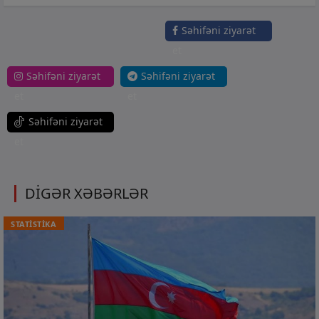
Səhifəni ziyarət
et
Səhifəni ziyarət
Səhifəni ziyarət
et
et
Səhifəni ziyarət
et
DİGƏR XƏBƏRLƏR
STATİSTİKA