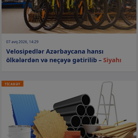
07 avq 2026, 14:29
Velosipedlər Azərbaycana hansı
ölkələrdən və neçəyə gətirilib –
Siyahı
TİCARƏT