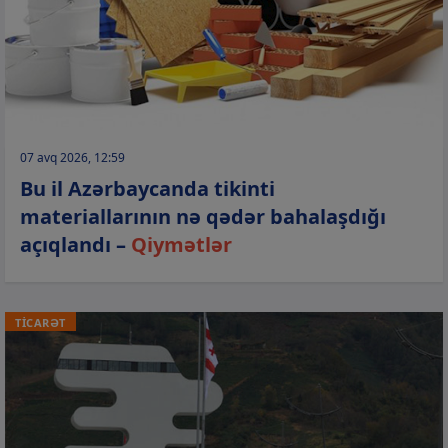
07 avq 2026, 12:59
Bu il Azərbaycanda tikinti
materiallarının nə qədər bahalaşdığı
açıqlandı –
Qiymətlər
TİCARƏT