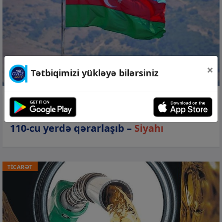
×
Tətbiqimizi yükləyə bilərsiniz
07 avq 2026, 18:09
Azərbaycan “Qlobal Sülh İndeksi”ndə
110-cu yerdə qərarlaşıb –
Siyahı
TİCARƏT