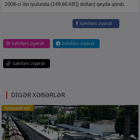
2008-ci ilin iyulunda (149,66 ABŞ dolları) qeydə alınıb.
Səhifəni ziyarət
et
Səhifəni ziyarət
Səhifəni ziyarət
et
et
Səhifəni ziyarət
et
DİGƏR XƏBƏRLƏR
İQTİSADİYYAT