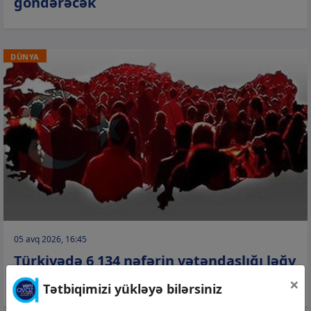
göndərəcək
DÜNYA
05 avq 2026, 16:45
Türkiyədə 6 134 nəfərin vətəndaşlığı ləğv
edilib
×
Tətbiqimizi yükləyə bilərsiniz