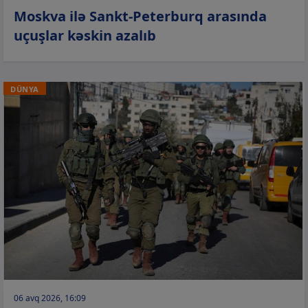
Moskva ilə Sankt-Peterburq arasında
uçuşlar kəskin azalıb
DÜNYA
06 avq 2026, 16:09