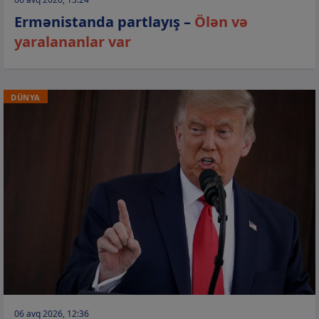
Ermənistanda partlayış –
Ölən və
yaralananlar var
DÜNYA
06 avq 2026, 12:36