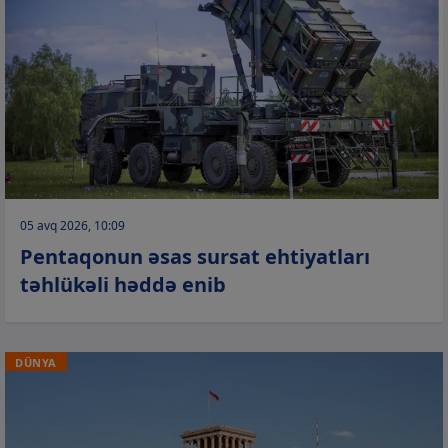
05 avq 2026, 10:09
Pentaqonun əsas sursat ehtiyatları
təhlükəli həddə enib
DÜNYA