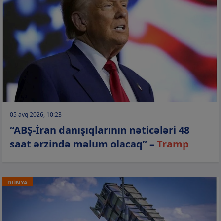
05 avq 2026, 10:23
“ABŞ-İran danışıqlarının nəticələri 48
saat ərzində məlum olacaq” –
Tramp
DÜNYA