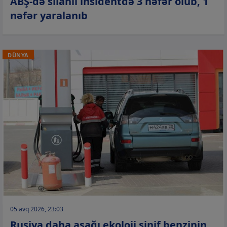
ABŞ-də silahlı insidentdə 3 nəfər ölüb, 1
nəfər yaralanıb
DÜNYA
05 avq 2026, 23:03
Rusiya daha aşağı ekoloji sinif benzinin