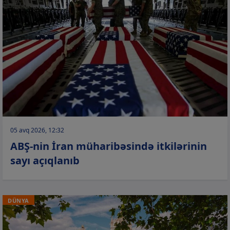
05 avq 2026, 12:32
ABŞ-nin İran müharibəsində itkilərinin
sayı açıqlanıb
DÜNYA