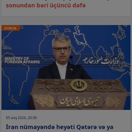
sonundan bəri üçüncü dəfə
DÜNYA
05 avq 2026, 20:36
İran nümayəndə heyəti Qətərə və ya