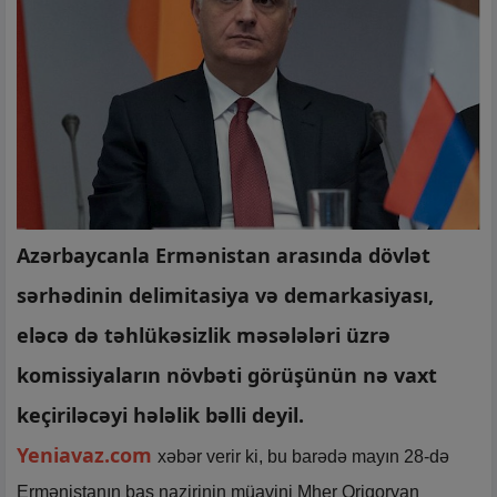
Azərbaycanla Ermənistan arasında dövlət
sərhədinin delimitasiya və demarkasiyası,
eləcə də təhlükəsizlik məsələləri üzrə
komissiyaların növbəti görüşünün nə vaxt
keçiriləcəyi hələlik bəlli deyil.
Yeniavaz.com
xəbər verir ki, bu barədə mayın 28-də
Ermənistanın baş nazirinin müavini Mher Qriqoryan