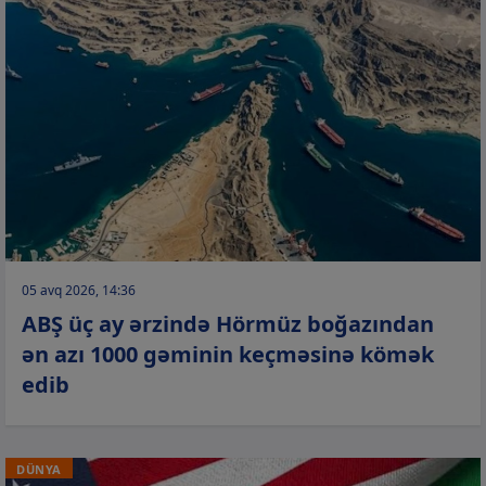
05 avq 2026, 14:36
ABŞ üç ay ərzində Hörmüz boğazından
ən azı 1000 gəminin keçməsinə kömək
edib
DÜNYA