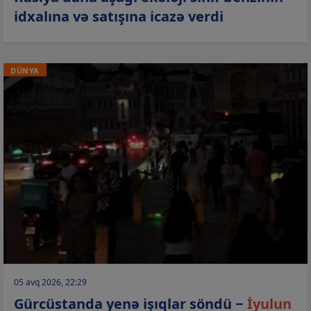
idxalına və satışına icazə verdi
DÜNYA
05 avq 2026, 22:29
Gürcüstanda yenə işıqlar söndü −
İyulun