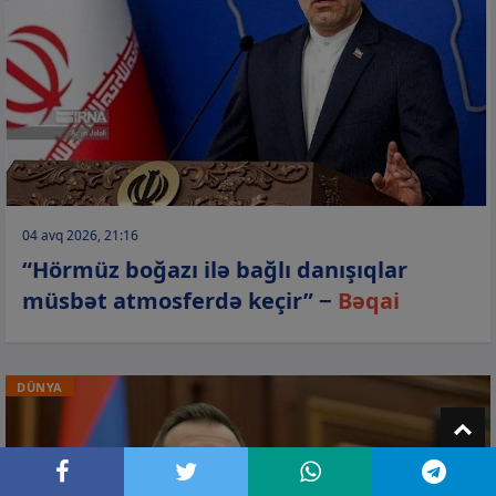
04 avq 2026, 21:16
“Hörmüz boğazı ilə bağlı danışıqlar
müsbət atmosferdə keçir” −
Bəqai
DÜNYA
T