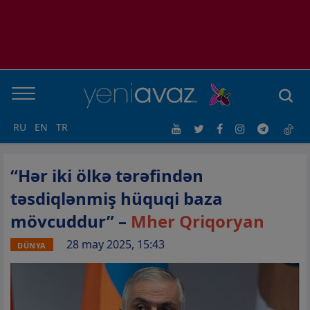
RU
EN
TR
“Hər iki ölkə tərəfindən
təsdiqlənmiş hüquqi baza
mövcuddur” –
Mher Qriqoryan
28 may 2025, 15:43
DÜNYA