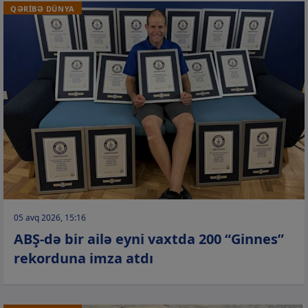
QƏRİBƏ DÜNYA
05 avq 2026, 15:16
ABŞ-də bir ailə eyni vaxtda 200 “Ginnes”
rekorduna imza atdı