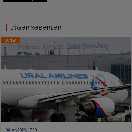
et
DİGƏR XƏBƏRLƏR
DÜNYA
06 avq 2026, 17:30