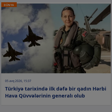
DÜNYA
05 avq 2026, 15:37
Türkiyə tarixində ilk dəfə bir qadın Hərbi
Hava Qüvvələrinin generalı olub