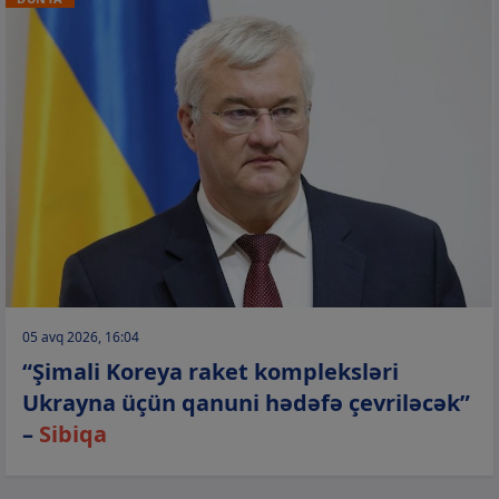
05 avq 2026, 16:04
“Şimali Koreya raket kompleksləri
Ukrayna üçün qanuni hədəfə çevriləcək”
–
Sibiqa