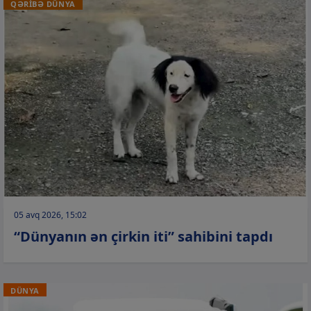
QƏRİBƏ DÜNYA
05 avq 2026, 15:02
“Dünyanın ən çirkin iti” sahibini tapdı
DÜNYA