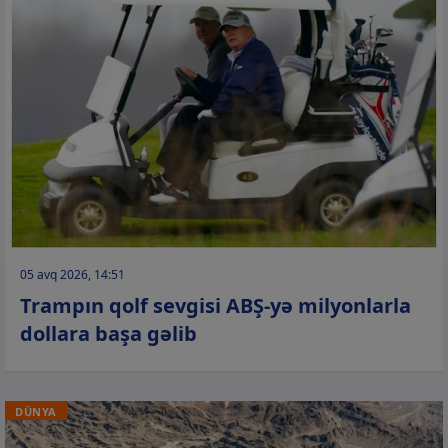
05 avq 2026, 14:51
Trampın qolf sevgisi ABŞ-yə milyonlarla
dollara başa gəlib
DÜNYA