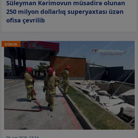
Süleyman Kərimovun müsadirə olunan
250 milyon dollarlıq superyaxtası üzən
ofisə çevrilib
DÜNYA
06 avq 2026, 13:24