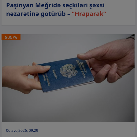
Paşinyan Meğridə seçkiləri şəxsi
nəzarətinə götürüb –
“Hraparak”
DÜNYA
06 avq 2026, 09:29