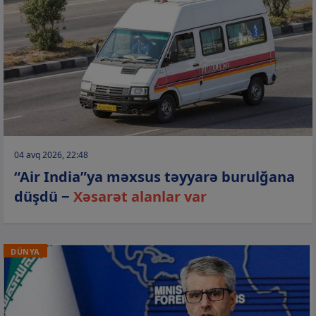
04 avq 2026, 22:48
“Air India”ya məxsus təyyarə burulğana
düşdü −
Xəsarət alanlar var
DÜNYA