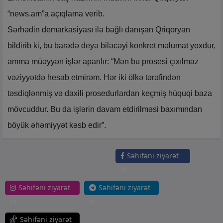
“news.am”a açıqlama verib.
Sərhədin demarkasiyası ilə bağlı danışan Qriqoryan
bildirib ki, bu barədə deyə biləcəyi konkret məlumat yoxdur,
amma müəyyən işlər aparılır: “Mən bu prosesi çıxılmaz
vəziyyətdə hesab etmirəm. Hər iki ölkə tərəfindən
təsdiqlənmiş və daxili prosedurlardan keçmiş hüquqi baza
mövcuddur. Bu da işlərin davam etdirilməsi baxımından
böyük əhəmiyyət kəsb edir”.
Səhifəni ziyarət
et
Səhifəni ziyarət
Səhifəni ziyarət
et
et
Səhifəni ziyarət