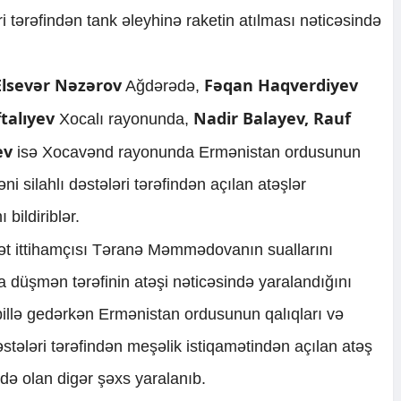
ri tərəfindən tank əleyhinə raketin atılması nəticəsində
lsevər Nəzərov
Fəqan Haqverdiyev
Ağdərədə,
talıyev
Nadir Balayev, Rauf
Xocalı rayonunda,
yev
isə Xocavənd rayonunda Ermənistan ordusunun
ni silahlı dəstələri tərəfindən açılan atəşlər
 bildiriblər.
ət ittihamçısı Təranə Məmmədovanın suallarını
düşmən tərəfinin atəşi nəticəsində yaralandığını
billə gedərkən Ermənistan ordusunun qalıqları və
əstələri tərəfindən meşəlik istiqamətindən açılan atəş
də olan digər şəxs yaralanıb.