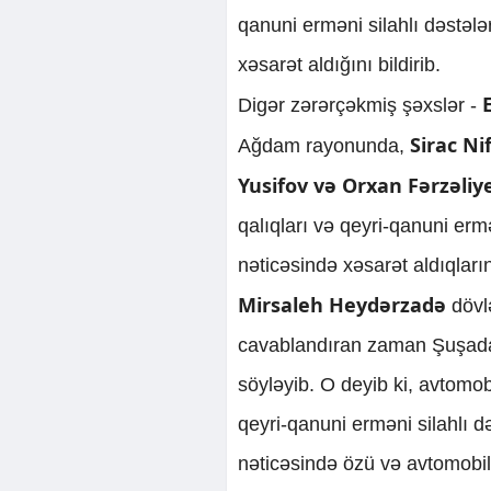
qanuni erməni silahlı dəstələ
xəsarət aldığını bildirib.
E
Digər zərərçəkmiş şəxslər -
Sirac Nif
Ağdam rayonunda,
Yusifov və Orxan Fərzəli
qalıqları və qeyri-qanuni ermə
nəticəsində xəsarət aldıqlarını
Mirsaleh Heydərzadə
dövl
cavablandıran zaman Şuşada 
söyləyib. O deyib ki, avtomo
qeyri-qanuni erməni silahlı d
nəticəsində özü və avtomobil