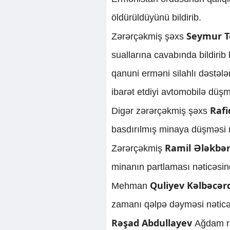
öldürüldüyünü bildirib.
Seymur T
Zərərçəkmiş şəxs
suallarına cavabında bildirib
qanuni erməni silahlı dəstələr
ibarət etdiyi avtomobilə düşm
Raf
Digər zərərçəkmiş şəxs
basdırılmış minaya düşməsi nə
Ramil Ələkbə
Zərərçəkmiş
minanın partlaması nəticəsin
Quliyev Kəlbəcər
Mehman
zamanı qəlpə dəyməsi nəticəs
Rəşad Abdullayev
Ağdam ra