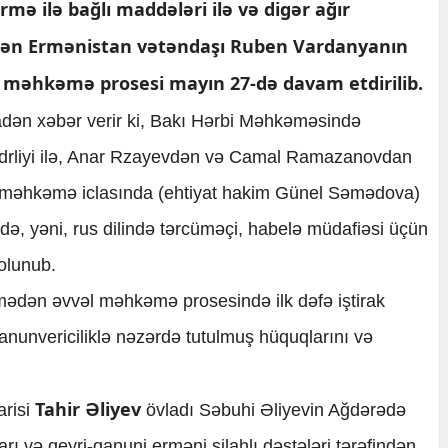
mə ilə bağlı maddələri ilə və digər ağır
rilən Ermənistan vətəndaşı Ruben Vardanyanın
ə məhkəmə prosesi mayın 27-də davam etdirilib.
adən xəbər verir ki, Bakı Hərbi Məhkəməsində
ədrliyi ilə, Anar Rzayevdən və Camal Ramazanovdan
ıq məhkəmə iclasında (ehtiyat hakim Günel Səmədova)
dildə, yəni, rus dilində tərcüməçi, habelə müdafiəsi üçün
 olunub.
ədən əvvəl məhkəmə prosesində ilk dəfə iştirak
nunvericiliklə nəzərdə tutulmuş hüquqlarını və
Tahir Əliyev
arisi
övladı Səbuhi Əliyevin Ağdərədə
ı və qeyri-qanuni erməni silahlı dəstələri tərəfindən