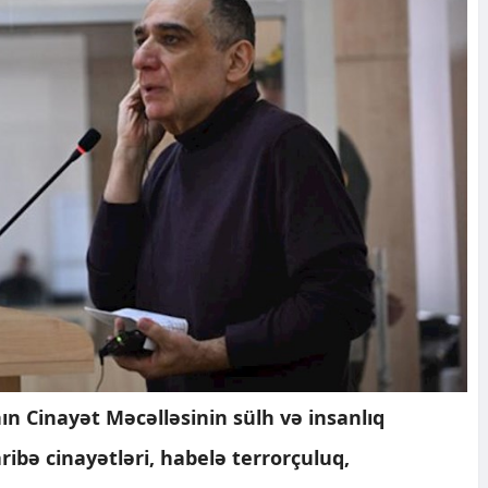
n Cinayət Məcəlləsinin sülh və insanlıq
ribə cinayətləri, habelə terrorçuluq,