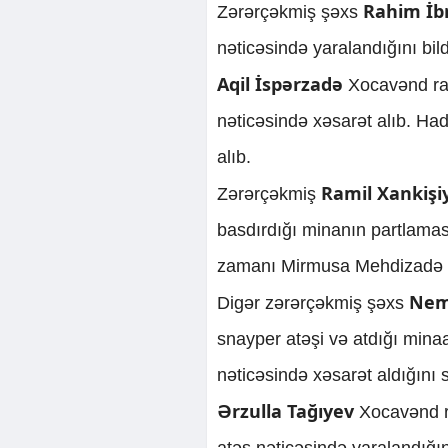
Rahim İb
Zərərçəkmiş şəxs
nəticəsində yaralandığını bild
Aqil İspərzadə
Xocavənd ra
nəticəsində xəsarət alıb. Had
alıb.
Ramil Xankişi
Zərərçəkmiş
basdırdığı minanın partlamas
zamanı Mirmusa Mehdizadə h
Nem
Digər zərərçəkmiş şəxs
snayper atəşi və atdığı mina
nəticəsində xəsarət aldığını 
Ərzulla Tağıyev
Xocavənd r
atəş nəticəsində yaralandığın