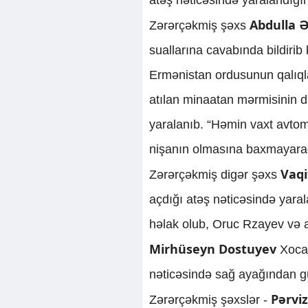
Abdulla 
Zərərçəkmiş şəxs
suallarına cavabında bildirib
Ermənistan ordusunun qalıqlar
atılan minaatan mərmisinin d
yaralanıb. “Həmin vaxt avtomo
nişanın olmasına baxmayaraq, 
Vaqi
Zərərçəkmiş digər şəxs
açdığı atəş nəticəsində yaral
həlak olub, Oruc Rzayev və ad
Mirhüseyn Dostuyev
Xoca
nəticəsində sağ ayağından gül
Pərviz
Zərərçəkmiş şəxslər -