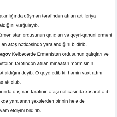
xınlığında düşmən tərəfindən atılan artilleriya
ldığını vurğulayıb.
mənistan ordusunun qalıqları və qeyri-qanuni erməni
ılan atəş nəticəsində yaralandığını bildirib.
daşov
Kəlbəcərdə Ermənistan ordusunun qalıqları və
əstələri tərəfindən atılan minaatan mərmisinin
t aldığını deyib. O qeyd edib ki, həmin vaxt adını
həlak olub.
nda düşmən tərəfinin atəşi nəticəsində xəsarət alıb.
ikdə yaralanan şəxslərdən birinin hələ də
m etdiyini bildirib.