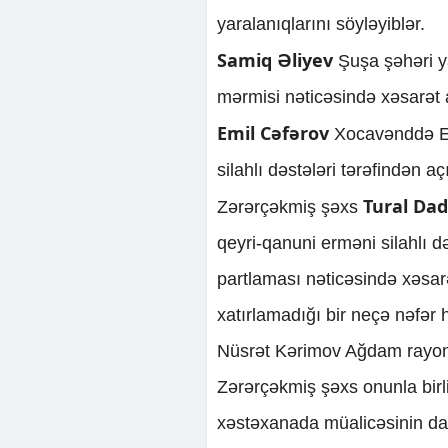
yaralanıqlarını söyləyiblər.
Samiq Əliyev
Şuşa şəhəri ya
mərmisi nəticəsində xəsarət a
Emil Cəfərov
Xocavənddə Er
silahlı dəstələri tərəfindən aç
Tural Da
Zərərçəkmiş şəxs
qeyri-qanuni erməni silahlı d
partlaması nəticəsində xəsarə
xatırlamadığı bir neçə nəfər 
Nüsrət Kərimov Ağdam rayonu
Zərərçəkmiş şəxs onunla birl
xəstəxanada müalicəsinin dava