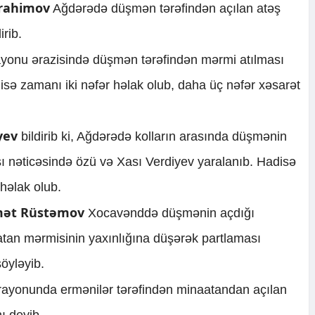
rahimov
Ağdərədə düşmən tərəfindən açılan atəş
irib.
yonu ərazisində düşmən tərəfindən mərmi atılması
isə zamanı iki nəfər həlak olub, daha üç nəfər xəsarət
yev
bildirib ki, Ağdərədə kolların arasında düşmənin
ı nəticəsində özü və Xası Verdiyev yaralanıb. Hadisə
əlak olub.
ət Rüstəmov
Xocavənddə düşmənin açdığı
atan mərmisinin yaxınlığına düşərək partlaması
söyləyib.
ayonunda ermənilər tərəfindən minaatandan açılan
ı deyib.