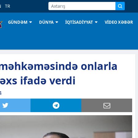
N
TR
GÜNDƏM
DÜNYA
İQTİSADİYYAT
VİDEO XƏBƏR
məhkəməsində onlarla
əxs ifadə verdi
4