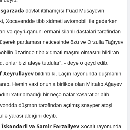
Əsgərzadə
dövlət ittihamçısı Fuad Musayevin
 ki, Xocavənddə tibb xidməti avtomobili ilə gedərkən
ı və qeyri-qanuni erməni silahlı dəstələri tərəfindən
üşərək partlaması nəticəsində özü və Ərzulla Tağıyev
bilin üzərində tibb xidməti maşını olmasını bildirən
onlar bizi atəşə tutdular”, - deyə o qeyd edib.
f Xeyrullayev
bildirib ki, Laçın rayonunda düşmənin
anıb. Həmin vaxt onunla birlikdə olan Mirtalıb Ağayev
ını xatırlamadığı bir neçə nəfər xəsarətlər alıb.
vənddə düşmən tərəfindən açılmış snayper atəşi
lə yarası aldığını deyib.
 İskəndərli və Samir Fərzəliyev
Xocalı rayonunda