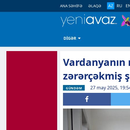
AZ
RU
E
ANA SƏHİFƏ
ƏLAQƏ
DİGƏR
Vardanyanın 
zərərçəkmiş ş
27 may 2025, 19:5
GÜNDƏM