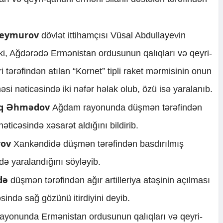
eymurov
dövlət ittihamçısı Vüsal Abdullayevin
 ki, Ağdərədə Ermənistan ordusunun qalıqları və qeyri-
i tərəfindən atılan “Kornet” tipli raket mərmisinin onun
əsi nəticəsində iki nəfər həlak olub, özü isə yaralanıb.
iq Əhmədov
Ağdam rayonunda düşmən tərəfindən
ticəsində xəsarət aldığını bildirib.
rov
Xankəndidə düşmən tərəfindən basdırılmış
də yaralandığını söyləyib.
də
düşmən tərəfindən ağır artilleriya atəşinin açılması
ində sağ gözünü itirdiyini deyib.
yonunda Ermənistan ordusunun qalıqları və qeyri-