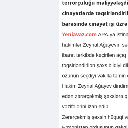
terrorçuluğu maliyyələşdir
cinayətlərdə təqsirləndi
barəsində cinayət işi üzr
Yeniavaz.com
APA-ya istin
hakimlər Zeynal Ağayevin s
ibarət tərkibdə keçirilən aç
təqsirləndirilən şəxs bildiyi 
özünün seçdiyi vəkillə təmin
Hakim Zeynal Ağayev dindirm
edən zərərçəkmiş şəxslərə qa
vəzifələrini izah edib.
Zərərçəkmiş şəxsin hüquqi v
Ermənistan ordusunun qalıqlar