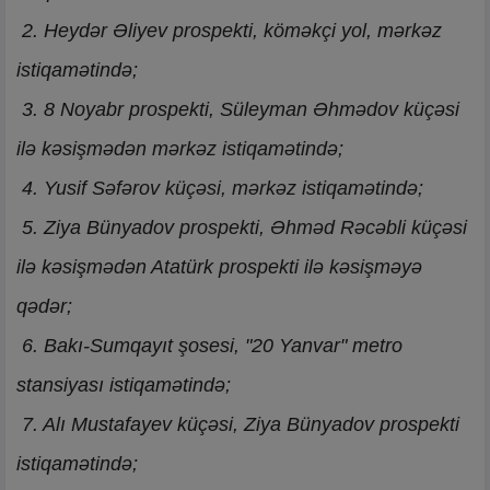
2. Heydər Əliyev prospekti, köməkçi yol, mərkəz
istiqamətində;
3. 8 Noyabr prospekti, Süleyman Əhmədov küçəsi
ilə kəsişmədən mərkəz istiqamətində;
4. Yusif Səfərov küçəsi, mərkəz istiqamətində;
5. Ziya Bünyadov prospekti, Əhməd Rəcəbli küçəsi
ilə kəsişmədən Atatürk prospekti ilə kəsişməyə
qədər;
6. Bakı-Sumqayıt şosesi, "20 Yanvar" metro
stansiyası istiqamətində;
7. Alı Mustafayev küçəsi, Ziya Bünyadov prospekti
istiqamətində;