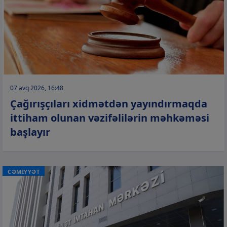
07 avq 2026, 16:48
Çağırışçıları xidmətdən yayındırmaqda
ittiham olunan vəzifəlilərin məhkəməsi
başlayır
CƏMİYYƏT