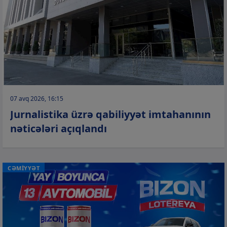
07 avq 2026, 16:15
Jurnalistika üzrə qabiliyyət imtahanının
nəticələri açıqlandı
CƏMİYYƏT