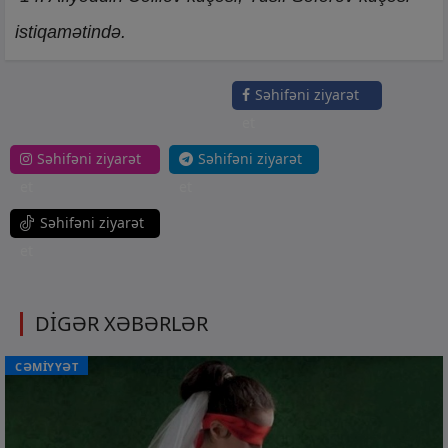
istiqamətində.
Səhifəni ziyarət
et
Səhifəni ziyarət
Səhifəni ziyarət
et
et
Səhifəni ziyarət
et
DİGƏR XƏBƏRLƏR
CƏMİYYƏT