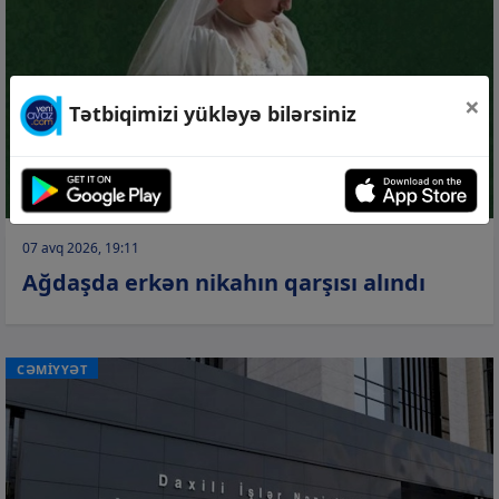
×
Tətbiqimizi yükləyə bilərsiniz
07 avq 2026, 19:11
Ağdaşda erkən nikahın qarşısı alındı
CƏMİYYƏT