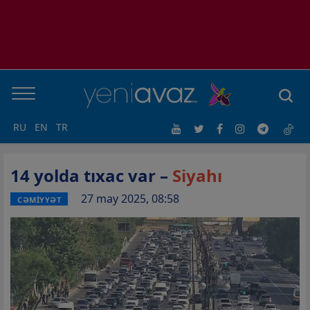
RU
EN
TR
14 yolda tıxac var –
Siyahı
27 may 2025, 08:58
CƏMİYYƏT