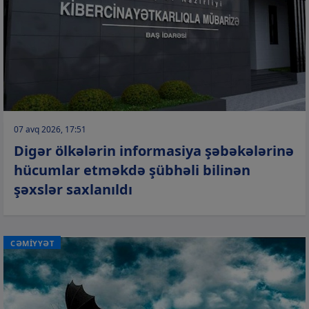
07 avq 2026, 17:51
Digər ölkələrin informasiya şəbəkələrinə
hücumlar etməkdə şübhəli bilinən
şəxslər saxlanıldı
CƏMİYYƏT