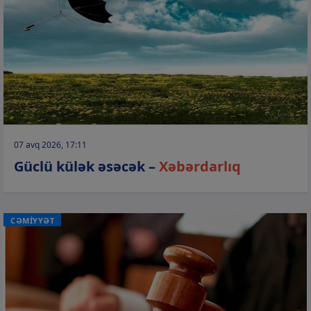
07 avq 2026, 17:11
Güclü külək əsəcək –
Xəbərdarlıq
CƏMİYYƏT