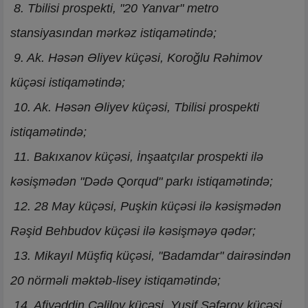
8. Tbilisi prospekti, "20 Yanvar" metro
stansiyasından mərkəz istiqamətində;
9. Ak. Həsən Əliyev küçəsi, Koroğlu Rəhimov
küçəsi istiqamətində;
10. Ak. Həsən Əliyev küçəsi, Tbilisi prospekti
istiqamətində;
11. Bakıxanov küçəsi, İnşaatçılar prospekti ilə
kəsişmədən "Dədə Qorqud" parkı istiqamətində;
12. 28 May küçəsi, Puşkin küçəsi ilə kəsişmədən
Rəşid Behbudov küçəsi ilə kəsişməyə qədər;
13. Mikayıl Müşfiq küçəsi, "Badamdar" dairəsindən
20 nörməli məktəb-lisey istiqamətində;
14. Afiyəddin Cəlilov küçəsi, Yusif Səfərov küçəsi