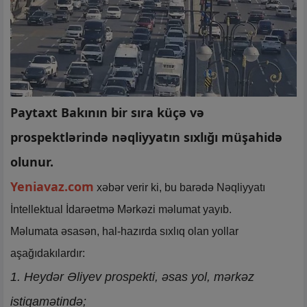
Paytaxt Bakının bir sıra küçə və
prospektlərində nəqliyyatın sıxlığı müşahidə
olunur.
Yeniavaz.com
xəbər verir ki, bu barədə Nəqliyyatı
İntellektual İdarəetmə Mərkəzi məlumat yayıb.
Məlumata əsasən, hal-hazırda sıxlıq olan yollar
aşağıdakılardır:
1. Heydər Əliyev prospekti, əsas yol, mərkəz
istiqamətində;