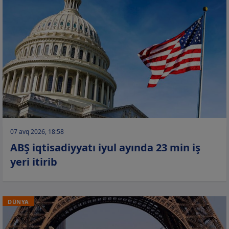
07 avq 2026, 18:58
ABŞ iqtisadiyyatı iyul ayında 23 min iş
yeri itirib
DÜNYA