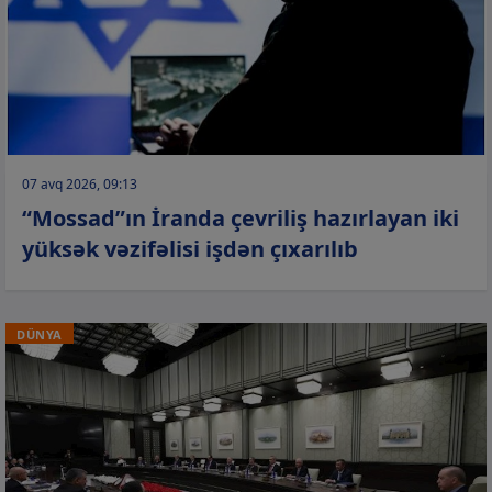
07 avq 2026, 09:13
“Mossad”ın İranda çevriliş hazırlayan iki
yüksək vəzifəlisi işdən çıxarılıb
DÜNYA