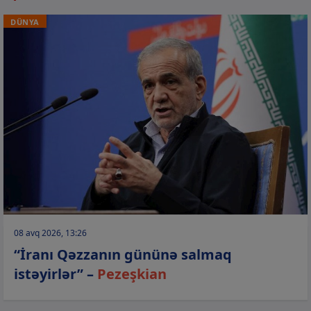
DÜNYA
08 avq 2026, 13:26
“İranı Qəzzanın gününə salmaq
istəyirlər” –
Pezeşkian