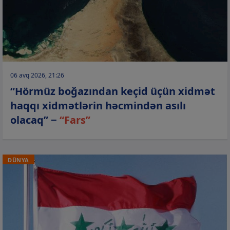
06 avq 2026, 21:26
“Hörmüz boğazından keçid üçün xidmət
haqqı xidmətlərin həcmindən asılı
olacaq” −
“Fars”
DÜNYA