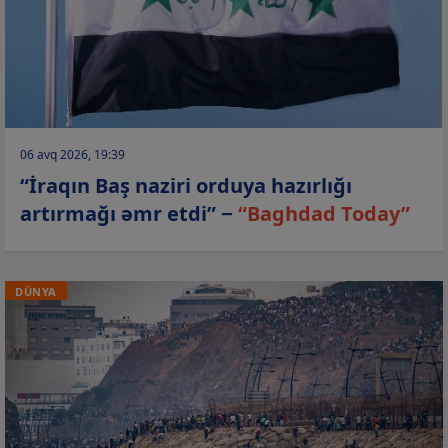
06 avq 2026, 19:39
“İraqın Baş naziri orduya hazırlığı
artırmağı əmr etdi” −
“Baghdad Today”
DÜNYA