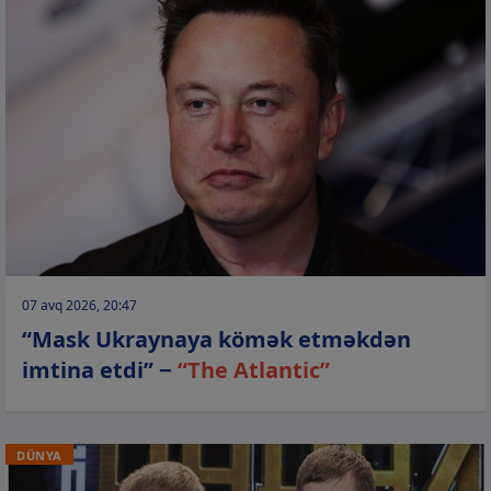
07 avq 2026, 20:47
“Mask Ukraynaya kömək etməkdən
imtina etdi” −
“The Atlantic”
DÜNYA