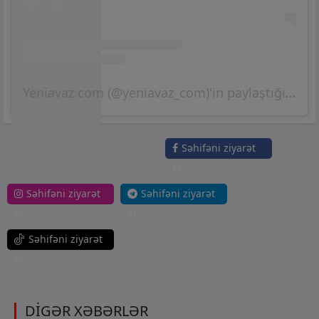
Yeniavaz.com (@yeniavaz_com)'in paylaştığı bir gönderi
Səhifəni ziyarət
et
Səhifəni ziyarət
Səhifəni ziyarət
et
et
Səhifəni ziyarət
et
DİGƏR XƏBƏRLƏR