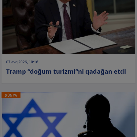
07 avq 2026, 10:16
Tramp “doğum turizmi”ni qadağan etdi
DÜNYA