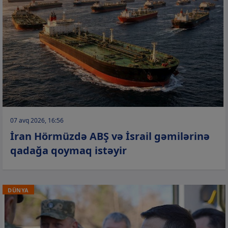
07 avq 2026, 16:56
İran Hörmüzdə ABŞ və İsrail gəmilərinə
qadağa qoymaq istəyir
DÜNYA