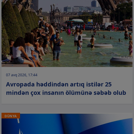
07 avq 2026, 17:44
Avropada həddindən artıq istilər 25
mindən çox insanın ölümünə səbəb olub
DÜNYA