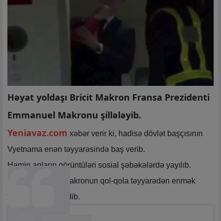
Həyat yoldaşı Bricit Makron Fransa Prezidenti
Emmanuel Makronu şillələyib.
Yeniavaz.com
xəbər verir ki, hadisə dövlət başçısının
Vyetnama enən təyyarəsində baş verib.
Həmin anların görüntüləri sosial şəbəkələrdə yayılıb.
Bricit, həmçinin Makronun qol-qola təyyarədən enmək
təklifini də rədd edib.