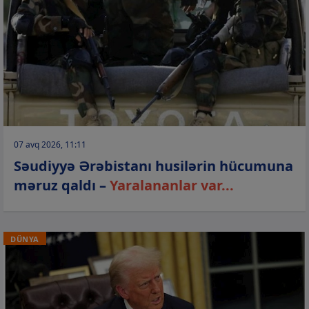
07 avq 2026, 11:11
Səudiyyə Ərəbistanı husilərin hücumuna
məruz qaldı –
Yaralananlar var...
DÜNYA