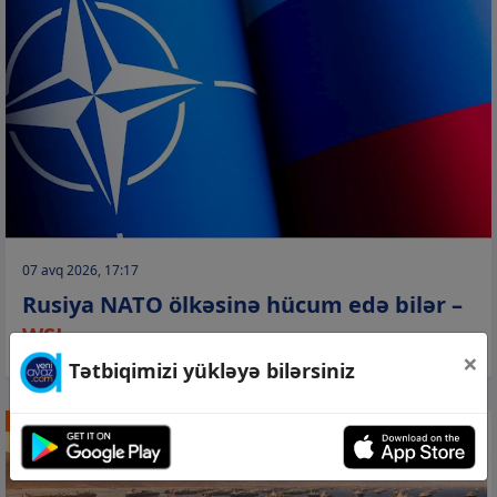
07 avq 2026, 17:17
Rusiya NATO ölkəsinə hücum edə bilər –
WSJ
×
Tətbiqimizi yükləyə bilərsiniz
DÜNYA