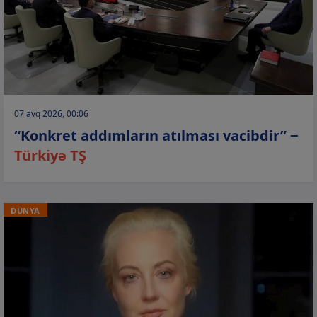
07 avq 2026, 00:06
“Konkret addımların atılması vacibdir” −
Türkiyə TŞ
DÜNYA