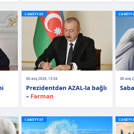
CƏMİYYƏT
CƏMİYY
06 avq 2026, 13:34
06 avq 2
ni
Prezidentdən AZAL-la bağlı
Saba
–
Fərman
CƏMİYYƏT
CƏMİYY