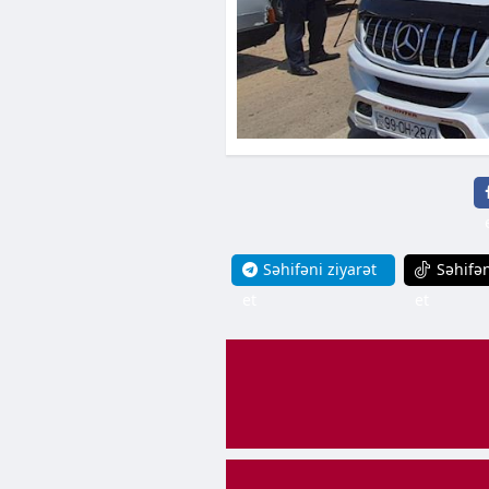
Səhifəni ziyarət
Səhifən
et
et