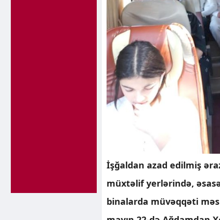
İşğaldan azad edilmiş əra
müxtəlif yerlərində, əsas
binalarda müvəqqəti məsk
mayın 22-də Ağdamdan Xoc