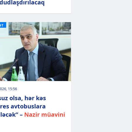
udlaşdırılacaq
ƏT
026, 15:56
suz olsa, hər kəs
res avtobuslara
ləcək” –
Nazir müavini