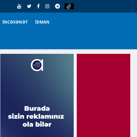
İNCƏSƏNƏT
İDMAN