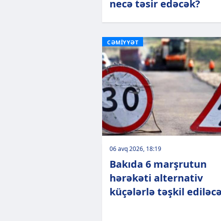
necə təsir edəcək?
CƏMİYYƏT
06 avq 2026, 18:19
Bakıda 6 marşrutun
hərəkəti alternativ
küçələrlə təşkil ediləc