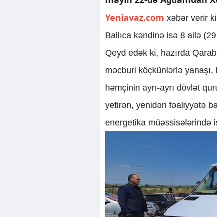
Yeniavaz.com
xəbər verir k
Ballıca kəndinə isə 8 ailə (29
Qeyd edək ki, hazırda Qarab
məcburi köçkünlərlə yanaşı, b
həmçinin ayrı-ayrı dövlət quru
yetirən, yenidən fəaliyyətə b
energetika müəssisələrində i