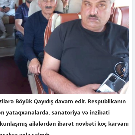
zilərə Böyük Qayıdış davam edir. Respublikanın
ən yataqxanalarda, sanatoriya və inzibati
unlaşmış ailələrdən ibarət növbəti köç karvanı
alıya yola salınıb.