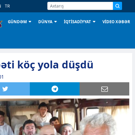
N
TR
GÜNDƏM
DÜNYA
İQTİSADİYYAT
VİDEO XƏBƏR
əti köç yola düşdü
01