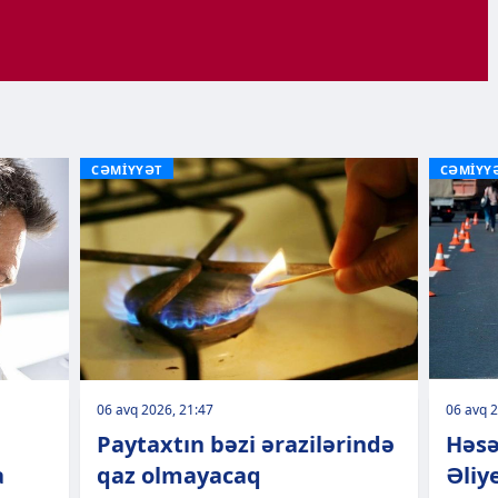
CƏMİYYƏT
CƏMİYY
06 avq 2026, 21:47
06 avq 2
Paytaxtın bəzi ərazilərində
Həsə
a
qaz olmayacaq
Əliy