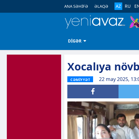
AZ
RU
E
ANA SƏHİFƏ
ƏLAQƏ
DİGƏR
Xocalıya növb
22 may 2025, 13:
CƏMİYYƏT