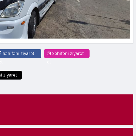
Səhifəni ziyarət
Səhifəni ziyarət
et
et
i ziyarət