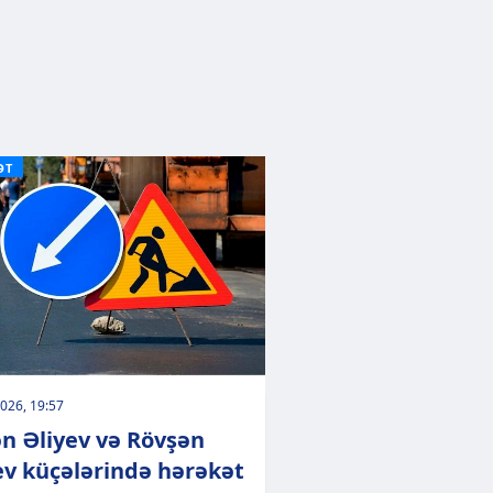
ƏT
026, 19:57
n Əliyev və Rövşən
ev küçələrində hərəkət