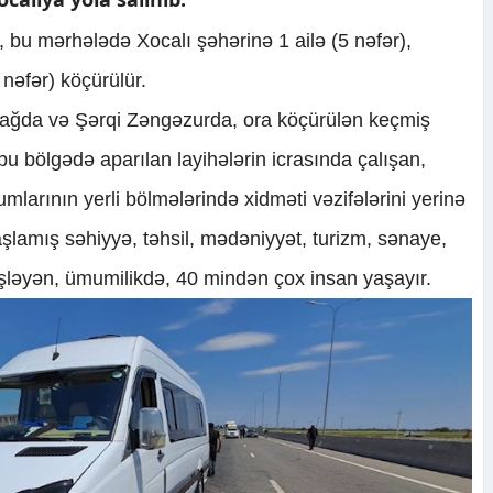
i, bu mərhələdə Xocalı şəhərinə 1 ailə (5 nəfər),
 nəfər) köçürülür.
ağda və Şərqi Zəngəzurda, ora köçürülən keçmiş
u bölgədə aparılan layihələrin icrasında çalışan,
mlarının yerli bölmələrində xidməti vəzifələrini yerinə
aşlamış səhiyyə, təhsil, mədəniyyət, turizm, sənaye,
şləyən, ümumilikdə, 40 mindən çox insan yaşayır.