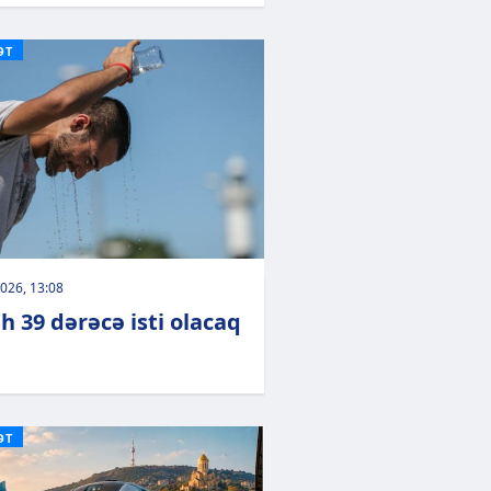
ƏT
026, 13:08
h 39 dərəcə isti olacaq
ƏT