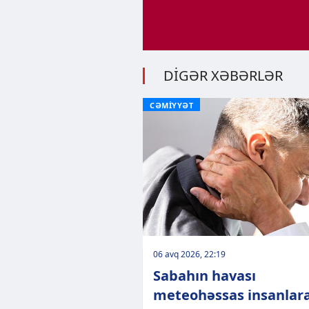
DİGƏR XƏBƏRLƏR
CƏMİYYƏT
06 avq 2026, 22:19
Sabahın havası
meteohəssas insanlar