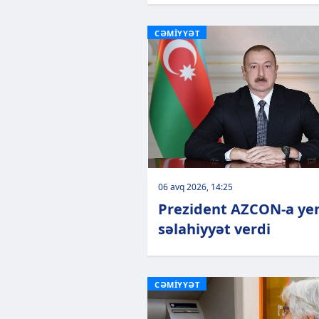
CƏMİYYƏT
06 avq 2026, 14:25
Prezident AZCON-a ye
səlahiyyət verdi
CƏMİYYƏT