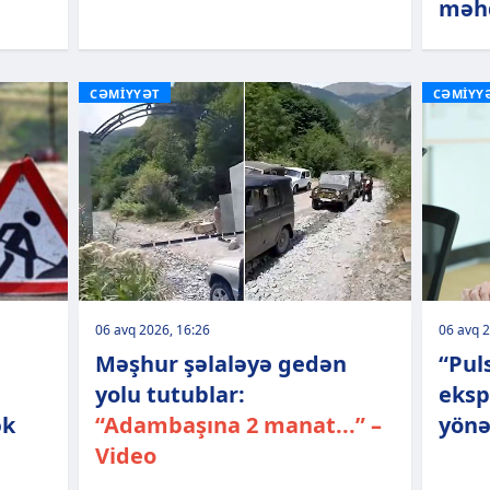
məhd
CƏMİYYƏT
CƏMİYY
06 avq 2026, 16:26
06 avq 2
Məşhur şəlaləyə gedən
“Pul
yolu tutublar:
eksp
ək
“Adambaşına 2 manat...” –
yönə
Video