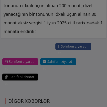
tonunun idxalı üçün alınan 200 manat, dizel
yanacağının bir tonunun idxalı üçün alınan 80
manat aksiz vergisi 1 iyun 2025-ci il tarixinədək 1
manata endirilir.
Səhifəni ziyarət
et
Səhifəni ziyarət
Səhifəni ziyarət
et
et
Səhifəni ziyarət
et
DİGƏR XƏBƏRLƏR