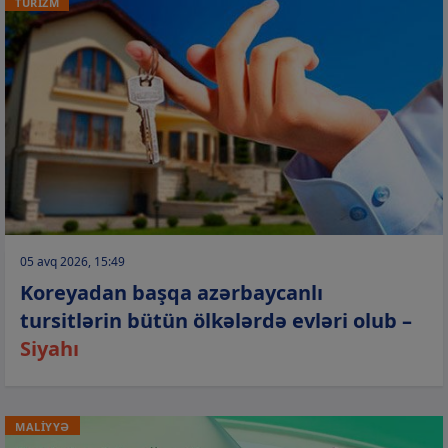
TURİZM
05 avq 2026, 15:49
Koreyadan başqa azərbaycanlı
tursitlərin bütün ölkələrdə evləri olub –
Siyahı
MALİYYƏ