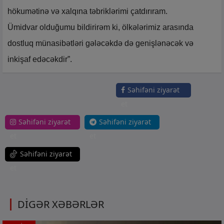
hökumətinə və xalqına təbriklərimi çatdırıram.
Ümidvar olduğumu bildirirəm ki, ölkələrimiz arasında
dostluq münasibətləri gələcəkdə də genişlənəcək və
inkişaf edəcəkdir”.
Səhifəni ziyarət
et
Səhifəni ziyarət
Səhifəni ziyarət
et
et
Səhifəni ziyarət
et
DİGƏR XƏBƏRLƏR