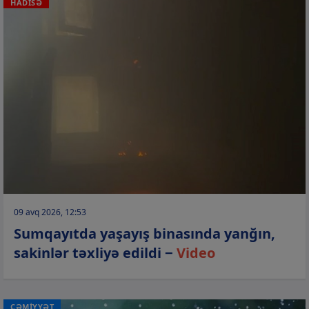
HADİSƏ
09 avq 2026, 12:53
Sumqayıtda yaşayış binasında yanğın,
sakinlər təxliyə edildi −
Video
CƏMİYYƏT