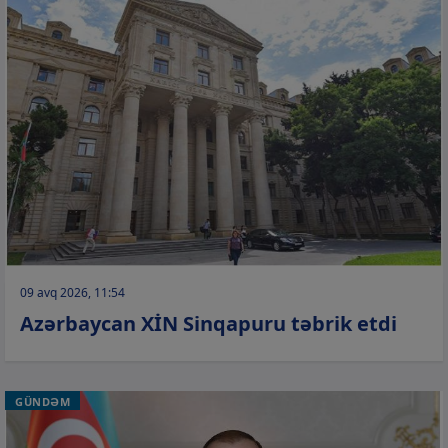
09 avq 2026, 11:54
Azərbaycan XİN Sinqapuru təbrik etdi
GÜNDƏM