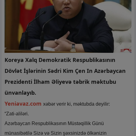
Koreya Xalq Demokratik Respublikasının
Dövlət İşlərinin Sədri Kim Çen In Azərbaycan
Prezidenti İlham Əliyevə təbrik məktubu
ünvanlayıb.
Yeniavaz.com
xəbər verir ki, məktubda deyilir:
“Zati-aliləri.
Azərbaycan Respublikasının Müstəqillik Günü
münasibətilə Sizə və Sizin şəxsinizdə ölkənizin