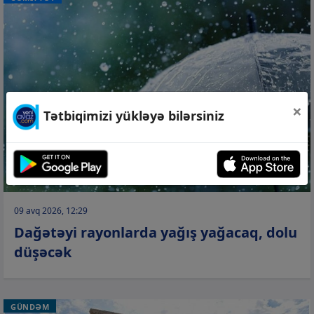
×
Tətbiqimizi yükləyə bilərsiniz
09 avq 2026, 12:29
Dağətəyi rayonlarda yağış yağacaq, dolu
düşəcək
GÜNDƏM