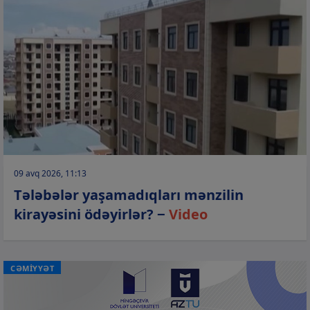
09 avq 2026, 11:13
Tələbələr yaşamadıqları mənzilin
kirayəsini ödəyirlər? −
Video
CƏMİYYƏT