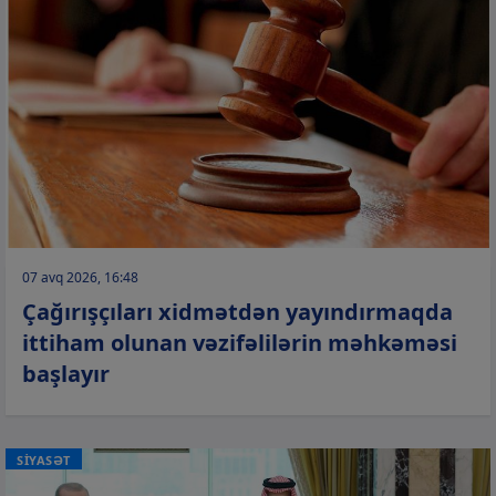
07 avq 2026, 16:48
Çağırışçıları xidmətdən yayındırmaqda
ittiham olunan vəzifəlilərin məhkəməsi
başlayır
SİYASƏT