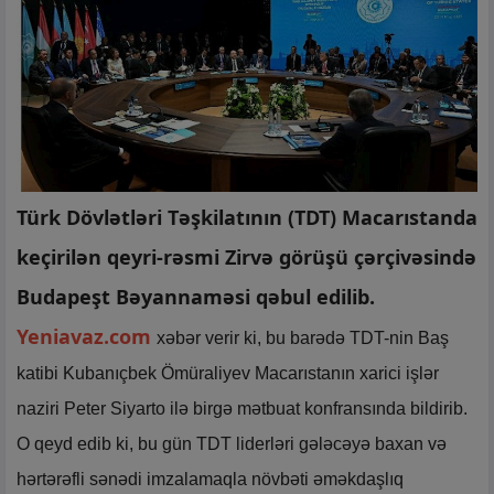
Türk Dövlətləri Təşkilatının (TDT) Macarıstanda
keçirilən qeyri-rəsmi Zirvə görüşü çərçivəsində
Budapeşt Bəyannaməsi qəbul edilib.
Yeniavaz.com
xəbər verir ki, bu barədə TDT-nin Baş
katibi Kubanıçbek Ömüraliyev Macarıstanın xarici işlər
naziri Peter Siyarto ilə birgə mətbuat konfransında bildirib.
O qeyd edib ki, bu gün TDT liderləri gələcəyə baxan və
hərtərəfli sənədi imzalamaqla növbəti əməkdaşlıq