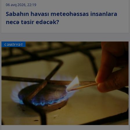
06 avq 2026, 22:19
Sabahın havası meteohəssas insanlara
necə təsir edəcək?
CƏMİYYƏT