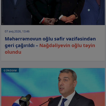
07 avq 2026, 13:46
Məhərrəmovun oğlu səfir vəzifəsindən
geri çağırıldı –
Nağdəliyevin oğlu təyin
olundu
GÜNDƏM