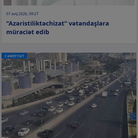
07 avq 2026, 09:27
“Azəristiliktəchizat” vətəndaşlara
müraciət edib
CƏMİYYƏT