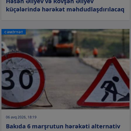
Həsən Əliyev və Rövşən Əliyev
küçələrində hərəkət məhdudlaşdırılacaq
CƏMİYYƏT
06 avq 2026, 18:19
Bakıda 6 marşrutun hərəkəti alternativ