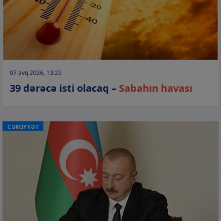
07 avq 2026, 13:22
39 dərəcə isti olacaq –
Sabahın havası
CƏMİYYƏT