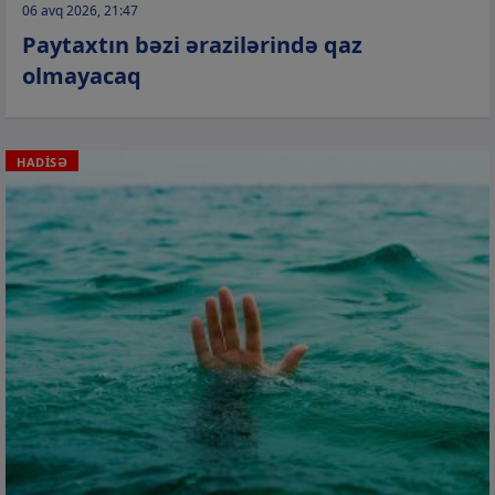
06 avq 2026, 21:47
Paytaxtın bəzi ərazilərində qaz
olmayacaq
HADİSƏ