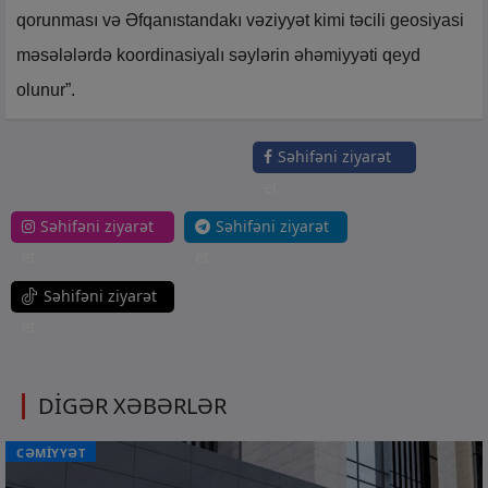
qorunması və Əfqanıstandakı vəziyyət kimi təcili geosiyasi
məsələlərdə koordinasiyalı səylərin əhəmiyyəti qeyd
olunur”.
Səhifəni ziyarət
et
Səhifəni ziyarət
Səhifəni ziyarət
et
et
Səhifəni ziyarət
et
DİGƏR XƏBƏRLƏR
CƏMİYYƏT