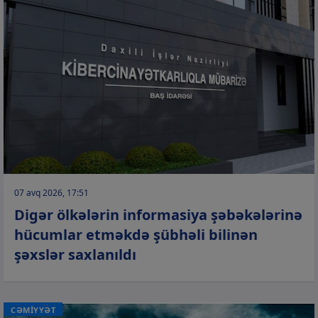
07 avq 2026, 17:51
Digər ölkələrin informasiya şəbəkələrinə
hücumlar etməkdə şübhəli bilinən
şəxslər saxlanıldı
CƏMİYYƏT