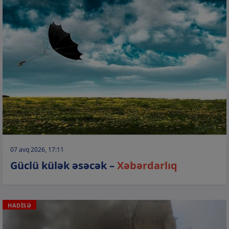
07 avq 2026, 17:11
Güclü külək əsəcək –
Xəbərdarlıq
HADİSƏ