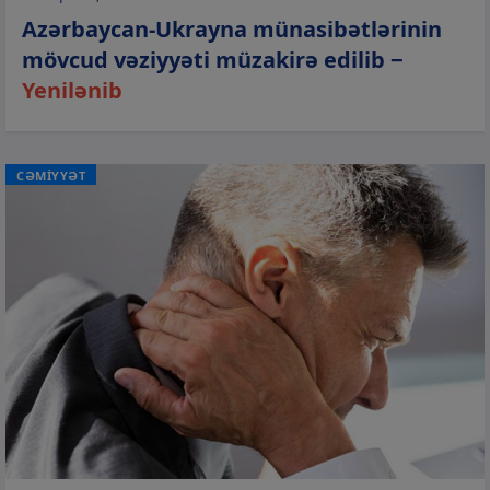
Azərbaycan-Ukrayna münasibətlərinin
mövcud vəziyyəti müzakirə edilib −
Yenilənib
CƏMİYYƏT