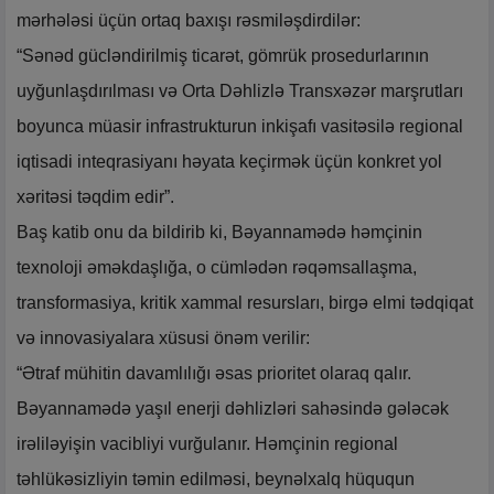
mərhələsi üçün ortaq baxışı rəsmiləşdirdilər:
“Sənəd gücləndirilmiş ticarət, gömrük prosedurlarının
uyğunlaşdırılması və Orta Dəhlizlə Transxəzər marşrutları
boyunca müasir infrastrukturun inkişafı vasitəsilə regional
iqtisadi inteqrasiyanı həyata keçirmək üçün konkret yol
xəritəsi təqdim edir”.
Baş katib onu da bildirib ki, Bəyannamədə həmçinin
texnoloji əməkdaşlığa, o cümlədən rəqəmsallaşma,
transformasiya, kritik xammal resursları, birgə elmi tədqiqat
və innovasiyalara xüsusi önəm verilir:
“Ətraf mühitin davamlılığı əsas prioritet olaraq qalır.
Bəyannamədə yaşıl enerji dəhlizləri sahəsində gələcək
irəliləyişin vacibliyi vurğulanır. Həmçinin regional
təhlükəsizliyin təmin edilməsi, beynəlxalq hüququn