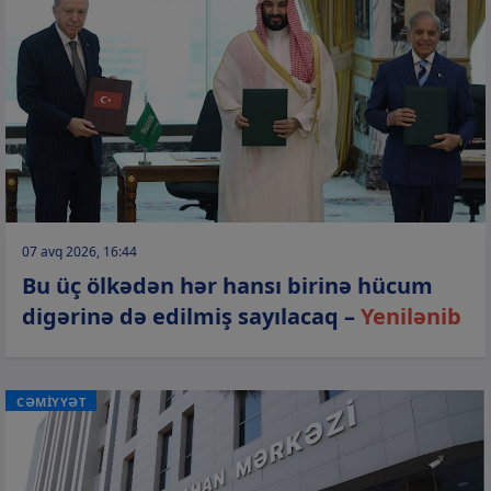
07 avq 2026, 16:44
Bu üç ölkədən hər hansı birinə hücum
digərinə də edilmiş sayılacaq –
Yenilənib
CƏMİYYƏT