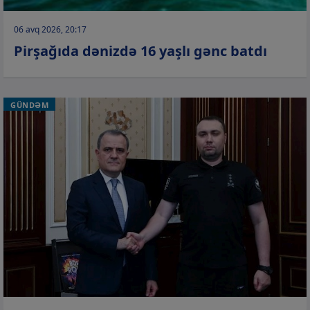
06 avq 2026, 20:17
Pirşağıda dənizdə 16 yaşlı gənc batdı
GÜNDƏM