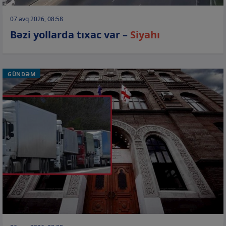
07 avq 2026, 08:58
Bəzi yollarda tıxac var –
Siyahı
GÜNDƏM