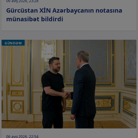
06 avq 2026, 23:28
Gürcüstan XİN Azərbaycanın notasına
münasibət bildirdi
GÜNDƏM
06 avq 2026, 22:54