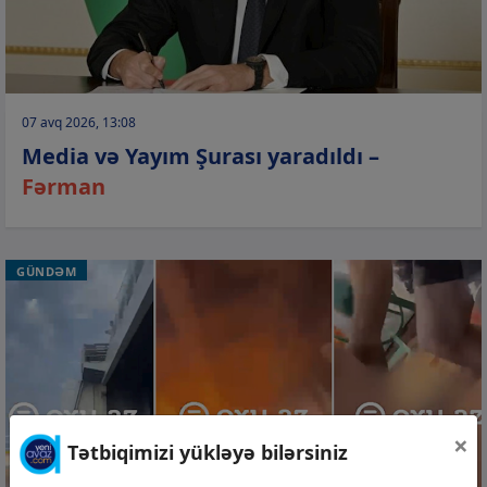
07 avq 2026, 13:08
Media və Yayım Şurası yaradıldı –
Fərman
GÜNDƏM
×
Tətbiqimizi yükləyə bilərsiniz