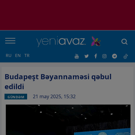
RU
EN
TR
Budapeşt Bəyannaməsi qəbul
edildi
21 may 2025, 15:32
GÜNDƏM