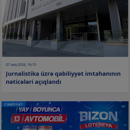
07 avq 2026, 16:15
Jurnalistika üzrə qabiliyyət imtahanının
nəticələri açıqlandı
CƏMİYYƏT