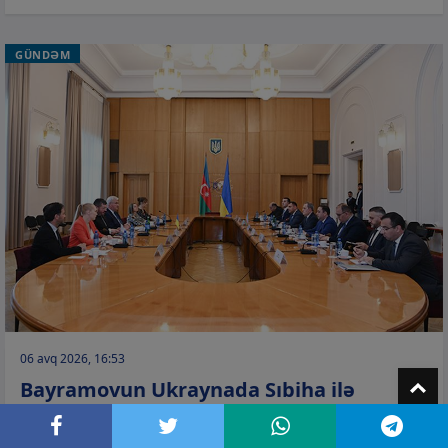
GÜNDƏM
06 avq 2026, 16:53
T
Bayramovun Ukraynada Sıbiha ilə
görüşü barədə –
Rəsmi məlumat