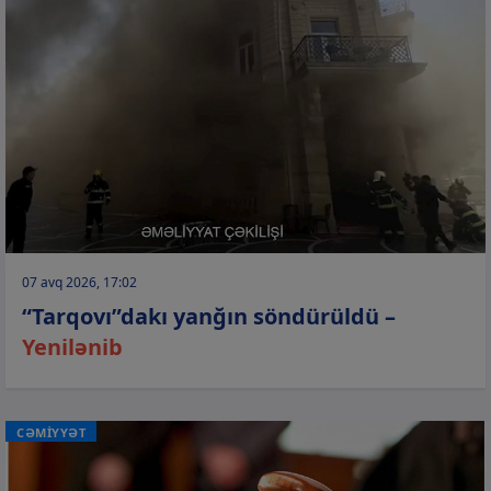
07 avq 2026, 17:02
“Tarqovı”dakı yanğın söndürüldü –
Yenilənib
CƏMİYYƏT