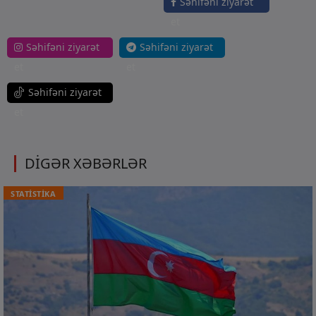
Səhifəni ziyarət
et
Səhifəni ziyarət
Səhifəni ziyarət
et
et
Səhifəni ziyarət
et
DİGƏR XƏBƏRLƏR
STATİSTİKA