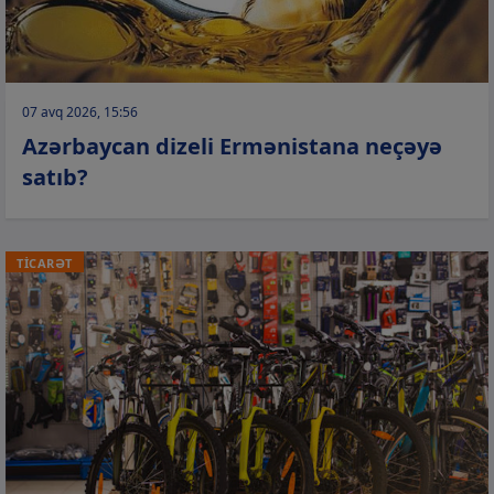
07 avq 2026, 15:56
Azərbaycan dizeli Ermənistana neçəyə
satıb?
TİCARƏT