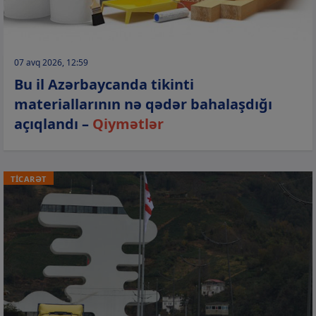
07 avq 2026, 12:59
Bu il Azərbaycanda tikinti
materiallarının nə qədər bahalaşdığı
açıqlandı –
Qiymətlər
TİCARƏT