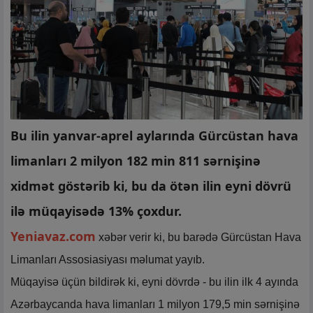
Bu ilin yanvar-aprel aylarında Gürcüstan hava
limanları 2 milyon 182 min 811 sərnişinə
xidmət göstərib ki, bu da ötən ilin eyni dövrü
ilə müqayisədə 13% çoxdur.
Yeniavaz.com
xəbər verir ki, bu barədə Gürcüstan Hava
Limanları Assosiasiyası məlumat yayıb.
Müqayisə üçün bildirək ki, eyni dövrdə - bu ilin ilk 4 ayında
Azərbaycanda hava limanları 1 milyon 179,5 min sərnişinə