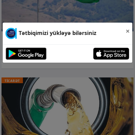
×
Tətbiqimizi yükləyə bilərsiniz
07 avq 2026, 18:09
Azərbaycan “Qlobal Sülh İndeksi”ndə
110-cu yerdə qərarlaşıb –
Siyahı
TİCARƏT