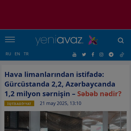
RU
EN
TR
Hava limanlarından istifadə:
Gürcüstanda 2,2, Azərbaycanda
1,2 milyon sərnişin –
Səbəb nədir?
21 may 2025, 13:10
İQTİSADİYYAT