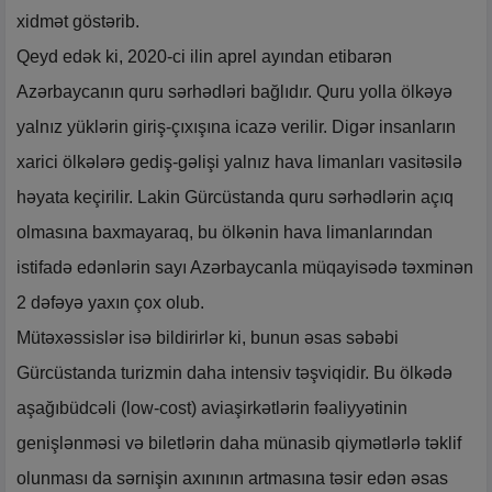
xidmət göstərib.
Qeyd edək ki, 2020-ci ilin aprel ayından etibarən
Azərbaycanın quru sərhədləri bağlıdır. Quru yolla ölkəyə
yalnız yüklərin giriş-çıxışına icazə verilir. Digər insanların
xarici ölkələrə gediş-gəlişi yalnız hava limanları vasitəsilə
həyata keçirilir. Lakin Gürcüstanda quru sərhədlərin açıq
olmasına baxmayaraq, bu ölkənin hava limanlarından
istifadə edənlərin sayı Azərbaycanla müqayisədə təxminən
2 dəfəyə yaxın çox olub.
Mütəxəssislər isə bildirirlər ki, bunun əsas səbəbi
Gürcüstanda turizmin daha intensiv təşviqidir. Bu ölkədə
aşağıbüdcəli (low-cost) aviaşirkətlərin fəaliyyətinin
genişlənməsi və biletlərin daha münasib qiymətlərlə təklif
olunması da sərnişin axınının artmasına təsir edən əsas