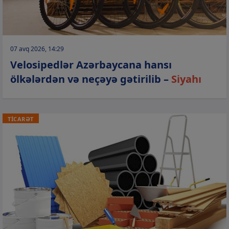
07 avq 2026, 14:29
Velosipedlər Azərbaycana hansı
ölkələrdən və neçəyə gətirilib –
Siyahı
TİCARƏT