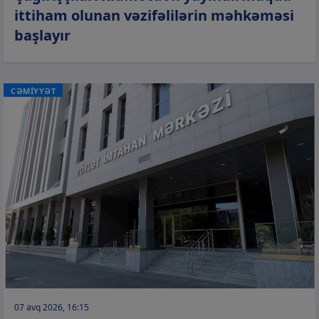
ittiham olunan vəzifəlilərin məhkəməsi
başlayır
CƏMİYYƏT
07 avq 2026, 16:15