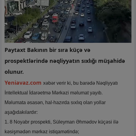
Paytaxt Bakının bir sıra küçə və
prospektlərində nəqliyyatın sıxlığı müşahidə
olunur.
Yeniavaz.com
xəbər verir ki, bu barədə Nəqliyyatı
İntellektual İdarəetmə Mərkəzi məlumat yayıb.
Məlumata əsasən, hal-hazırda sıxlıq olan yollar
aşağıdakılardır:
1. 8 Noyabr prospekti, Süleyman Əhmədov küçəsi ilə
kəsişmədən mərkəz istiqamətində;