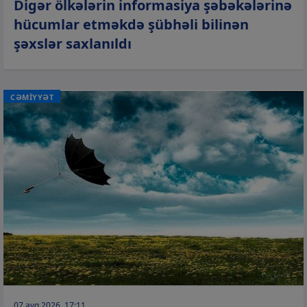
Digər ölkələrin informasiya şəbəkələrinə
hücumlar etməkdə şübhəli bilinən
şəxslər saxlanıldı
CƏMİYYƏT
07 avq 2026, 17:11