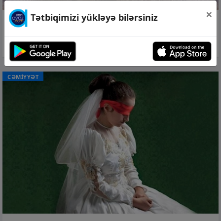
×
Tətbiqimizi yükləyə bilərsiniz
07 avq 2026, 22:00
Beş meymun hekayəsi
CƏMİYYƏT