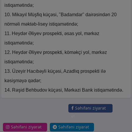
istiqamətində;
10. Mikayıl Müşfiq küçəsi, "Badamdar" dairəsindən 20
nörməli məktəb-lisey istiqamətində;
11. Heydər Əliyev prospekti, əsas yol, mərkəz
istiqamətində;
12. Heydər Əliyev prospekti, köməkçi yol, mərkəz
istiqamətində;
13. Üzeyir Hacıbəyli küçəsi, Azadlıq prospekti ilə
kəsişməyə qədər;
14. Rəşid Behbudov küçəsi, Mərkəzi Bank istiqamətində.
Səhifəni ziyarət
et
Səhifəni ziyarət
Səhifəni ziyarət