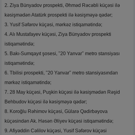
2. Ziya Bünyadov prospekti, Əhməd Rəcəbli küçəsi ilə
kəsişmədən Atatürk prospekti ilə kəsişməyə qədər;
3. Yusif Səfərov küçəsi, mərkəz istiqamətində;
4. Alı Mustafayev küçəsi, Ziya Bünyadov prospekti
istiqamətində;
5. Bakı-Sumqayıt şosesi, "20 Yanvar" metro stansiyası
istiqamətində;
6. Tbilisi prospekti, "20 Yanvar" metro stansiyasından
mərkəz istiqamətində;
7. 28 May küçəsi, Puşkin küçəsi ilə kəsişmədən Rəşid
Behbudov küçəsi ilə kəsişməyə qədər;
8. Koroğlu Rəhimov küçəsi, Gülarə Qədirbəyova
küçəsindən Ak. Həsən Əliyev küçəsi istiqamətində;
9. Afiyəddin Cəlilov küçəsi, Yusif Səfərov küçəsi