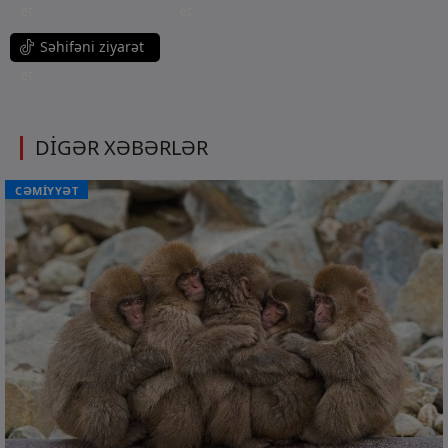
et
et
Səhifəni ziyarət
et
DİGƏR XƏBƏRLƏR
CƏMİYYƏT