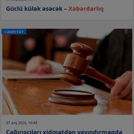
Güclü külək əsəcək –
Xəbərdarlıq
CƏMİYYƏT
07 avq 2026, 16:48
Çağırışçıları xidmətdən yayındırmaqda