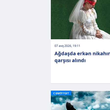
07 avq 2026, 19:11
Ağdaşda erkən nikahı
qarşısı alındı
CƏMİYYƏT