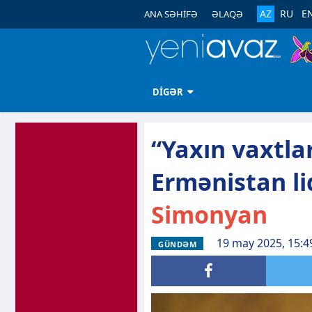
AZ
RU
E
ANA SƏHİFƏ
ƏLAQƏ
DİGƏR
“Yaxın vaxtla
Ermənistan lid
Simonyan
19 may 2025, 15:4
GÜNDƏM