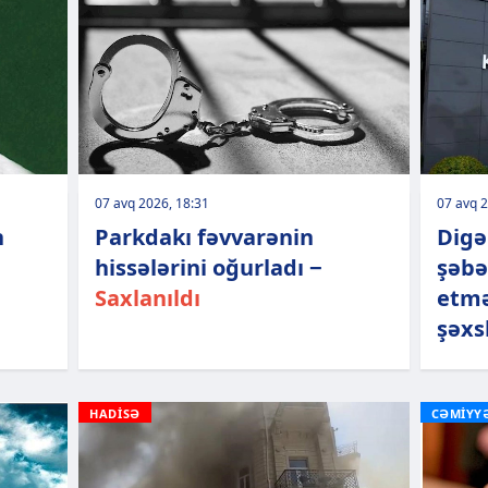
07 avq 2026, 18:31
07 avq 2
n
Parkdakı fəvvarənin
Digə
hissələrini oğurladı −
şəbə
Saxlanıldı
etmə
şəxs
HADİSƏ
CƏMİYY