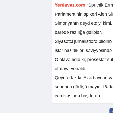
Yeniavaz.com
“Sputnik Ermə
Parlamentinin spikeri Alen Si
Simonyanın qeyd etdiyi kimi,
barədə razılığa gəliblər.
Siyasətçi jurnalistlərə bildiri
işlər nazirlikləri səviyyəsind
O əlavə edib ki, proseslər s
etməyə yönəlib.
Qeyd edək ki, Azərbaycan və 
sonuncu görüşü mayın 16-da 
çərçivəsində baş tutub.