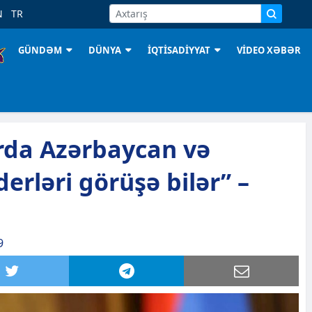
N
TR
GÜNDƏM
DÜNYA
İQTİSADİYYAT
VİDEO XƏBƏR
rda Azərbaycan və
erləri görüşə bilər” –
9