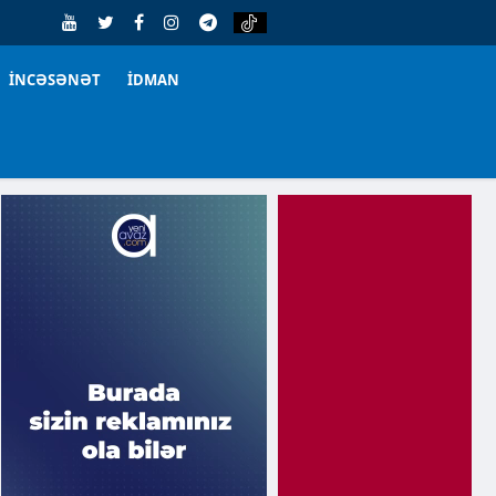
İNCƏSƏNƏT
İDMAN