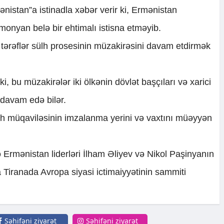
nistan”a istinadla xəbər verir ki, Ermənistan
monyan belə bir ehtimalı istisna etməyib.
 tərəflər sülh prosesinin müzakirəsini davam etdirmək
b ki, bu müzakirələr iki ölkənin dövlət başçıları və xarici
ə davam edə bilər.
ülh müqaviləsinin imzalanma yerini və vaxtını müəyyən
Ermənistan liderləri İlham Əliyev və Nikol Paşinyanın
Tiranada Avropa siyasi ictimaiyyətinin sammiti
Səhifəni ziyarət
Səhifəni ziyarət