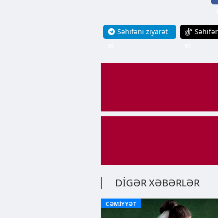
Səhifəni ziyarət
Səhifən
et
et
DİGƏR XƏBƏRLƏR
CƏMİYYƏT