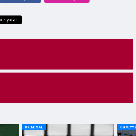
et
et
i ziyarət
KRİMİNAL
CƏMİYY