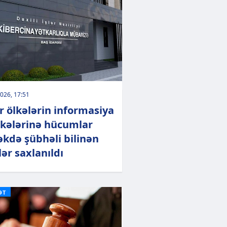
026, 17:51
r ölkələrin informasiya
kələrinə hücumlar
kdə şübhəli bilinən
lər saxlanıldı
ƏT