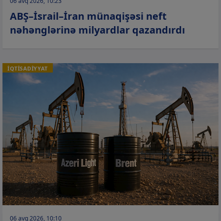
06 avq 2026, 10:23
ABŞ–İsrail–İran münaqişəsi neft
nəhənglərinə milyardlar qazandırdı
İQTİSADİYYAT
06 avq 2026, 10:10