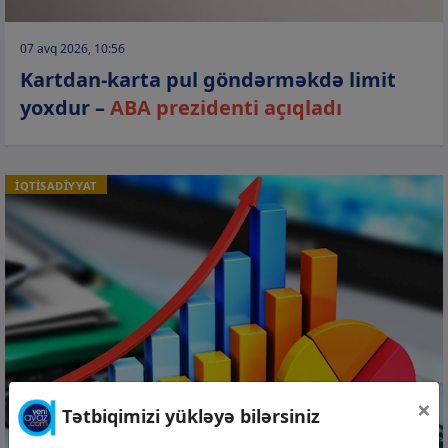
07 avq 2026, 10:56
Kartdan-karta pul göndərməkdə limit
yoxdur –
ABA prezidenti açıqladı
İQTİSADİYYAT
×
Tətbiqimizi yükləyə bilərsiniz