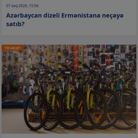
07 avq 2026, 15:56
Azərbaycan dizeli Ermənistana neçəyə
satıb?
TİCARƏT