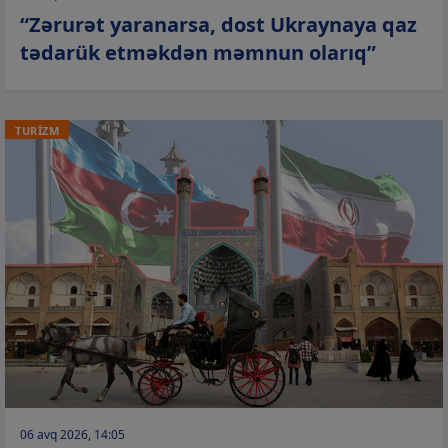
“Zərurət yaranarsa, dost Ukraynaya qaz
tədarük etməkdən məmnun olarıq”
TURİZM
06 avq 2026, 14:05