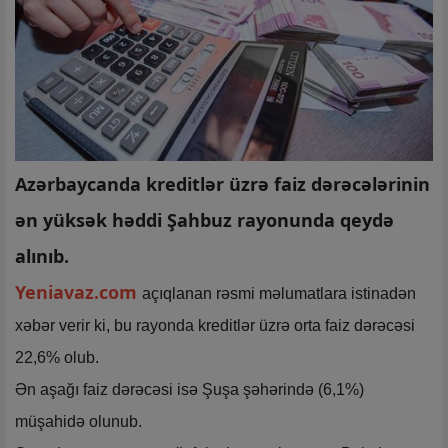
Azərbaycanda kreditlər üzrə faiz dərəcələrinin
ən yüksək həddi Şahbuz rayonunda qeydə
alınıb.
Yeniavaz.com
açıqlanan rəsmi məlumatlara istinadən
xəbər verir ki, bu rayonda kreditlər üzrə orta faiz dərəcəsi
22,6% olub.
Ən aşağı faiz dərəcəsi isə Şuşa şəhərində (6,1%)
müşahidə olunub.