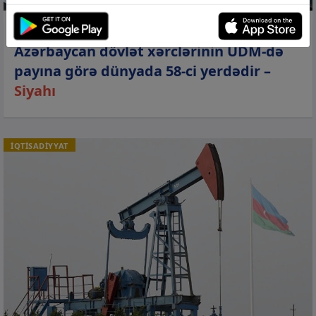
07 avq 2026, 10:42
Azərbaycan dövlət xərclərinin ÜDM-də
payına görə dünyada 58-ci yerdədir –
Siyahı
İQTİSADİYYAT