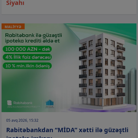
Siyahı
MALİYYƏ
05 avq 2026, 15:32
Rabitəbankdan “MİDA” xətti ilə güzəştli