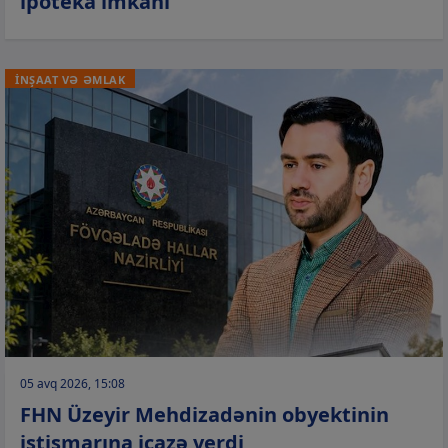
ipoteka imkanı
İNŞAAT VƏ ƏMLAK
05 avq 2026, 15:08
FHN Üzeyir Mehdizadənin obyektinin
istismarına icazə verdi