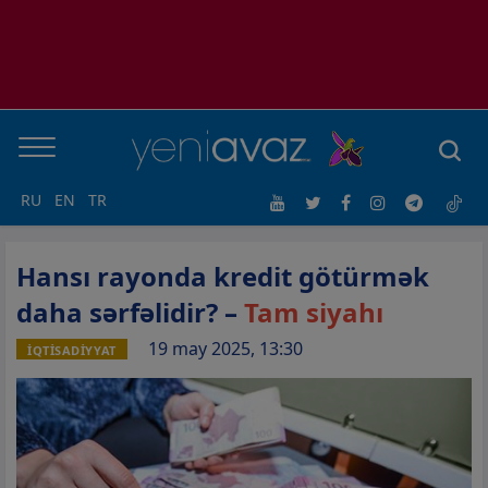
RU
EN
TR
Hansı rayonda kredit götürmək
daha sərfəlidir? –
Tam siyahı
19 may 2025, 13:30
İQTİSADİYYAT