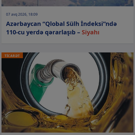
07 avq 2026, 18:09
Azərbaycan “Qlobal Sülh İndeksi”ndə
110-cu yerdə qərarlaşıb –
Siyahı
TİCARƏT