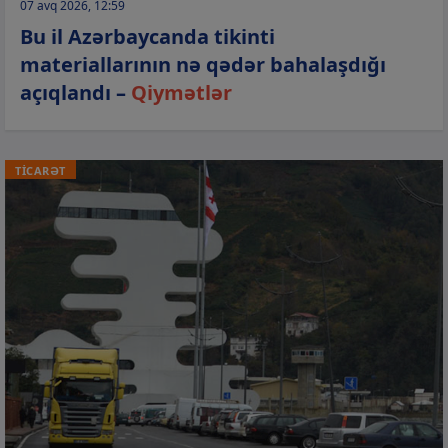
07 avq 2026, 12:59
Bu il Azərbaycanda tikinti
materiallarının nə qədər bahalaşdığı
açıqlandı –
Qiymətlər
TİCARƏT