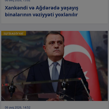
06 avq 2026, 15:02
Xankəndi və Ağdərədə yaşayış
binalarının vəziyyəti yoxlanılır
İQTİSADİYYAT
06 avq 2026, 14:52