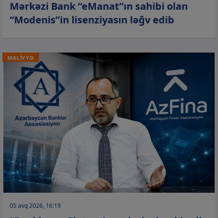
Mərkəzi Bank “eManat”ın sahibi olan
“Modenis”in lisenziyasın ləğv edib
MALİYYƏ
05 avq 2026, 16:19