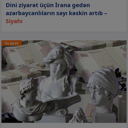
Dini ziyarət üçün İrana gedən
azərbaycanlıların sayı kəskin artıb –
Siyahı
TİCARƏT