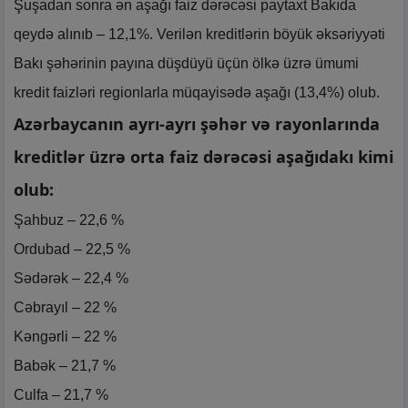
Şuşadan sonra ən aşağı faiz dərəcəsi paytaxt Bakıda
qeydə alınıb – 12,1%. Verilən kreditlərin böyük əksəriyyəti
Bakı şəhərinin payına düşdüyü üçün ölkə üzrə ümumi
kredit faizləri regionlarla müqayisədə aşağı (13,4%) olub.
Azərbaycanın ayrı-ayrı şəhər və rayonlarında
kreditlər üzrə orta faiz dərəcəsi aşağıdakı kimi
olub:
Şahbuz – 22,6 %
Ordubad – 22,5 %
Sədərək – 22,4 %
Cəbrayıl – 22 %
Kəngərli – 22 %
Babək – 21,7 %
Culfa – 21,7 %