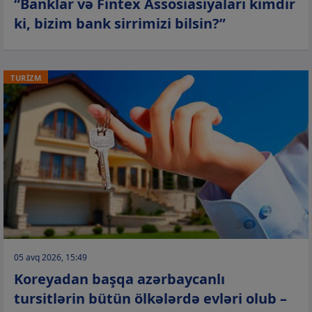
“Banklar və Fintex Assosiasiyaları kimdir
ki, bizim bank sirrimizi bilsin?”
TURİZM
05 avq 2026, 15:49
Koreyadan başqa azərbaycanlı
tursitlərin bütün ölkələrdə evləri olub –