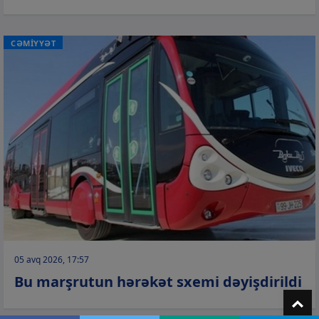
CƏMİYYƏT
05 avq 2026, 17:57
Bu marşrutun hərəkət sxemi dəyişdirildi
T