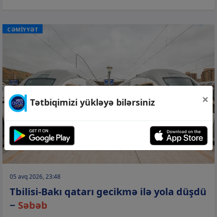
CƏMİYYƏT
×
Tətbiqimizi yükləyə bilərsiniz
05 avq 2026, 23:48
Tbilisi-Bakı qatarı gecikmə ilə yola düşdü
−
Səbəb