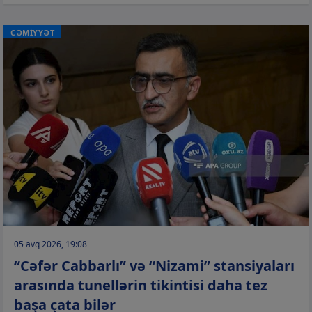
CƏMİYYƏT
05 avq 2026, 19:08
“Cəfər Cabbarlı” və “Nizami” stansiyaları
arasında tunellərin tikintisi daha tez
başa çata bilər