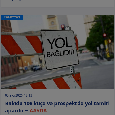
CƏMİYYƏT
05 avq 2026, 18:13
Bakıda 108 küçə və prospektdə yol təmiri
aparılır −
AAYDA