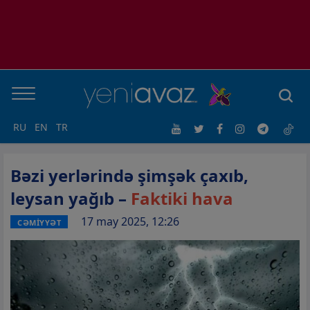
RU
EN
TR
Bəzi yerlərində şimşək çaxıb,
leysan yağıb –
Faktiki hava
17 may 2025, 12:26
CƏMİYYƏT