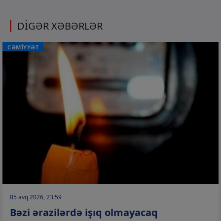
DİGƏR XƏBƏRLƏR
CƏMİYYƏT
05 avq 2026, 23:59
Bəzi ərazilərdə işıq olmayacaq