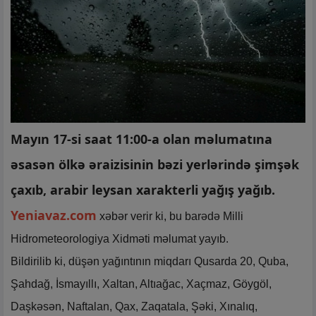
Mayın 17-si saat 11:00-a olan məlumatına
əsasən ölkə əraizisinin bəzi yerlərində şimşək
çaxıb, arabir leysan xarakterli yağış yağıb.
Yeniavaz.com
xəbər verir ki, bu barədə Milli
Hidrometeorologiya Xidməti məlumat yayıb.
Bildirilib ki, düşən yağıntının miqdarı Qusarda 20, Quba,
Şahdağ, İsmayıllı, Xaltan, Altıağac, Xaçmaz, Göygöl,
Daşkəsən, Naftalan, Qax, Zaqatala, Şəki, Xınalıq,