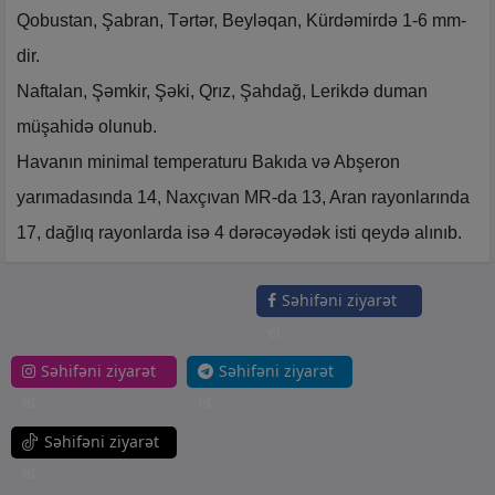
Qobustan, Şabran, Tərtər, Beyləqan, Kürdəmirdə 1-6 mm-
dir.
Naftalan, Şəmkir, Şəki, Qrız, Şahdağ, Lerikdə duman
müşahidə olunub.
Havanın minimal temperaturu Bakıda və Abşeron
yarımadasında 14, Naxçıvan MR-da 13, Aran rayonlarında
17, dağlıq rayonlarda isə 4 dərəcəyədək isti qeydə alınıb.
Səhifəni ziyarət
et
Səhifəni ziyarət
Səhifəni ziyarət
et
et
Səhifəni ziyarət
et